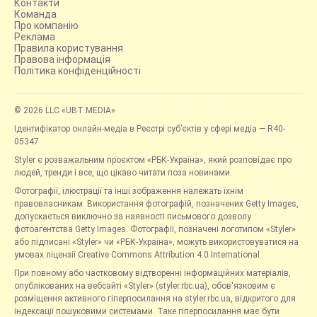
Контакти
Команда
Про компанію
Реклама
Правила користування
Правова інформація
Політика конфіденційності
© 2026 LLC «UBT MEDIA»
Ідентифікатор онлайн-медіа в Реєстрі суб’єктів у сфері медіа — R40-
05347
Styler є розважальним проєктом «РБК-Україна», який розповідає про
людей, тренди і все, що цікаво читати поза новинами.
Фотографії, ілюстрації та інші зображення належать їхнім
правовласникам. Використання фотографій, позначених Getty Images,
допускається виключно за наявності письмового дозволу
фотоагентства Getty Images. Фотографії, позначені логотипом «Styler»
або підписані «Styler» чи «РБК-Україна», можуть використовуватися на
умовах ліцензії Creative Commons Attribution 4.0 International.
При повному або частковому відтворенні інформаційних матеріалів,
опублікованих на вебсайті «Styler» (styler.rbc.ua), обов'язковим є
розміщення активного гіперпосилання на styler.rbc.ua, відкритого для
індексації пошуковими системами. Таке гіперпосилання має бути