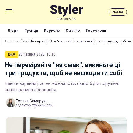
rbc.ua
Люди
Тренди
Корисне
Смачно
Гороскопи
Головна
›
Їжа
›
Не перевіряйте "на смак": викиньте ці три продукти, щоб не
ЇЖА
28 червня 2026, 10:10
Не перевіряйте "на смак": викиньте ці
три продукти, щоб не нашкодити собі
Навіть варений рис не можна їсти, якщо були порушені
певні правила зберігання
Тетяна Самарук
редактор стрічки новин