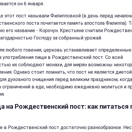
вается он 6 января.
де этот пост называли Филипповкой (в день перед начало
твенского поста почитается память апостола Филиппа). 
но его название - Корочун. Крестьяне считали Рождестве
лагодарностью Господу за собранный урожай.
для любого говения, церковь устанавливает определенные
а употребления пищи в Рождественский пост. Со всей
стью их соблюдают монахи, для мирян возможны некото
ления. Однако стоит помнить, что пост не является диетой
для духовного очищения перед великим праздником, когд
 ограничений в еде, необходимо ежедневно молиться и п
я.
а на Рождественский пост: как питаться 
е в Рождественский пост достаточно разнообразное. Не