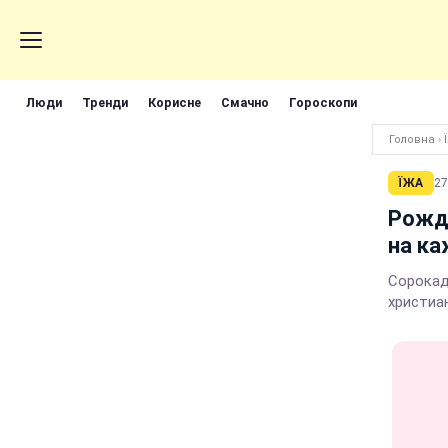
Люди
Тренди
Корисне
Смачно
Гороскопи
Головна
›
ЇЖА
27
Рожд
на к
Сорокад
христиа