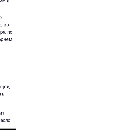
ом и
 2
, во
ря, по
ернем
ощей,
ть
ит
асло: