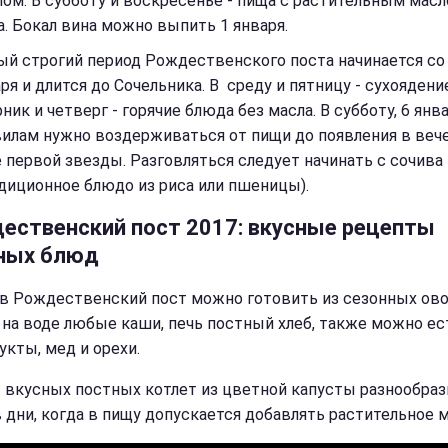
ом. В субботу и воскресенье - пища с растительным масл
. Бокал вина можно выпить 1 января.
й строгий период Рождественского поста начинается со
ря и длится до Сочельника. В среду и пятницу - сухоядение
ник и четверг - горячие блюда без масла. В субботу, 6 янва
вилам нужно воздерживаться от пищи до появления в веч
 первой звезды. Разговляться следует начинать с сочива
диционное блюдо из риса или пшеницы).
ественский пост 2017: вкусные рецепты
ных блюд
в Рождественский пост можно готовить из сезонных ов
 на воде любые каши, печь постный хлеб, также можно ес
укты, мед и орехи.
 вкусных постных котлет из цветной капусты разнообраз
 дни, когда в пищу допускается добавлять растительное м