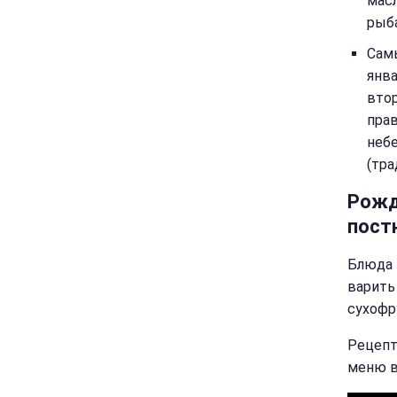
масл
рыба
Самы
янва
втор
пра
небе
(тра
Рожд
пост
Блюда 
варить
сухофр
Рецепт
меню в