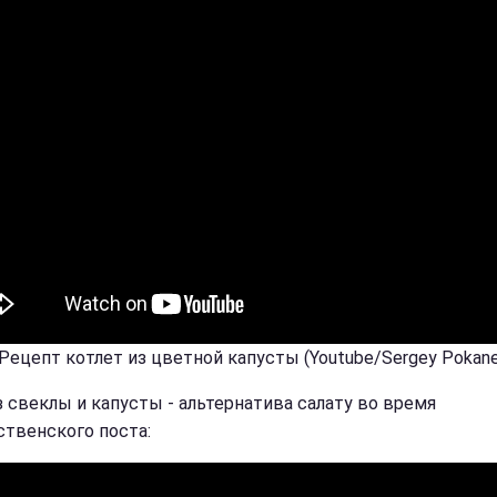
 Рецепт котлет из цветной капусты (Youtube/Sergey Pokane
з свеклы и капусты - альтернатива салату во время
твенского поста: