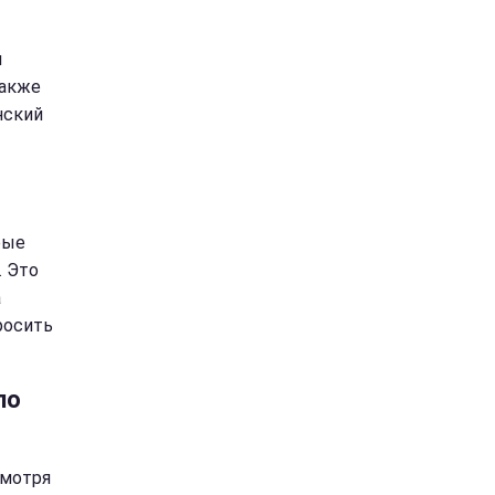
м
Также
нский
рые
. Это
а
росить
по
смотря