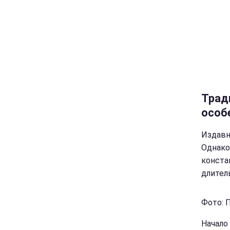
Трад
особ
Издавн
Однако
конста
длител
Фото: П
Начало