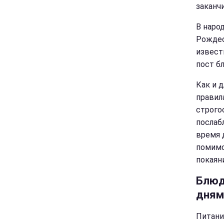
заканчи
В наро
Рождес
извест
пост б
Как и 
правил
строго
послаб
время 
помимо
покаяни
Блюд
дням
Питани