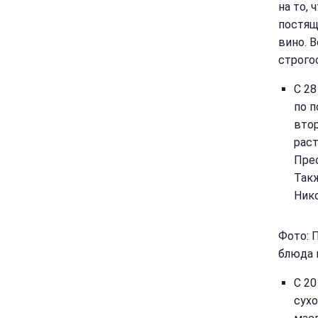
на то, 
постящ
вино. 
строго
С 28
по п
втор
раст
Прес
Такж
Нико
Фото: 
блюда и
С 20
сухо