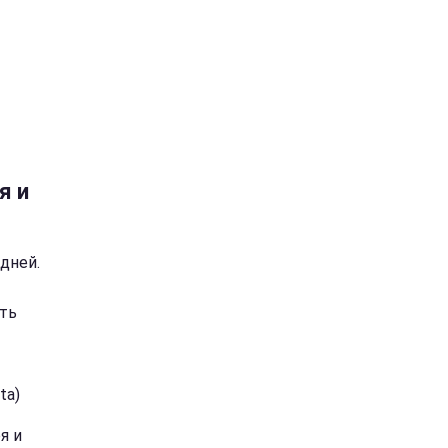
я и
дней.
ть
ta)
я и