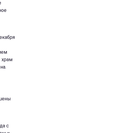
е
ное
декабря
ием
в храм
на.
ешены
да с