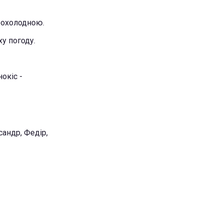
прохолодною.
ху погоду.
окіс -
сандр, Федір,