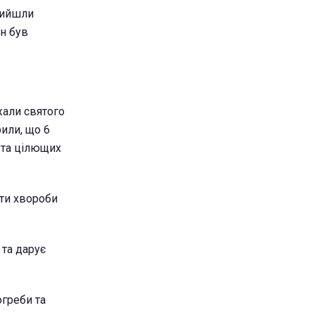
рийшли
ін був
жали святого
или, що 6
 та цілющих
ати хвороби
 та дарує
огреби та