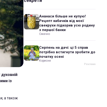
секрети
Ананаси більше не купую!
Рецепт кабачків від моєї
свекрухи підкорив усю родину
з першої банки
Смачно
Серпень на дачі: ці 5 справ
потрібно встигнути зробити до
початку осені
Корисне
у духовній
ими із
и, а також