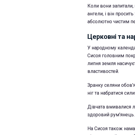
Коли вони запитали,
ангели, і він просить
абсолютно чистим п
Церковні та на
У народному календа
Сисоя головним покр
липня земля насичує
властивостей.
Зранку селяни обов'
ніг та набратися сили
Дівчата вмивалися л
здоровий рум'янець.
На Сисоя також намаг