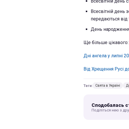
Всесвітній день 
Всесвітній день 
передаються від
День народження
Ще більше цікавого:
Дні ангела у липні 2
Від Хрещення Русі д
Теги:
Свята в Україні
Д
Сподобалась с
Поділіться нею з др