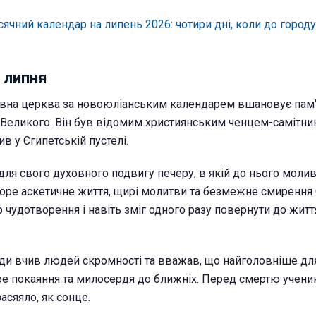
сячний календар на липень 2026: чотири дні, коли до город
6 липня
авна церква за новоюліанським календарем вшановує пам'
Великого. Він був відомим християнським ченцем-самітни
в у Єгипетській пустелі.
ля свого духовного подвигу печеру, в якій до нього молив
воре аскетичне життя, щирі молитви та безмежне смирення
р чудотворення і навіть зміг одного разу повернути до жит
ди вчив людей скромності та вважав, що найголовніше дл
ре покаяння та милосердя до ближніх. Перед смертю учени
асяяло, як сонце.