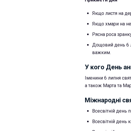
Якщо листя на де
Якщо хмари на неб
Рясна роса зранк
Дощовий день 6 л
важким.
У кого День ан
Іменини 6 липня свят
а також Марта та Ма
Міжнародні св
Всесвітній день 
Всесвітній день 