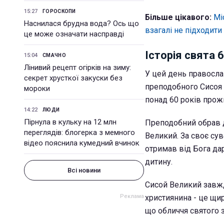
15:27
ГОРОСКОПИ
Більше цікавого:
Мі
Наснилася брудна вода? Ось що
взагалі не підходити
це може означати насправді
Історія свята 
15:04
СМАЧНО
Лінивий рецепт огірків на зиму:
У цей день правосл
секрет хрусткої закуски без
преподобного Сисоя 
мороки
понад 60 років прожи
14:22
ЛЮДИ
Пірнула в кульку на 12 млн
Преподобний обрав д
переглядів: блогерка з мемного
Великий. За своє су
відео пояснила кумедний вчинок
отримав від Бога да
дитину.
Всі новини
Сисой Великий завж
християнина - це щи
що обличчя святого з