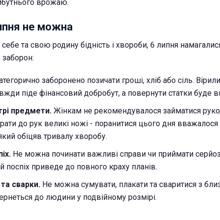
айбутнього врожаю.
ипня не можна
себе та свою родину бідність і хвороби, 6 липня намагалис
 заборон:
тегорично заборонено позичати гроші, хліб або сіль. Вірили
авжди піде фінансовий добробут, а повернути статки буде 
трі предмети.
Жінкам не рекомендувалося займатися руко
 брати до рук великі ножі - поранитися цього дня вважалос
який обіцяв тривалу хворобу.
іх.
Не можна починати важливі справи чи приймати серйоз
й поспіх приведе до повного краху планів.
та сварки.
Не можна сумувати, плакати та сваритися з бл
ернеться до людини у подвійному розмірі.