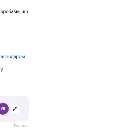
воробами, що
 календарем
ЦУ
🔗
VB