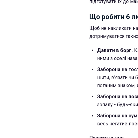
підготувати їх до м
Що робити 6 л
Щоб не накликати на 
дотримуватися таких
Давати в борг.
Ка
ними з оселі наз
Заборона на гос
шити, в'язати чи
поганим знаком, 
Заборона на посп
зопалу - будь-яки
Заборона на сум 
весь негатив пов
Прикмети дня