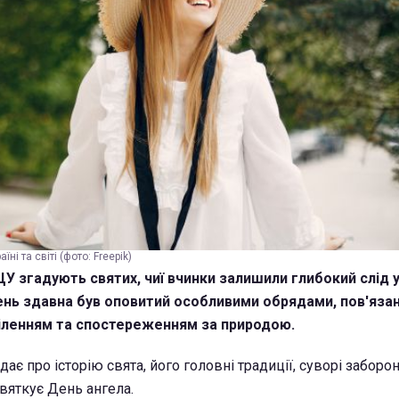
ні та світі (фото: Freepik)
ПЦУ згадують святих, чиї вчинки залишили глибокий слід 
 день здавна був оповитий особливими обрядами, пов'язан
іленням та спостереженням за природою.
ає про історію свята, його головні традиції, суворі заборон
святкує День ангела.