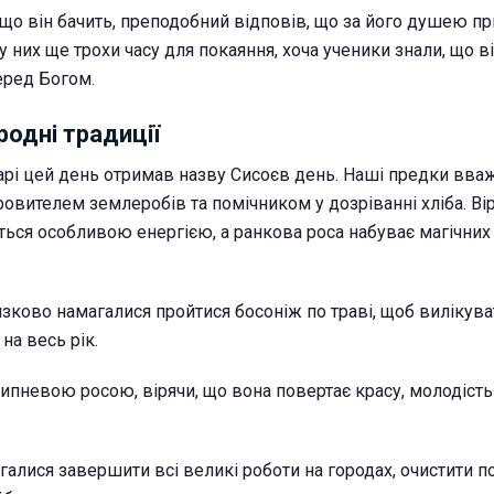
 що він бачить, преподобний відповів, що за його душею п
 у них ще трохи часу для покаяння, хоча ученики знали, що в
еред Богом.
родні традиції
рі цей день отримав назву Сисоєв день. Наші предки вва
овителем землеробів та помічником у дозріванні хліба. Вір
ться особливою енергією, а ранкова роса набуває магічних
язково намагалися пройтися босоніж по траві, щоб вилікув
 на весь рік.
ипневою росою, вірячи, що вона повертає красу, молодість
алися завершити всі великі роботи на городах, очистити п