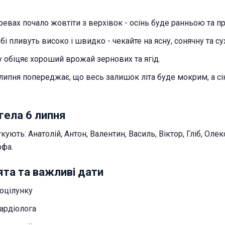
ревах почало жовтіти з верхівок - осінь буде ранньою та 
і пливуть високо і швидко - чекайте на ясну, сонячну та су
у обіцяє хороший врожай зернових та ягід.
ипня попереджає, що весь залишок літа буде мокрим, а сін
гела 6 липня
кують: Анатолій, Антон, Валентин, Василь, Віктор, Гліб, Олек
рфа.
ята та важливі дати
поцілунку
кардіолога