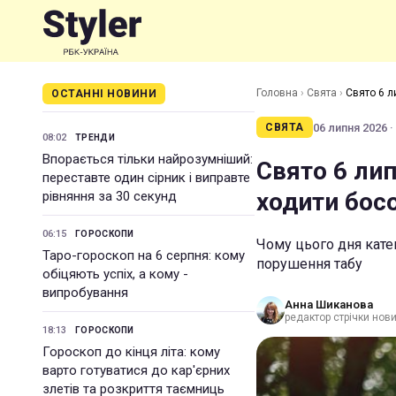
Головна
›
Свята
›
Свято 6 л
ОСТАННІ НОВИНИ
06 липня 2026 ·
СВЯТА
08:02
ТРЕНДИ
Впорається тільки найрозумніший:
Свято 6 лип
переставте один сірник і виправте
ходити бос
рівняння за 30 секунд
06:15
ГОРОСКОПИ
Чому цього дня кате
Таро-гороскоп на 6 серпня: кому
порушення табу
обіцяють успіх, а кому -
випробування
Анна Шиканова
редактор стрічки нов
18:13
ГОРОСКОПИ
Гороскоп до кінця літа: кому
варто готуватися до кар'єрних
злетів та розкриття таємниць