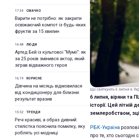
17:34
СМАЧНО
Варити не потрібно: як закрити
освіжаючий компот із будь-яких
фруктів за 15 хвилин
16:48
ЛЮДИ
Артед Бей із культової "Мумії": як
за 25 років змінився актор, який
зіграв відважного героя
16:19
КОРИСНЕ
Дівчина на місяць відмовилася
Що святкують 6 липня в Украї
від кондиціонеру для білизни:
6 липня, віряни та 
результат вразив
історії. Цей літній
15:52
землеробством, зц
ТРЕНДИ
Речі красиві, а образ дивний:
стилістка пояснила помилку, яку
РБК-Україна
розповід
роблять усі модниці
про те, хто сьогодні 