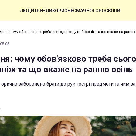
ЛЮДИ
ТРЕНДИ
КОРИСНЕ
СМАЧНО
ГОРОСКОПИ
ипня: чому обов'язково треба сьогодні ходити босоніж та що вкаже на ранню 
 05:05
ня: чому обов'язково треба сього
оніж та що вкаже на ранню осінь
горично заборонено брати до рук гострі предмети та чим з
ин