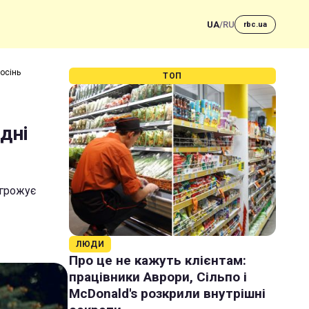
UA
/
RU
rbc.ua
осінь
ТОП
дні
агрожує
ЛЮДИ
Про це не кажуть клієнтам:
працівники Аврори, Сільпо і
McDonald's розкрили внутрішні