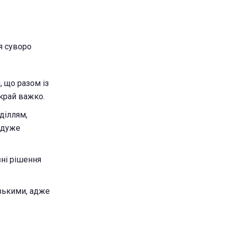
я суворо
, що разом із
вкрай важко.
діллям,
я дуже
ні рішення
изькими, адже