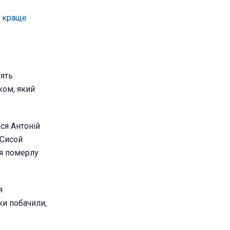
у краще
ять
ком, який
ся Антоній
 Сисой
тя померлу
я
ки побачили,