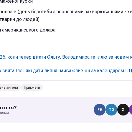
смаженої курки
зоонозів (день боротьби з зоонозними захворюваннями - х
 тварин до людей)
 американського долара
026: коли тепер вітати Ольгу, Володимира та Іллю за новим
о свята Іллі: які дати липня найважливіші за календарем П
ень ангела
Прикмети
таття?
FB
TG
X
узями