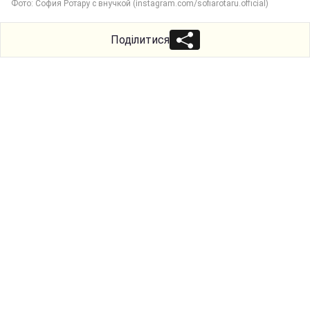
Фото: София Ротару с внучкой (instagram.com/sofiarotaru.official)
Поділитися