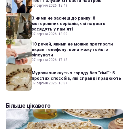
тест і слухай хіт свого настрою
07 серпня 2026, 18:49
З ними не заснеш до ранку: 8
моторошних серіалів, які надовго
засядуть у пам'яті
07 серпня 2026, 18:09
10 речей, якими не можна протирати
екран телефону: вони можуть його
зіпсувати
07 серпня 2026, 17:18
Мурахи зникнуть з городу без "хімії": 5
простих способів, які справді працюють
07 серпня 2026, 16:37
Більше цікавого