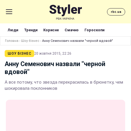
rbc.ua
Люди
Тренди
Корисне
Смачно
Гороскопи
Головна
›
Шоу бізнес
›
Анну Семенович назвали "черной вдовой"
ШОУ БІЗНЕС
20 жовтня 2015, 22:26
Анну Семенович назвали "черной
вдовой"
А все потому, что звезда перекрасилась в брюнетку, чем
шокировала поклонников