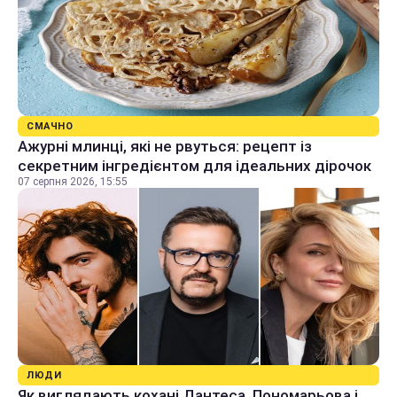
СМАЧНО
Ажурні млинці, які не рвуться: рецепт із
секретним інгредієнтом для ідеальних дірочок
07 серпня 2026, 15:55
ЛЮДИ
Як виглядають кохані Дантеса, Пономарьова і