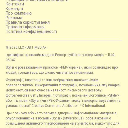
Контакти
Команда
Про компанію
Реклама
Правила користування
Правова інформація
Політика конфіденційності
© 2026 LLC «UBT MEDIA»
Ідентифікатор онлайн-медіа в Реєстрі суб’єктів у сфері медіа — R40-
05347
Styler є розважальним проєктом «РБК-Україна», який розповідає про
людей, тренди і все, що цікаво читати поза новинами.
Фотографії, ілюстрації та інші зображення належать їхнім
правовласникам. Використання фотографій, позначених Getty Images,
допускається виключно за наявності письмового дозволу
фотоагентства Getty Images. Фотографії, позначені логотипом «Styler»
або підписані «Styler» чи «РБК-Україна», можуть використовуватися на
умовах ліцензії Creative Commons Attribution 4.0 International.
При повному або частковому відтворенні інформаційних матеріалів,
опублікованих на вебсайті «Styler» (styler.rbc.ua), обов'язковим є
розміщення активного гіперпосилання на styler.rbc.ua, відкритого для