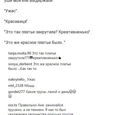
уши мои еле выдержали".
"Ужас".
"Красавица".
"Это так платье закрутила? Креативненько".
"Это же красное платье было...".