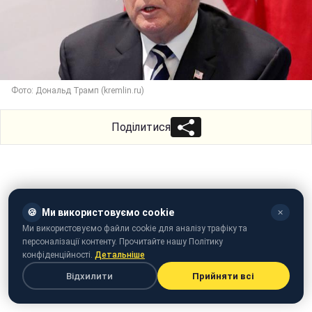
Фото: Дональд Трамп (kremlin.ru)
Поділитися
🍪
Ми використовуємо cookie
✕
Ми використовуємо файли cookie для аналізу трафіку та
персоналізації контенту. Прочитайте нашу Політику
конфіденційності.
Детальніше
Відхилити
Прийняти всі