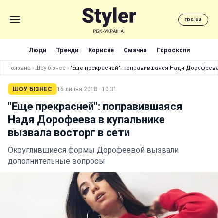
rbc.ua
Люди
Тренди
Корисне
Смачно
Гороскопи
Головна
›
Шоу бізнес
›
"Еще прекрасней": поправившаяся Надя Дорофеева 
ШОУ БІЗНЕС
16 липня 2018 · 10:31
"Еще прекрасней": поправившаяся
Надя Дорофеева в купальнике
вызвала восторг в сети
Округлившиеся формы Дорофеевой вызвали
дополнительные вопросы