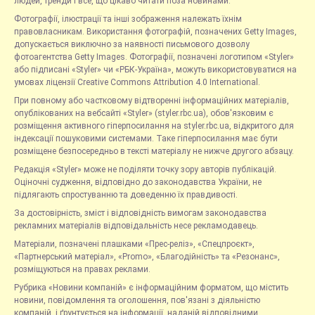
людей, тренди і все, що цікаво читати поза новинами.
Фотографії, ілюстрації та інші зображення належать їхнім
правовласникам. Використання фотографій, позначених Getty Images,
допускається виключно за наявності письмового дозволу
фотоагентства Getty Images. Фотографії, позначені логотипом «Styler»
або підписані «Styler» чи «РБК-Україна», можуть використовуватися на
умовах ліцензії Creative Commons Attribution 4.0 International.
При повному або частковому відтворенні інформаційних матеріалів,
опублікованих на вебсайті «Styler» (styler.rbc.ua), обов'язковим є
розміщення активного гіперпосилання на styler.rbc.ua, відкритого для
індексації пошуковими системами. Таке гіперпосилання має бути
розміщене безпосередньо в тексті матеріалу не нижче другого абзацу.
Редакція «Styler» може не поділяти точку зору авторів публікацій.
Оціночні судження, відповідно до законодавства України, не
підлягають спростуванню та доведенню їх правдивості.
За достовірність, зміст і відповідність вимогам законодавства
рекламних матеріалів відповідальність несе рекламодавець.
Матеріали, позначені плашками «Прес-реліз», «Спецпроєкт»,
«Партнерський матеріал», «Promo», «Благодійність» та «Резонанс»,
розміщуються на правах реклами.
Рубрика «Новини компаній» є інформаційним форматом, що містить
новини, повідомлення та оголошення, пов'язані з діяльністю
компаній, і ґрунтується на інформації, наданій відповідними