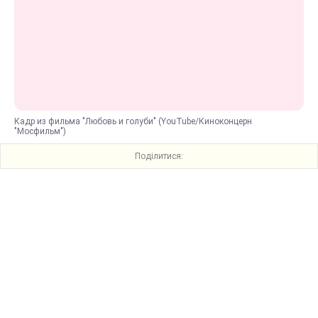
Кадр из фильма "Любовь и голуби" (YouTube/Киноконцерн
"Мосфильм")
Поділитися: