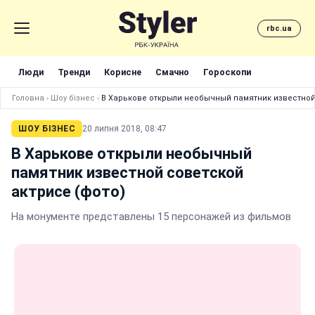
rbc.ua
Люди
Тренди
Корисне
Смачно
Гороскопи
Головна
›
Шоу бізнес
›
В Харькове открыли необычный памятник известной 
ШОУ БІЗНЕС
20 липня 2018, 08:47
В Харькове открыли необычный
памятник известной советской
актрисе (фото)
На монументе представлены 15 персонажей из фильмов