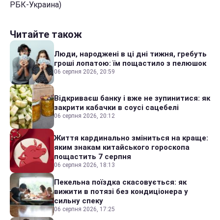
РБК-Украина)
Читайте також
Люди, народжені в ці дні тижня, гребуть
гроші лопатою: їм пощастило з пелюшок
06 серпня 2026, 20:59
Відкриваєш банку і вже не зупинитися: як
закрити кабачки в соусі сацебелі
06 серпня 2026, 20:12
Життя кардинально зміниться на краще:
яким знакам китайського гороскопа
пощастить 7 серпня
06 серпня 2026, 18:13
Пекельна поїздка скасовується: як
вижити в потязі без кондиціонера у
сильну спеку
06 серпня 2026, 17:25