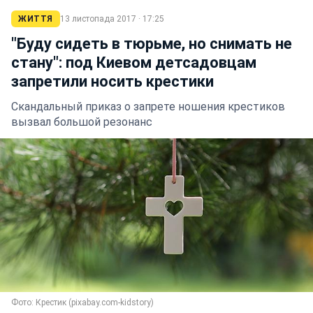
ЖИТТЯ
13 листопада 2017 · 17:25
"Буду сидеть в тюрьме, но снимать не
стану": под Киевом детсадовцам
запретили носить крестики
Скандальный приказ о запрете ношения крестиков
вызвал большой резонанс
Фото: Крестик (pixabay.com-kidstory)