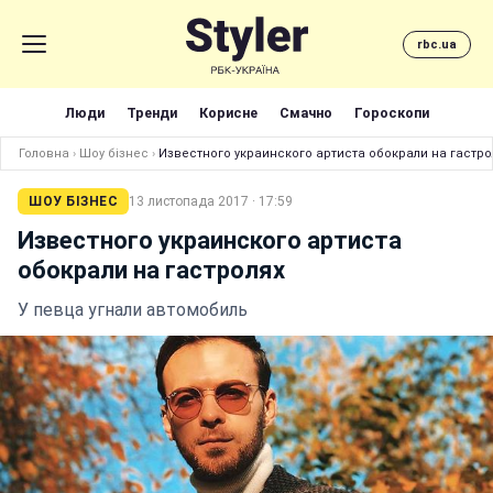
rbc.ua
Люди
Тренди
Корисне
Смачно
Гороскопи
Головна
›
Шоу бізнес
›
Известного украинского артиста обокрали на гастро
ШОУ БІЗНЕС
13 листопада 2017 · 17:59
Известного украинского артиста
обокрали на гастролях
У певца угнали автомобиль