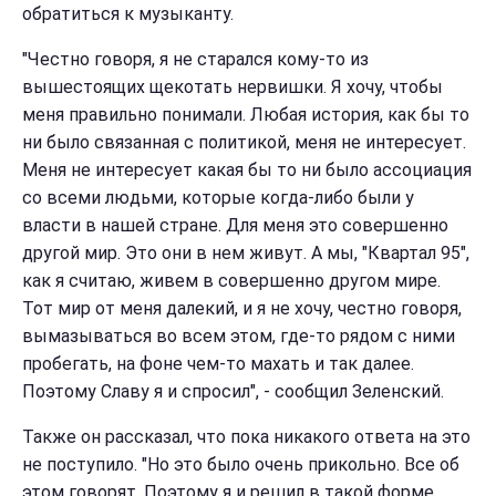
обратиться к музыканту.
"Честно говоря, я не старался кому-то из
вышестоящих щекотать нервишки. Я хочу, чтобы
меня правильно понимали. Любая история, как бы то
ни было связанная с политикой, меня не интересует.
Меня не интересует какая бы то ни было ассоциация
со всеми людьми, которые когда-либо были у
власти в нашей стране. Для меня это совершенно
другой мир. Это они в нем живут. А мы, "Квартал 95",
как я считаю, живем в совершенно другом мире.
Тот мир от меня далекий, и я не хочу, честно говоря,
вымазываться во всем этом, где-то рядом с ними
пробегать, на фоне чем-то махать и так далее.
Поэтому Славу я и спросил", - сообщил Зеленский.
Также он рассказал, что пока никакого ответа на это
не поступило. "Но это было очень прикольно. Все об
этом говорят. Поэтому я и решил в такой форме