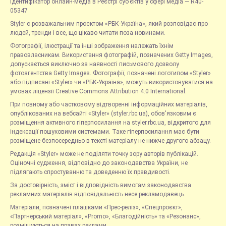
Ідентифікатор онлайн-медіа в Реєстрі суб’єктів у сфері медіа — R40-
05347
Styler є розважальним проєктом «РБК-Україна», який розповідає про
людей, тренди і все, що цікаво читати поза новинами.
Фотографії, ілюстрації та інші зображення належать їхнім
правовласникам. Використання фотографій, позначених Getty Images,
допускається виключно за наявності письмового дозволу
фотоагентства Getty Images. Фотографії, позначені логотипом «Styler»
або підписані «Styler» чи «РБК-Україна», можуть використовуватися на
умовах ліцензії Creative Commons Attribution 4.0 International.
При повному або частковому відтворенні інформаційних матеріалів,
опублікованих на вебсайті «Styler» (styler.rbc.ua), обов'язковим є
розміщення активного гіперпосилання на styler.rbc.ua, відкритого для
індексації пошуковими системами. Таке гіперпосилання має бути
розміщене безпосередньо в тексті матеріалу не нижче другого абзацу.
Редакція «Styler» може не поділяти точку зору авторів публікацій.
Оціночні судження, відповідно до законодавства України, не
підлягають спростуванню та доведенню їх правдивості.
За достовірність, зміст і відповідність вимогам законодавства
рекламних матеріалів відповідальність несе рекламодавець.
Матеріали, позначені плашками «Прес-реліз», «Спецпроєкт»,
«Партнерський матеріал», «Promo», «Благодійність» та «Резонанс»,
розміщуються на правах реклами.