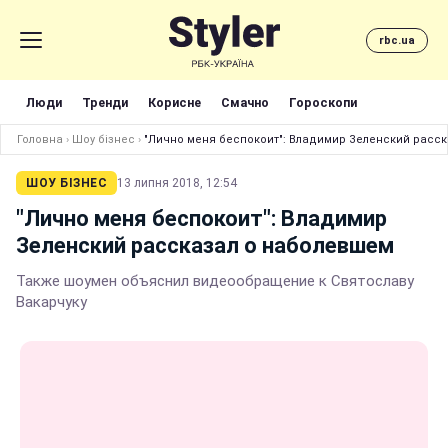
rbc.ua
Люди
Тренди
Корисне
Смачно
Гороскопи
Головна
›
Шоу бізнес
›
"Лично меня беспокоит": Владимир Зеленский расс
ШОУ БІЗНЕС
13 липня 2018, 12:54
"Лично меня беспокоит": Владимир
Зеленский рассказал о наболевшем
Также шоумен объяснил видеообращение к Святославу
Вакарчуку