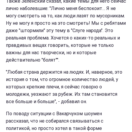
Также Зеленский сказал, какие темы для него сейчас
лично наболевшие: "Лично меня беспокоит… Я не
могу смотреть на то, как люди лазят по мусорникам.
Ну не могу я просто на это смотреть! Мы с ребятами
даже "штормили" эту тему в "Слуге народа". Это
реальная проблема. Хочется о каких-то реальных и
правдивых вещах говорить, которые не только
важны для нас творчески, но и которые
действительно "болят"".
"Любая страна держится на людях. И, наверное, это
история о том, что огромное количество людей, у
которых крепкие плечи, я сейчас говорю о
молодежи, уезжают за рубеж. Их там становится
все больше и больше", - добавил он.
По поводу ситуации с Вакарчуком шоумен
рассказал, что не собирался связываться с
политикой, но просто хотел в такой форме