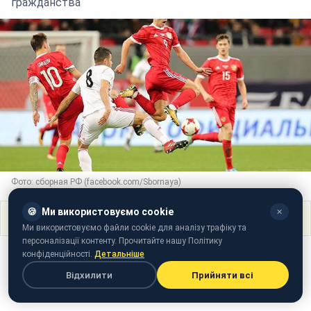
гражданства
Фото: сборная РФ (facebook.com/Sbornaya)
🍪
Ми використовуємо cookie
✕
Поділитися
Ми використовуємо файли cookie для аналізу трафіку та
персоналізації контенту. Прочитайте нашу Політику
конфіденційності.
Детальніше
Відхилити
Прийняти всі