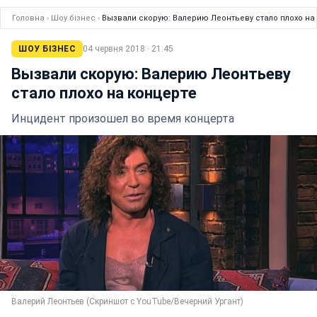
Головна
›
Шоу бізнес
›
Вызвали скорую: Валерию Леонтьеву стало плохо на
ШОУ БІЗНЕС
04 червня 2018 · 21:45
Вызвали скорую: Валерию Леонтьеву
стало плохо на концерте
Инцидент произошел во время концерта
Валерий Леонтьев (Скриншот с YouTube/Вечерний Ургант)