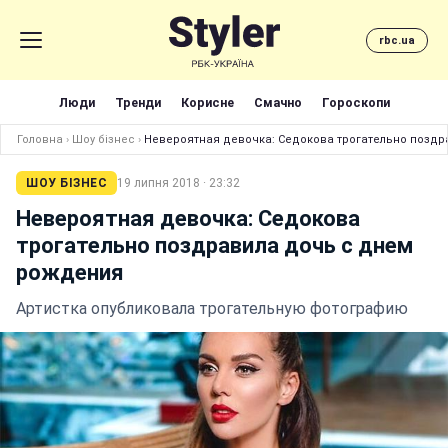
rbc.ua
Люди
Тренди
Корисне
Смачно
Гороскопи
Головна
›
Шоу бізнес
›
Невероятная девочка: Седокова трогательно поздр
ШОУ БІЗНЕС
19 липня 2018 · 23:32
Невероятная девочка: Седокова
трогательно поздравила дочь с днем
рождения
Артистка опубликовала трогательную фотографию