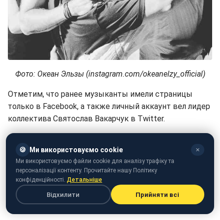
Фото: Океан Эльзы (instagram.com/okeanelzy_official)
Отметим, что ранее музыканты имели страницы
только в Facebook, а также личный аккаунт вел лидер
коллектива Святослав Вакарчук в Twitter.
Пользователи соцсетей поздравили любимую группу
🍪
Ми використовуємо cookie
в комментариях и начали активно подписываться на
✕
Ми використовуємо файли cookie для аналізу трафіку та
только созданную страницу.
персоналізації контенту. Прочитайте нашу Політику
конфіденційності.
Детальніше
"Наконец", Рады видеть любимую группу, Буду
внимательно следить за вами", "Круто как", - пишут
Відхилити
Прийняти всі
фанаты.