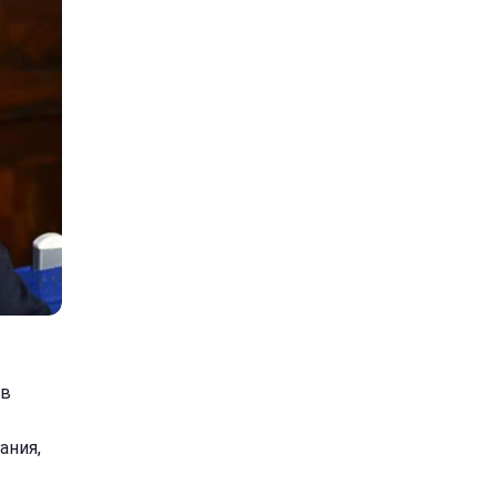
 в
ания,