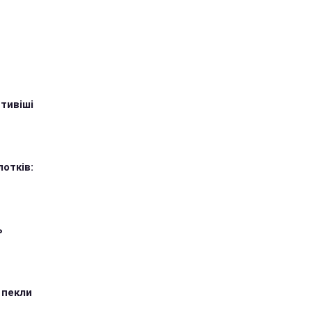
тивіші
лотків:
ь
 пекли