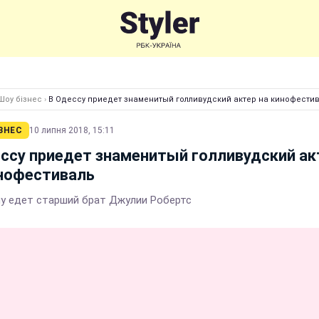
Шоу бізнес
›
В Одессу приедет знаменитый голливудский актер на кинофести
ЗНЕС
10 липня 2018, 15:11
ссу приедет знаменитый голливудский ак
инофестиваль
ну едет старший брат Джулии Робертс