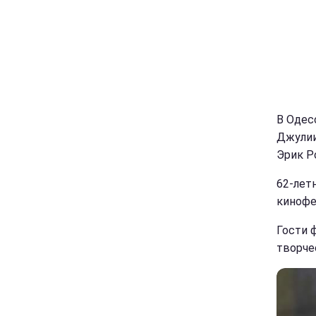
В Одес
Джулии
Эрик Р
62-лет
кинофе
Гости 
творче