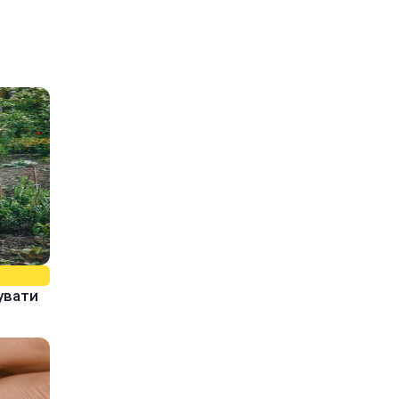
увати