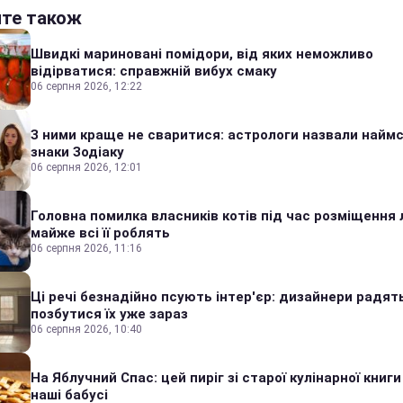
йте також
Швидкі мариновані помідори, від яких неможливо
відірватися: справжній вибух смаку
06 серпня 2026, 12:22
З ними краще не сваритися: астрологи назвали наймс
знаки Зодіаку
06 серпня 2026, 12:01
Головна помилка власників котів під час розміщення 
майже всі її роблять
06 серпня 2026, 11:16
Ці речі безнадійно псують інтер'єр: дизайнери радят
позбутися їх уже зараз
06 серпня 2026, 10:40
На Яблучний Спас: цей пиріг зі старої кулінарної книги
наші бабусі