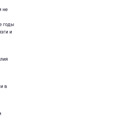
и не
е годы
язги и
улия
и в
и