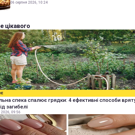
06 серпня 2026, 10:24
е цікавого
НЕ
ьна спека спалює грядки: 4 ефективні способи врят
від загибелі
 2026, 09:56