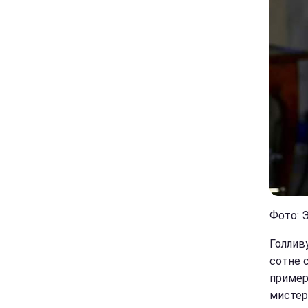
Фото: Э
Голлив
сотне 
пример
мистер