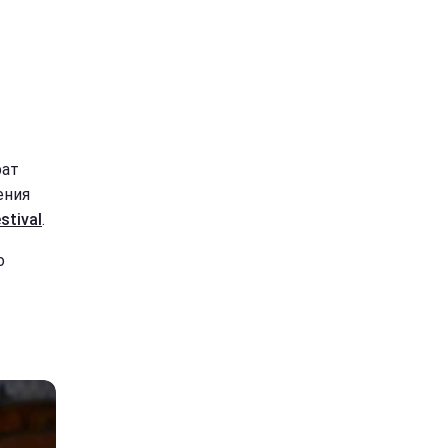
рат
ения
stival
.
о