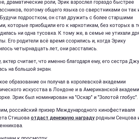
е, драматические роли, Эрик взрослел гораздо быстрее
ассников, поэтому общего языка со сверстниками он так 
 Будучи подростком, он стал дружить с более старшими
ми, которые приобщили его к наркотикам, без которых в т
дилась ни одна тусовка. К тому же, в семье не утихали др
лы. Его родители всё время ссорились и, когда Эрику
илось четырнадцать лет, они расстались.
, актер считает, что именно благодаря ему, его сестра Дж
ась на большой экран.
кое образование он получал в королевской академии
ического искусства в Лондоне и в Американской академи
рке. Эрик был номинирован на "Оскар" и "Золотой глобус".
им, российский призер Международного кинофестиваля
ета Стишова
отдаст денежную награду
родным Сенцова 
енникова.
ндуем к просмотру: