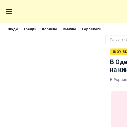
Люди
Тренди
Корисне
Смачно
Гороскопи
Головна
›
ШОУ БІ
В Оде
на к
В Украи