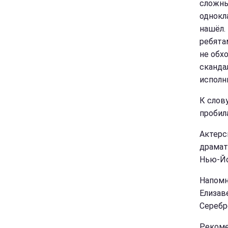
сложны
однокл
нашёл.
ребята
не обхо
сканда
исполн
К слову
пробил
Актерс
драмат
Нью-Йо
Напомн
Елизав
Серебр
Рекоме