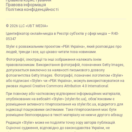
Правова інформація
Політика конфіденційності
© 2026 LLC «UBT MEDIA»
Ідентифікатор онлайн-медіа в Реєстрі суб’єктів у сфері медіа — R40-
05347
Styler є розважальним проєктом «РБК-Україна», який розповідає про
людей, тренди і все, що цікаво читати поза новинами.
Фотографії, ілюстрації та інші зображення належать їхнім
правовласникам. Використання фотографій, позначених Getty Images,
допускається виключно за наявності письмового дозволу
фотоагентства Getty Images. Фотографії, позначені логотипом «Styler»
або підписані «Styler» чи «РБК-Україна», можуть використовуватися на
умовах ліцензії Creative Commons Attribution 4.0 International.
При повному або частковому відтворенні інформаційних матеріалів,
опублікованих на вебсайті «Styler» (styler.rbc.ua), обов'язковим є
розміщення активного гіперпосилання на styler.rbc.ua, відкритого для
індексації пошуковими системами. Таке гіперпосилання має бути
розміщене безпосередньо в тексті матеріалу не нижче другого абзацу.
Редакція «Styler» може не поділяти точку зору авторів публікацій.
Оціночні судження, відповідно до законодавства України, не