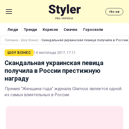
rbc.ua
Люди
Тренди
Корисне
Смачно
Гороскопи
Головна
›
Шоу бізнес
›
Скандальная украинская певица получила в России
ШОУ БІЗНЕС
14 листопада 2017, 17:11
Скандальная украинская певица
получила в России престижную
награду
Премия "Женщина года" журнала Glamour является одной
из самых влиятельных в России