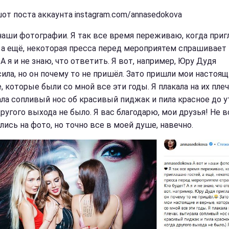
от поста аккаунта instagram.com/annasedokova
 наши фотографии. Я так все время переживаю, когда при
, а ещё, некоторая пресса перед мероприятем спрашивает 
А я и не знаю, что ответить. Я вот, например, Юру Дудя
сила, но он почему то не пришёл. Зато пришли мои настоящ
 которые были со мной все эти годы. Я плакала на их плеч
ла сопливый нос об красивый пиджак и пила красное до у
ругого выхода не было. Я вас благодарю, мои друзья! Не в
лись на фото, но точно все в моей душе, навечно.