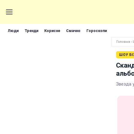
Люди
Тренди
Корисне
Смачно
Гороскопи
Головна
›
ШОУ БІ
Сканд
альбо
Звезда 