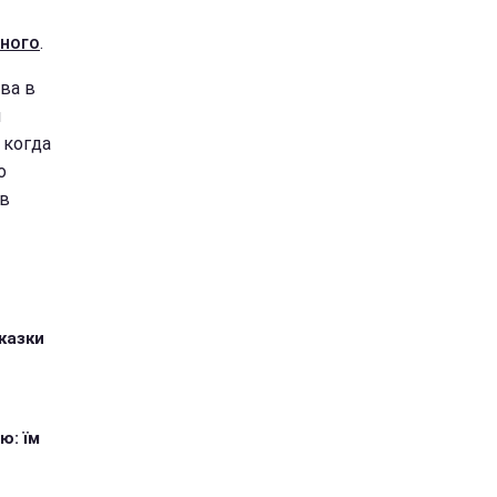
нного
.
ва в
н
 когда
о
 в
казки
ю: їм