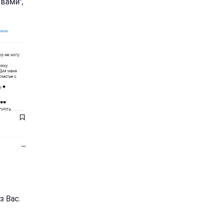
вами",
з Вас.