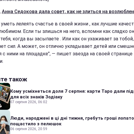
,
Анна Cедокова дала совет, как не злиться на возлюбле
 уметь лелеять счастье в своей жизни , как лучшие качест
любимом. Если ты злишься на него, вспомни как сладко о
тебя, когда вы засыпаете . Или как он ухаживает за тобой,
 нет сил. А может, он отлично укладывает детей или смешн
я с ними на площадке", — пишет звезда на своей странице
и.
йте також
Кому усміхнеться доля 7 серпня: карти Таро дали під
для всіх знаків Зодіаку
07 серпня 2026, 06:02
Люди, народжені в ці дні тижня, гребуть гроші лопато
пощастило з пелюшок
06 серпня 2026, 20:59