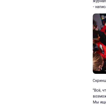
журнал
- напи
Скринш
"Всё, ч
возможн
Мы ище