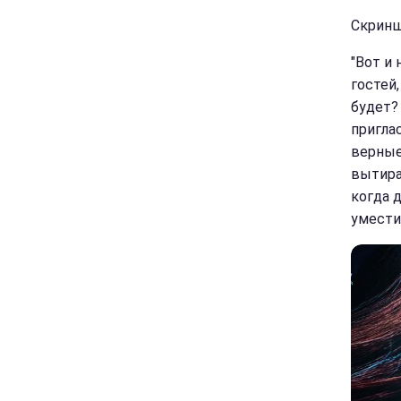
Скринш
"Вот и
гостей
будет? 
пригла
верные,
вытира
когда д
умести