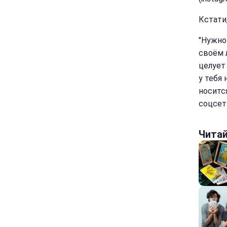
Кстати
"Нужно
своём 
целует 
у тебя
носитс
соцсет
Чита