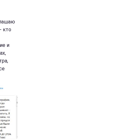
глашаю
- кто
ие и
ах,
тра,
се