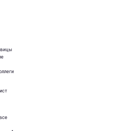
евицы
ле
оллеги
лист
 все