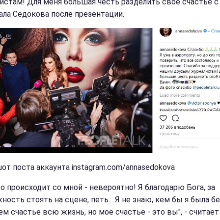
истам! Для меня большая честь разделить своё счастье с 
сала Седокова после презентации.
от поста аккаунта instagram.com/annasedokova
то происходит со мной - невероятно! Я благодарю Бога, за
ость стоять на сцене, петь... Я не знаю, кем бы я была бе
м счастье всю жизнь, но моё счастье - это вы", - считает