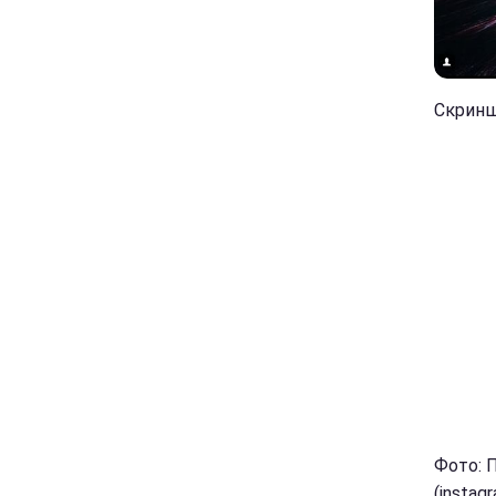
Скринш
Фото: 
(instag