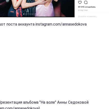
от поста аккаунта instagram.com/annasedokova
Презентация альбома "На воле" Анны Седоковой
ram.com/annasedokova)