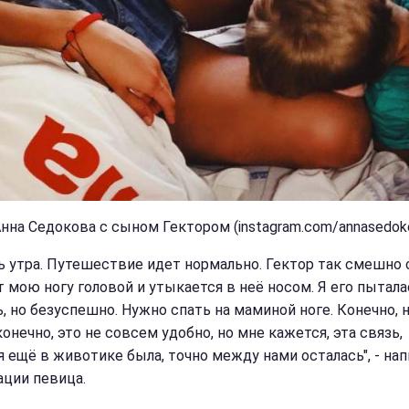
Анна Седокова с сыном Гектором (instagram.com/annasedok
ь утра. Путешествие идет нормально. Гектор так смешно 
т мою ногу головой и утыкается в неё носом. Я его пытала
ь, но безуспешно. Нужно спать на маминой ноге. Конечно, 
конечно, это не совсем удобно, но мне кажется, эта связь,
я ещё в животике была, точно между нами осталась", - нап
ации певица.