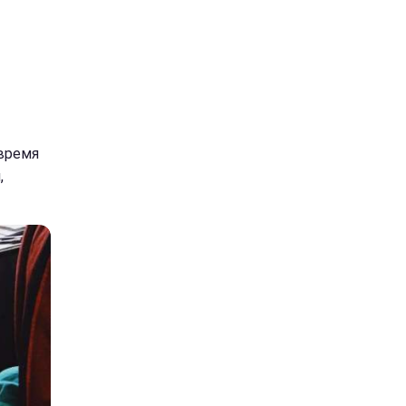
 время
,