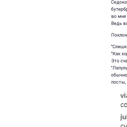
Седоко
бутербр
во мне 
Ведь в
Поклон
"Слишко
"Как хо
Это сча
"Лапуль
обычно
посты,