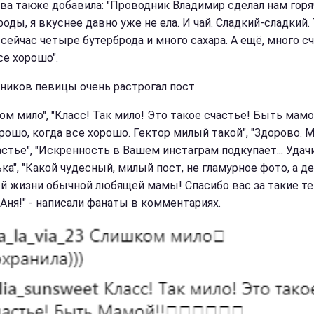
ва также добавила: "Проводник Владимир сделал нам горя
оды, я вкуснее давно уже не ела. И чай. Сладкий-сладкий. 
сейчас четыре бутерброда и много сахара. А ещё, много сч
се хорошо".
ников певицы очень растрогал пост.
м мило", "Класс! Так мило! Это такое счастье! Быть мамой
рошо, когда все хорошо. Гектор милый такой", "Здорово. М
стье", "Искренность в Вашем инстаграм подкупает... Удачи
ка", "Какой чудесный, милый пост, не гламурное фото, а де
й жизни обычной любящей мамы! Спасибо вас за такие т
 Аня!" - написали фанаты в комментариях.