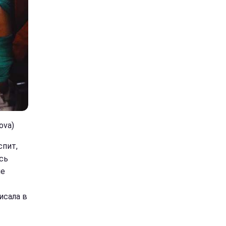
ova)
спит,
сь
не
исала в