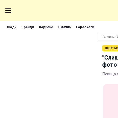
Люди
Тренди
Корисне
Смачно
Гороскопи
Головна
›
ШОУ БІ
"Слиш
фото 
Певица 