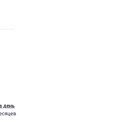
а день
месяцев