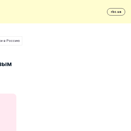
rbc.ua
ки в Россию
овым