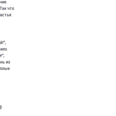
чие
Так что
астья.
!",
ило.
!",
нь из
еплые