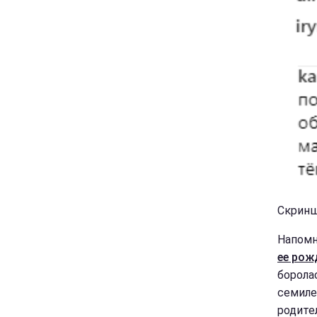
Скринш
Напомн
ее рож
борола
семиле
родите