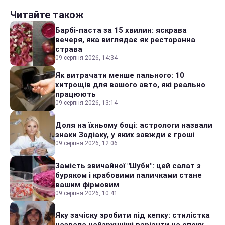
Читайте також
Барбі-паста за 15 хвилин: яскрава
вечеря, яка виглядає як ресторанна
страва
09 серпня 2026, 14:34
Як витрачати менше пального: 10
хитрощів для вашого авто, які реально
працюють
09 серпня 2026, 13:14
Доля на їхньому боці: астрологи назвали
знаки Зодіаку, у яких завжди є гроші
09 серпня 2026, 12:06
Замість звичайної "Шуби": цей салат з
буряком і крабовими паличками стане
вашим фірмовим
09 серпня 2026, 10:41
Яку зачіску зробити під кепку: стилістка