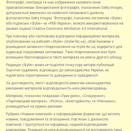
Фотографії, ілюстрації та інші зображення належать їхнім
правовласникам. Використання фотографій, позначених Getty Images,
допускається виключно за наявності письмового дозволу
фотоагентства Getty Images. Фотографії, позначені логотипом «Styler»
або підписані «Styler» чи «РБК-Україна», можуть використовуватися на
умовах ліцензії Creative Commons Attribution 4.0 International.
При повному або частковому відтворенні інформаційних матеріалів,
опублікованих на вебсайті «Styler» (styler.rbc.ua), обов'язковим є
розміщення активного гіперпосилання на styler.rbc.ua, відкритого для
індексації пошуковими системами. Таке гіперпосилання має бути
розміщене безпосередньо в тексті матеріалу не нижче другого абзацу.
Редакція «Styler» може не поділяти точку зору авторів публікацій.
Оціночні судження, відповідно до законодавства України, не
підлягають спростуванню та доведенню їх правдивості.
За достовірність, зміст і відповідність вимогам законодавства
рекламних матеріалів відповідальність несе рекламодавець.
Матеріали, позначені плашками «Прес-реліз», «Спецпроєкт»,
«Партнерський матеріал», «Promo», «Благодійність» та «Резонанс»,
розміщуються на правах реклами.
Рубрика «Новини компаній» є інформаційним форматом, що містить
новини, повідомлення та оголошення, пов'язані з діяльністю
компаній, і ґрунтується на інформації, наданій відповідними
компаніями. Редакція не несе відповідальності за достовірність такої