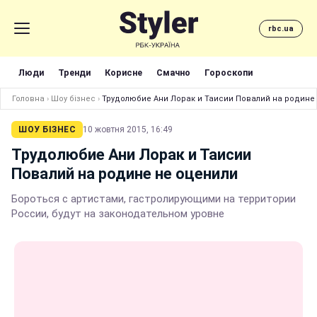
rbc.ua
Люди
Тренди
Корисне
Смачно
Гороскопи
Головна
›
Шоу бізнес
›
Трудолюбие Ани Лорак и Таисии Повалий на родине
ШОУ БІЗНЕС
10 жовтня 2015, 16:49
Трудолюбие Ани Лорак и Таисии
Повалий на родине не оценили
Бороться с артистами, гастролирующими на территории
России, будут на законодательном уровне