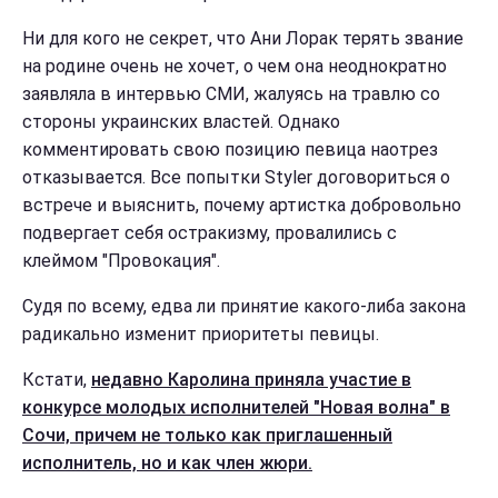
Ни для кого не секрет, что Ани Лорак терять звание
на родине очень не хочет, о чем она неоднократно
заявляла в интервью СМИ, жалуясь на травлю со
стороны украинских властей. Однако
комментировать свою позицию певица наотрез
отказывается. Все попытки Styler договориться о
встрече и выяснить, почему артистка добровольно
подвергает себя остракизму, провалились с
клеймом "Провокация".
Судя по всему, едва ли принятие какого-либа закона
радикально изменит приоритеты певицы.
Кстати,
недавно Каролина приняла участие в
конкурсе молодых исполнителей "Новая волна" в
Сочи, причем не только как приглашенный
исполнитель, но и как член жюри.