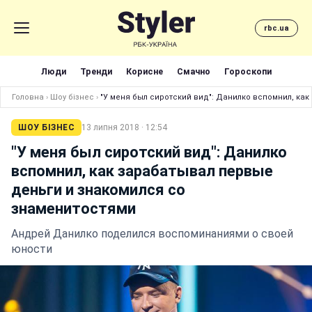
rbc.ua
Люди
Тренди
Корисне
Смачно
Гороскопи
Головна
›
Шоу бізнес
›
"У меня был сиротский вид": Данилко вспомнил, ка
ШОУ БІЗНЕС
13 липня 2018 · 12:54
"У меня был сиротский вид": Данилко
вспомнил, как зарабатывал первые
деньги и знакомился со
знаменитостями
Андрей Данилко поделился воспоминаниями о своей
юности