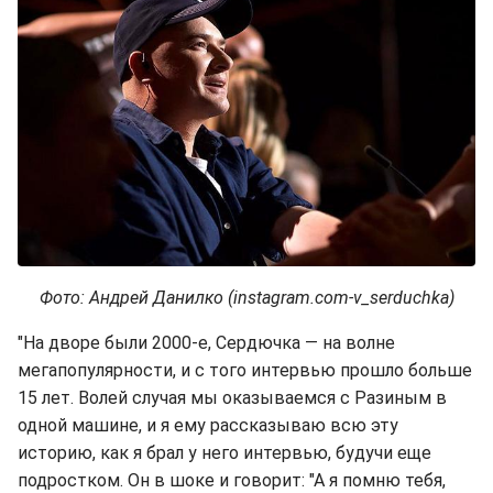
Фото: Андрей Данилко (instagram.com-v_serduchka)
"На дворе были 2000-е, Сердючка — на волне
мегапопулярности, и с того интервью прошло больше
15 лет. Волей случая мы оказываемся с Разиным в
одной машине, и я ему рассказываю всю эту
историю, как я брал у него интервью, будучи еще
подростком. Он в шоке и говорит: "А я помню тебя,