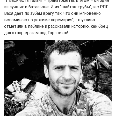
"У Васи есть талант – гранатометы. В этом – он один
из лучших в батальоне. И из "шайтан-трубы", и с РПГ
Вася дает по зубам врагу так, что они мгновенно
вспоминают о режиме перемирия", - шутливо
отметили в паблике и рассказали историю, как боец
дал отпор врагам под Горловкой.