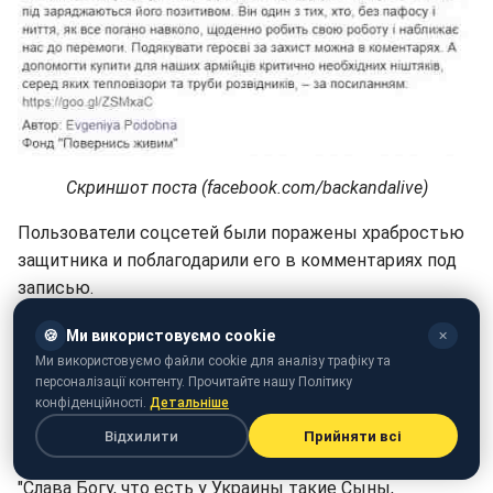
Скриншот поста (facebook.com/backandalive)
Пользователи соцсетей были поражены храбростью
защитника и поблагодарили его в комментариях под
записью.
"Кто бы сомневался - гуцулы рулят! Пусть оберегают
🍪
Ми використовуємо cookie
✕
Вас, Вася, все Силы Небесные! И чтобы вернулись
Ми використовуємо файли cookie для аналізу трафіку та
персоналізації контенту. Прочитайте нашу Політику
живые - здоровые домой уже очень скоро! Пора
конфіденційності.
Детальніше
косить отаву, брындзу делать!" - пишет Леся
Відхилити
Прийняти всі
Антонович.
"Слава Богу, что есть у Украины такие Сыны,