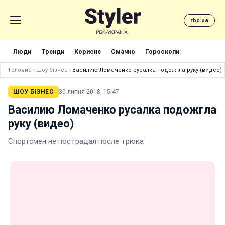
rbc.ua
Люди
Тренди
Корисне
Смачно
Гороскопи
Головна
›
Шоу бізнес
›
Василию Ломаченко русалка подожгла руку (видео)
ШОУ БІЗНЕС
30 липня 2018, 15:47
Василию Ломаченко русалка подожгла
руку (видео)
Спортсмен не пострадал после трюка