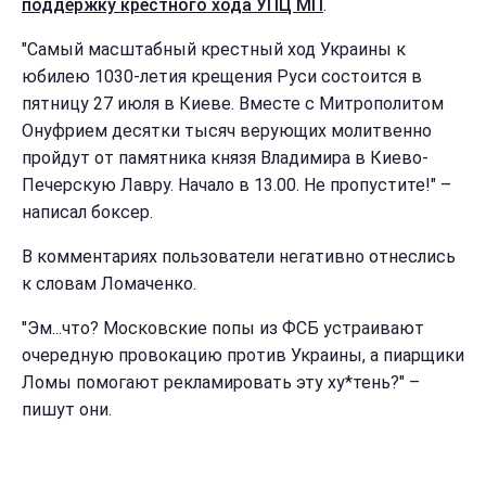
поддержку крестного хода УПЦ МП
.
"Самый масштабный крестный ход Украины к
юбилею 1030-летия крещения Руси состоится в
пятницу 27 июля в Киеве. Вместе с Митрополитом
Онуфрием десятки тысяч верующих молитвенно
пройдут от памятника князя Владимира в Киево-
Печерскую Лавру. Начало в 13.00. Не пропустите!" –
написал боксер.
В комментариях пользователи негативно отнеслись
к словам Ломаченко.
"Эм...что? Московские попы из ФСБ устраивают
очередную провокацию против Украины, а пиарщики
Ломы помогают рекламировать эту ху*тень?" –
пишут они.