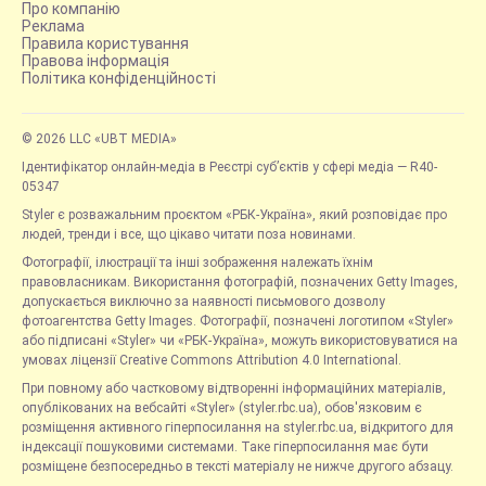
Про компанію
Реклама
Правила користування
Правова інформація
Політика конфіденційності
© 2026 LLC «UBT MEDIA»
Ідентифікатор онлайн-медіа в Реєстрі суб’єктів у сфері медіа — R40-
05347
Styler є розважальним проєктом «РБК-Україна», який розповідає про
людей, тренди і все, що цікаво читати поза новинами.
Фотографії, ілюстрації та інші зображення належать їхнім
правовласникам. Використання фотографій, позначених Getty Images,
допускається виключно за наявності письмового дозволу
фотоагентства Getty Images. Фотографії, позначені логотипом «Styler»
або підписані «Styler» чи «РБК-Україна», можуть використовуватися на
умовах ліцензії Creative Commons Attribution 4.0 International.
При повному або частковому відтворенні інформаційних матеріалів,
опублікованих на вебсайті «Styler» (styler.rbc.ua), обов'язковим є
розміщення активного гіперпосилання на styler.rbc.ua, відкритого для
індексації пошуковими системами. Таке гіперпосилання має бути
розміщене безпосередньо в тексті матеріалу не нижче другого абзацу.