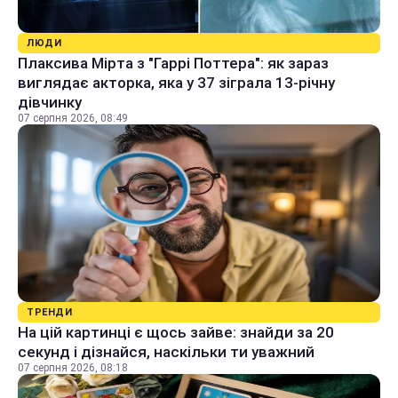
ЛЮДИ
Плаксива Мірта з "Гаррі Поттера": як зараз
виглядає акторка, яка у 37 зіграла 13-річну
дівчинку
07 серпня 2026, 08:49
ТРЕНДИ
На цій картинці є щось зайве: знайди за 20
секунд і дізнайся, наскільки ти уважний
07 серпня 2026, 08:18