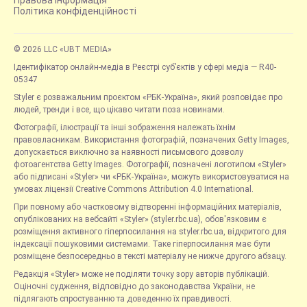
Правова інформація
Політика конфіденційності
© 2026 LLC «UBT MEDIA»
Ідентифікатор онлайн-медіа в Реєстрі суб’єктів у сфері медіа — R40-
05347
Styler є розважальним проєктом «РБК-Україна», який розповідає про
людей, тренди і все, що цікаво читати поза новинами.
Фотографії, ілюстрації та інші зображення належать їхнім
правовласникам. Використання фотографій, позначених Getty Images,
допускається виключно за наявності письмового дозволу
фотоагентства Getty Images. Фотографії, позначені логотипом «Styler»
або підписані «Styler» чи «РБК-Україна», можуть використовуватися на
умовах ліцензії Creative Commons Attribution 4.0 International.
При повному або частковому відтворенні інформаційних матеріалів,
опублікованих на вебсайті «Styler» (styler.rbc.ua), обов'язковим є
розміщення активного гіперпосилання на styler.rbc.ua, відкритого для
індексації пошуковими системами. Таке гіперпосилання має бути
розміщене безпосередньо в тексті матеріалу не нижче другого абзацу.
Редакція «Styler» може не поділяти точку зору авторів публікацій.
Оціночні судження, відповідно до законодавства України, не
підлягають спростуванню та доведенню їх правдивості.