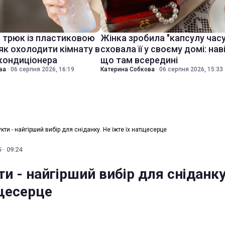
й трюк із пластиковою
Жінка зробила "капсулу часу
як охолодити кімнату в
сховала її у своєму домі: нав
 кондиціонера
що там всередині
ва
·
06 серпня 2026, 16:19
Катерина Собкова
·
06 серпня 2026, 15:33
укти - найгірший вибір для сніданку. Не їжте їх натщесерце
 · 09:24
ти - найгірший вибір для сніданку
тщесерце