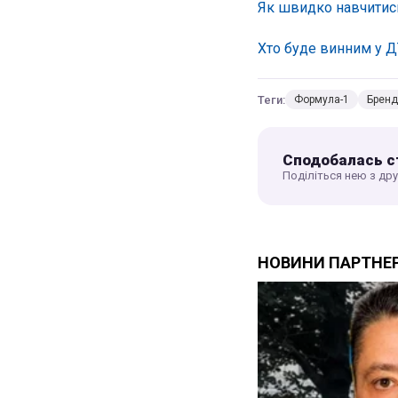
Як швидко навчитись
Хто буде винним у Д
Теги:
Формула-1
Бренд
Сподобалась с
Поділіться нею з др