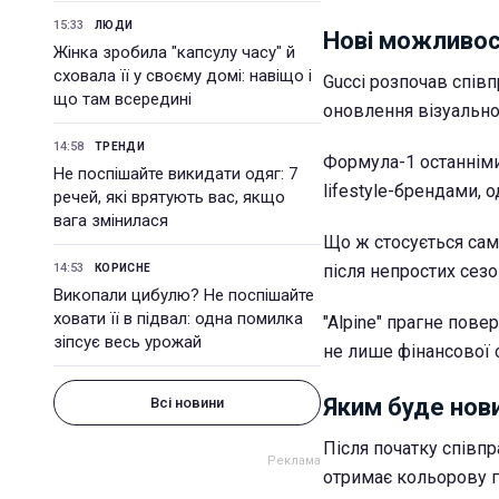
15:33
ЛЮДИ
Нові можливос
Жінка зробила "капсулу часу" й
сховала її у своєму домі: навіщо і
Gucci розпочав співп
що там всередині
оновлення візуальног
14:58
ТРЕНДИ
Формула-1 останнім
Не поспішайте викидати одяг: 7
lifestyle-брендами, 
речей, які врятують вас, якщо
вага змінилася
Що ж стосується сам
14:53
після непростих сезо
КОРИСНЕ
Викопали цибулю? Не поспішайте
ховати її в підвал: одна помилка
"Alpine" прагне пове
зіпсує весь урожай
не лише фінансової с
Яким буде нов
Всі новини
Після початку співпр
отримає кольорову г