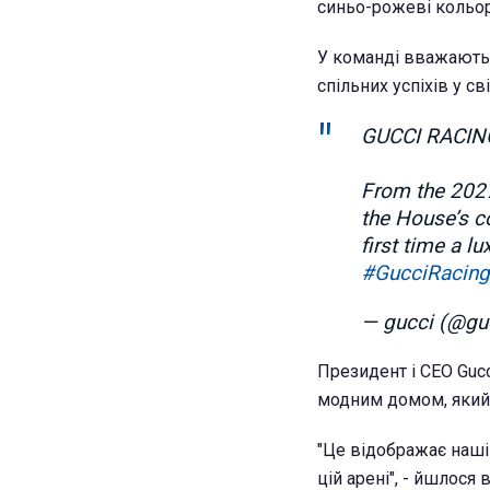
синьо-рожеві кольор
У команді вважають,
спільних успіхів у сві
GUCCI RACIN
From the 2027
the House’s c
first time a l
#GucciRacing
— gucci (@gu
Президент і CEO Guc
модним домом, який
"Це відображає наші 
цій арені", - йшлося в 