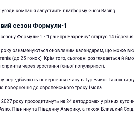
 угоди компанія запустиить платформу Gucci Racing.
овий сезон Формули-1
езону Формули-1 - "Гран-прі Бахрейну" стартує 14 березня
о року ознаменуються оновленим календарем, що може вк
тапів (до 25 гонок). Крім того, сьогодні розглядається й ймо
 спринтів через зростання їхньої популярності.
ну передбачають повернення етапу в Туреччині. Також вед
о повернення до європейського треку Імола.
2027 року проходитимуть на 24 автодромах у різних куточка
зію, Північну та Південну Америку, а також Близький Схід