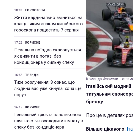
18:13
ГОРОСКОПИ
Життя кардинально зміниться на
краще: яким знакам китайського
гороскопа пощастить 7 серпня
17:25
КОРИСНЕ
Пекельна поїздка скасовується:
як вижити в потязі без
кондиціонера у сильну спеку
16:55
ТРЕНДИ
Команда Формули-1 отримає
Тихе розлучення: 8 ознак, що
Італійський модний 
людина вас уже кинула, хоча ще
титульним спонсором
поруч
бренду.
16:19
КОРИСНЕ
Геніальний трюк із пластиковою
Про це в деталях ро
пляшкою: як охолодити кімнату в
спеку без кондиціонера
Більше цікавого:
Іта