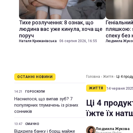
Тихе розлучення: 8 ознак, що
Геніальни
людина вас уже кинула, хоча ще
пляшкою: 
поруч
спеку без
Наталя Крижанівська
·
06 серпня 2026, 16:55
Людмила Жуко
Головна
›
Життя
›
Ці 4 прод
ОСТАННІ НОВИНИ
14 червня 2025
ЖИТТЯ
14:21
ГОРОСКОПИ
Наснилося, що випав зуб? 7
Ці 4 продук
популярних тлумачень із різних
їжте їх на
сонників
13:47
СМАЧНО
Людмила Жукова
Відкрила банку і борщ майже
Редактор Styler