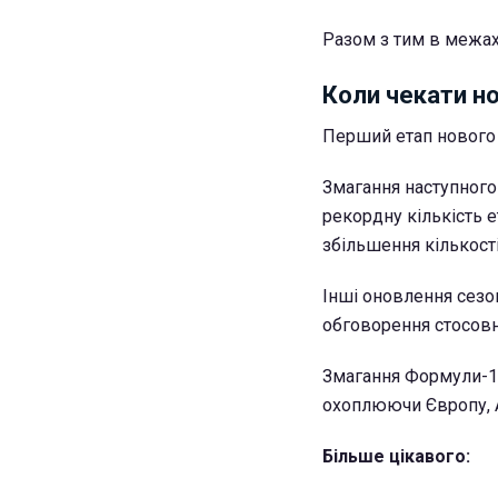
Разом з тим в межах
Коли чекати н
Перший етап нового с
Змагання наступног
рекордну кількість е
збільшення кількості
Інші оновлення сезо
обговорення стосовн
Змагання Формули-1 
охоплюючи Європу, А
Більше цікавого: