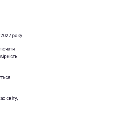
 2027 року.
лючати
вірність
уться
х світу,
.