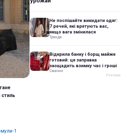
урожай
Не поспішайте викидати одяг:
7 речей, які врятують вас,
якщо вага змінилася
Тренди
Відкрила банку і борщ майже
готовий: ця заправка
заощадить взимку час і гроші
Смачно
стане
й стиль
рмули-1