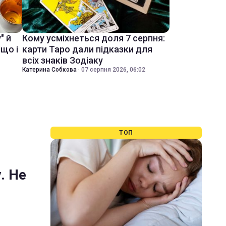
" й
Кому усміхнеться доля 7 серпня:
іщо і
карти Таро дали підказки для
всіх знаків Зодіаку
Катерина Собкова
·
07 серпня 2026, 06:02
ТОП
. Не