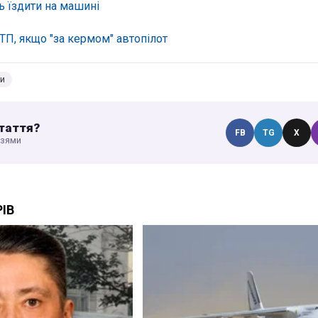
 їздити на машині
ТП, якщо "за кермом" автопілот
и
таття?
FB
TG
X
узями