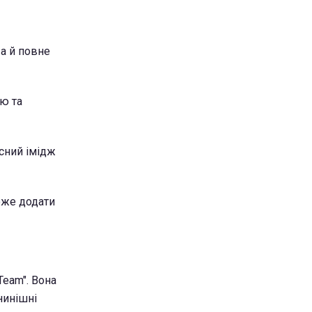
 а й повне
ю та
сний імідж
може додати
Team". Вона
нинішні