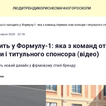
ЛЮДИ
ТРЕНДИ
КОРИСНЕ
СМАЧНО
ГОРОСКОПИ
ucci заходить у Формулу-1: яка з команд отримає нові кольори і титульного с
равня 2026 · 22:18
ить у Формулу-1: яка з команд о
и і титульного спонсора (відео)
ь новий дизайн у фірмовому стилі бренду
ька