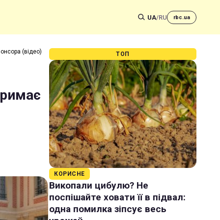
UA
/
RU
rbc.ua
понсора (відео)
ТОП
тримає
КОРИСНЕ
Викопали цибулю? Не
поспішайте ховати її в підвал:
одна помилка зіпсує весь