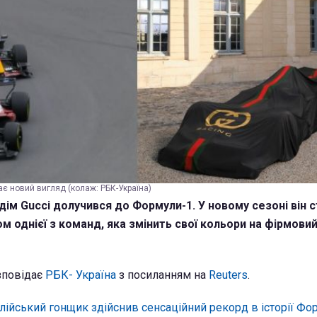
 новий вигляд (колаж: РБК-Україна)
дім Gucci долучився до Формули-1. У новому сезоні він 
 однієї з команд, яка змінить свої кольори на фірмови
зповідає
РБК- Україна
з посиланням на
Reuters
.
лійський гонщик здійснив сенсаційний рекорд в історії Фо