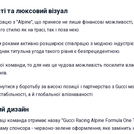
ті та люксовий візуал
рацю з "Alpine", що принесе не лише фінансові можливості,
о стилю як на трасі, так і поза нею.
и роками активно розширює співпрацю з модною індустріє
однак титульна угода такого рівня є безпрецедентною.
ої команди, то для них це чудова можливість посилити вла
нів.
рнутися у боротьбу за високі позиції і партнерство з Gucci 
табільності, а й глобальної впізнаваності.
ий дизайн
аці команда отримає назву "Gucci Racing Alpine Formula One 
аму спонсора - червоно-зелене оформлення, яке замінить 