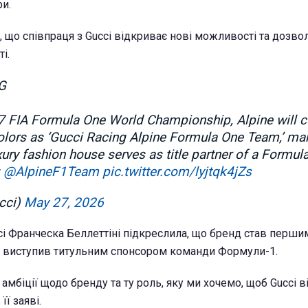
и.
 що співпраця з Gucci відкриває нові можливості та дозво
ті.
G
 FIA Formula One World Championship, Alpine will 
olors as ‘Gucci Racing Alpine Formula One Team,’ mar
uxury fashion house serves as title partner of a Formu
@AlpineF1Team
pic.twitter.com/lyjtqk4jZs
cci)
May 27, 2026
ci Франческа Беллеттіні підкреслила, що бренд став перш
 виступив титульним спонсором команди Формули-1.
амбіції щодо бренду та ту роль, яку ми хочемо, щоб Gucci в
її заяві.