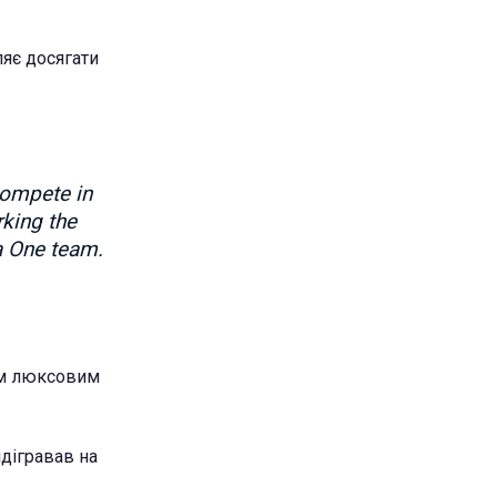
ляє досягати
compete in
king the
la One team.
им люксовим
ідігравав на