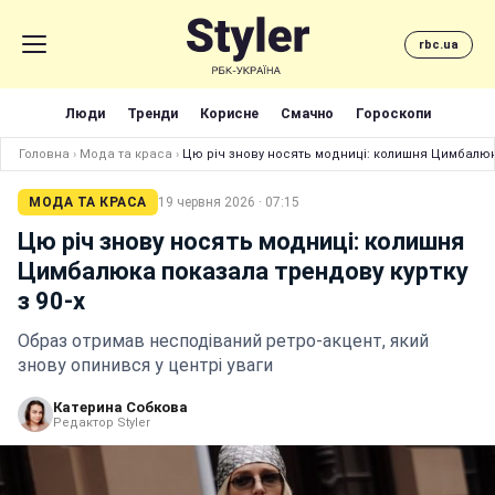
rbc.ua
Люди
Тренди
Корисне
Смачно
Гороскопи
Головна
›
Мода та краса
›
Цю річ знову носять модниці: колишня Цимбалюка
МОДА ТА КРАСА
19 червня 2026 · 07:15
Цю річ знову носять модниці: колишня
Цимбалюка показала трендову куртку
з 90-х
Образ отримав несподіваний ретро-акцент, який
знову опинився у центрі уваги
Катерина Собкова
Редактор Styler