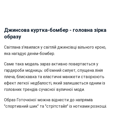
Джинсова куртка-бомбер - головна зірка
образу
Світлана з’явилася у світлій джинсівці вільного крою,
яка нагадує денім-бомбер.
Саме така модель зараз активно повертається у
гардероби модниць: об’ємний силует, спущена лінія
плеча, блискавка та еластичні манжети створюють
ефект легкої недбалості, який залишається одним із
головних трендів сучасної вуличної моди.
Образ Готочкіної можна віднести до напрямів
"спортивний шик" та "стрітстайл" із нотками розкоші.