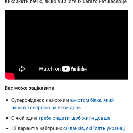
викликати печію, якщо ви з'їсте їх багато натщесерце.
Вас може зацікавити
Суперсніданок з високим
вмістом білка, який
насичує енергією на весь день
О якій одині
треба снідати, щоб жити довше
12 варіантів найгірших
сніданків, які їдять українці