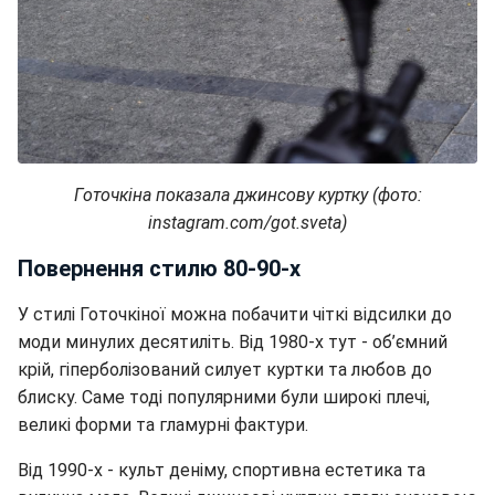
Готочкіна показала джинсову куртку (фото:
instagram.com/got.sveta)
Повернення стилю 80-90-х
У стилі Готочкіної можна побачити чіткі відсилки до
моди минулих десятиліть. Від 1980-х тут - об’ємний
крій, гіперболізований силует куртки та любов до
блиску. Саме тоді популярними були широкі плечі,
великі форми та гламурні фактури.
Від 1990-х - культ деніму, спортивна естетика та