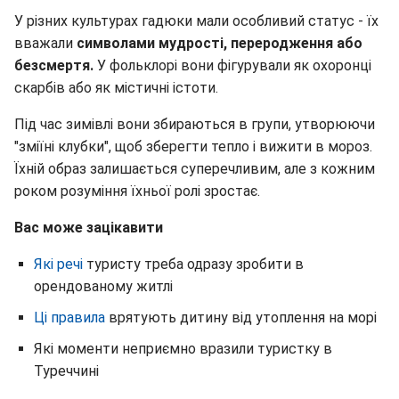
У різних культурах гадюки мали особливий статус - їх
вважали
символами мудрості, переродження або
безсмертя.
У фольклорі вони фігурували як охоронці
скарбів або як містичні істоти.
Під час зимівлі вони збираються в групи, утворюючи
"зміїні клубки", щоб зберегти тепло і вижити в мороз.
Їхній образ залишається суперечливим, але з кожним
роком розуміння їхньої ролі зростає.
Вас може зацікавити
Які речі
туристу треба одразу зробити в
орендованому житлі
Ці правила
врятують дитину від утоплення на морі
Які моменти неприємно вразили туристку в
Туреччині