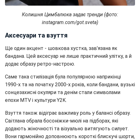
Колишня Цимбалюка задає тренди (фото:
instagram.com/got.sveta)
Аксесуари та взуття
Ще один акцент - шовкова хустка, зав’язана як
бандана. Цей аксесуар не лише практичний улітку, а й
додає образу ретро-настрою.
Саме така стилізація була популярною наприкінці
1990-х та на початку 2000-х років, коли бандани, вузькі
сонцезахисні окуляри та денім стали символами
епохи MTV і культури Y2K.
Взуття також відіграє важливу роль у балансі образу.
Світлана обрала босоніжки-мюлі на підборах, які
додають жіночності та візуально витягують силует.
Вони гармонійно доповнюють короткі блискучі шорти,