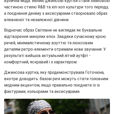
вулична мода. Великі джинсові куртки стали знаковою
частиною стилю R&B та хіп-хоп культури того періоду,
а поєднання деніму з аксесуарами створювало образ
впевненої та незалежної дівчини.
Водночас образ Світлани не виглядає як буквальне
відтворення минулих епох. Завдяки сучасному крою
речей, мінімалістичному взуттю та люксовим
деталям ретро-елементи отримали нове звучання. У
результаті вийшов актуальний літній аутфіт -
комфортний, яскравий і з характером.
Джинсова куртка, яку продемонструвала Готочкіна,
вкотре доводить: базові речі можуть стати головним
модним акцентом, якщо правильно поєднати їх із
фактурами, кольорами та аксесуарами.