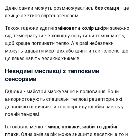
Деякі самки можуть розмножуватись
без самця
- це
явище зветься партеногенезом.
Також гадюки здатні
змінювати колір шкір
и залежно
від температури - в холодну пору вони темнішають,
щоб краще поглинати тепло. А в разі небезпеки
можуть вдавати мертвих або шипіти так голосно, що
це лякає навіть великих хижаків.
Невидимі мисливці з тепловими
сенсорами
Гадюки - майстри маскування й полювання. Вони
використовують спеціальні теплові рецептори, які
дозволяють виявляти теплокровну здобич навіть у
повній темряві.
Їх головне меню -
миші, полівки, жаби та дрібні
птахи.
Одна змія за рік може знищити десятки, а то й