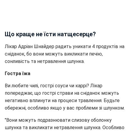
Що краще не їсти натщесерце?
Лікар Адріан Шнайдер радить уникати 4 продуктів на
сніданок, бо вони можуть викликати печію,
сонливість та нетравлення шлунка.
Гостра їжа
Ви любите чилі, гострі соуси чи каррі? Лікар
попереджає, що гострі страви на сніданок можуть
негативно вплинути на процеси травлення. Будьте
обережні, особливо якщо у вас проблеми зі шлунком.
"Вони можуть подразнювати слизову оболонку
шлунка та викликати нетравлення шлунка. Особливо