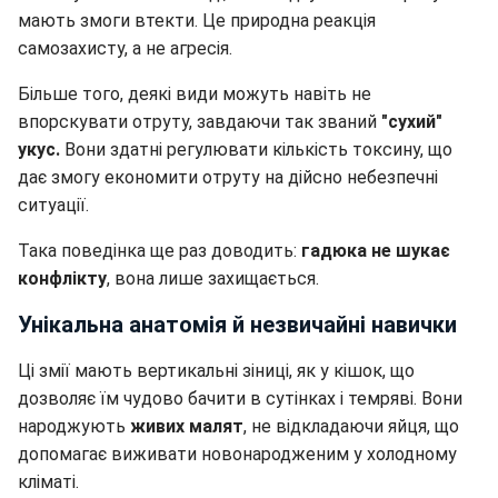
мають змоги втекти. Це природна реакція
самозахисту, а не агресія.
Більше того, деякі види можуть навіть не
впорскувати отруту, завдаючи так званий
"сухий"
укус.
Вони здатні регулювати кількість токсину, що
дає змогу економити отруту на дійсно небезпечні
ситуації.
Така поведінка ще раз доводить:
гадюка не шукає
конфлікту
, вона лише захищається.
Унікальна анатомія й незвичайні навички
Ці змії мають вертикальні зіниці, як у кішок, що
дозволяє їм чудово бачити в сутінках і темряві. Вони
народжують
живих малят
, не відкладаючи яйця, що
допомагає виживати новонародженим у холодному
кліматі.