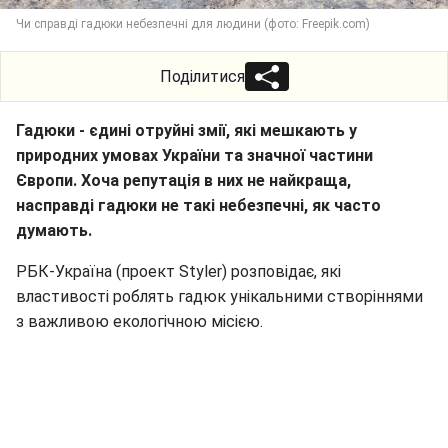
Чи справді гадюки небезпечні для людини (фото: Freepik.com)
Поділитися
Гадюки - єдині отруйні змії, які мешкають у
природних умовах України та значної частини
Європи. Хоча репутація в них не найкраща,
насправді гадюки не такі небезпечні, як часто
думають.
РБК-Україна (проект Styler) розповідає, які
властивості роблять гадюк унікальними створіннями
з важливою екологічною місією.