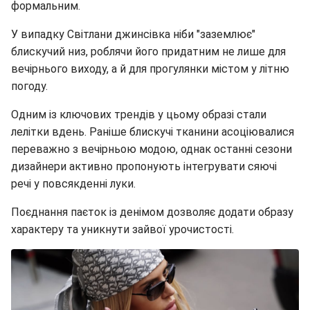
формальним.
У випадку Світлани джинсівка ніби "заземлює"
блискучий низ, роблячи його придатним не лише для
вечірнього виходу, а й для прогулянки містом у літню
погоду.
Одним із ключових трендів у цьому образі стали
лелітки вдень. Раніше блискучі тканини асоціювалися
переважно з вечірньою модою, однак останні сезони
дизайнери активно пропонують інтегрувати сяючі
речі у повсякденні луки.
Поєднання паєток із денімом дозволяє додати образу
характеру та уникнути зайвої урочистості.