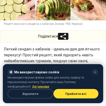
Рецепт смачного сендвіча з кабачків (колаж: РБК-Україна)
Поділитися
Легкий сендвіч з кабачків - ідеальна ідея для літнього
перекусу! Простий рецепт, який підкорить навіть
найвибагливіших гурманів, поєднує свіжі овочі,
ароматні спеції та хрустку скоринку.
🍪
Ми використовуємо cookie
✕
Про це повідомляє РБК-Україна (проект Styler) з
Ми використовуємо файли cookie для аналізу трафіку та
посиланням на
Telegram
-канал дієтолога Тетяни
персоналізації контенту. Прочитайте нашу Політику
конфіденційності.
Детальніше
Лакусти.
Відхилити
Прийняти всі