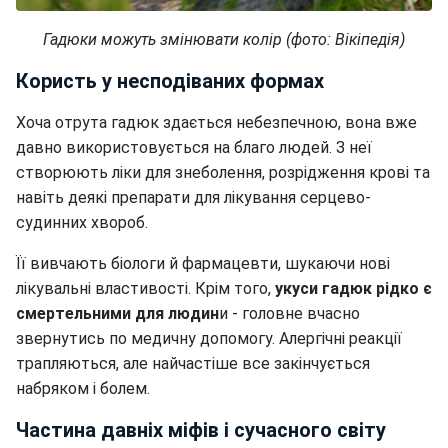
Гадюки можуть змінювати колір (фото: Вікіпедія)
Користь у несподіваних формах
Хоча отрута гадюк здається небезпечною, вона вже
давно використовується на благо людей. З неї
створюють ліки для знеболення, розрідження крові та
навіть деякі препарати для лікування серцево-
судинних хвороб.
Її вивчають біологи й фармацевти, шукаючи нові
лікувальні властивості. Крім того,
укуси гадюк рідко є
смертельними для людин
и - головне вчасно
звернутись по медичну допомогу. Алергічні реакції
трапляються, але найчастіше все закінчується
набряком і болем.
Частина давніх міфів і сучасного світу