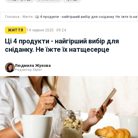
Головна
›
Життя
›
Ці 4 продукти - найгірший вибір для сніданку. Не їжте їх 
ЖИТТЯ
14 червня 2025 · 09:24
Ці 4 продукти - найгірший вибір для
сніданку. Не їжте їх натщесерце
Людмила Жукова
Редактор Styler