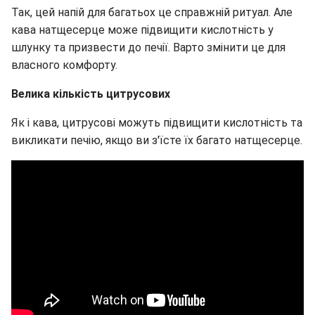
Так, цей напій для багатьох це справжній ритуал. Але
кава натщесерце може підвищити кислотність у
шлунку та призвести до печії. Варто змінити це для
власного комфорту.
Велика кількість цитрусових
Як і кава, цитрусові можуть підвищити кислотність та
викликати печію, якщо ви з'їсте їх багато натщесерце.