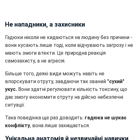
Не нападники, а захисники
Гадюки ніколи не кидаються на людину без причини -
вони кусають лише тоді, коли відчувають загрозу і не
мають змоги втекти. Це природна реакція
самозахисту, а не агресія.
Більше того, деякі види можуть навіть не
впорскувати отруту, завдаючи так званий
"сухий"
укус.
Вони здатні регулювати кількість токсину, що
дає змогу економити отруту на дійсно небезпечні
ситуації.
Така поведінка ще раз доводить:
гадюка не шукає
конфлікту
, вона лише захищається.
Унікальна анатомія й незвичайні навички