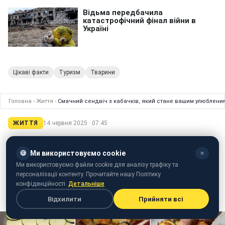
Цікаві факти
Туризм
Тварини
Головна
›
Життя
›
Смачний сендвіч з кабачків, який стане вашим улюбленим
ЖИТТЯ
14 червня 2025 · 07:45
Смачний сендвіч з кабачків, який стане
вашим улюбленим: готується дуже
🍪
Ми використовуємо cookie
✕
Ми використовуємо файли cookie для аналізу трафіку та
легко
персоналізації контенту. Прочитайте нашу Політику
конфіденційності.
Детальніше
Тетяна Самарук
Відхилити
Прийняти всі
редактор стрічки новин