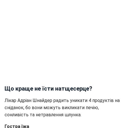
Що краще не їсти натщесерце?
Лікар Адріан Шнайдер радить уникати 4 продуктів на
сніданок, бо вони можуть викликати печію,
сонливість та нетравлення шлунка.
Гостра їжа