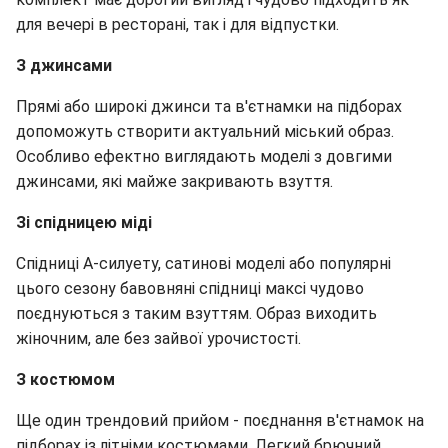
для вечері в ресторані, так і для відпустки.
З джинсами
Прямі або широкі джинси та в'єтнамки на підборах
допоможуть створити актуальний міський образ.
Особливо ефектно виглядають моделі з довгими
джинсами, які майже закривають взуття.
Зі спідницею міді
Спідниці А-силуету, сатинові моделі або популярні
цього сезону бавовняні спідниці максі чудово
поєднуються з таким взуттям. Образ виходить
жіночним, але без зайвої урочистості.
З костюмом
Ще один трендовий прийом - поєднання в'єтнамок на
підборах із літніми костюмами. Легкий брючний