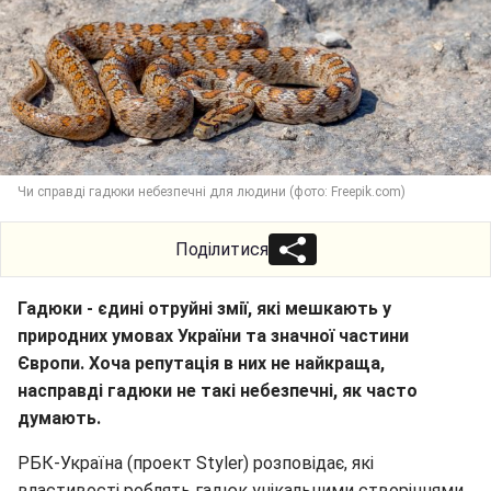
Чи справді гадюки небезпечні для людини (фото: Freepik.com)
Поділитися
Гадюки - єдині отруйні змії, які мешкають у
природних умовах України та значної частини
Європи. Хоча репутація в них не найкраща,
насправді гадюки не такі небезпечні, як часто
думають.
РБК-Україна (проект Styler) розповідає, які
властивості роблять гадюк унікальними створіннями