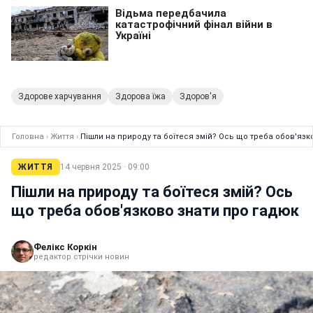
Здорове харчування
Здорова їжа
Здоров'я
Головна
›
Життя
›
Пішли на природу та боїтеся змій? Ось що треба обов'язк
ЖИТТЯ
14 червня 2025 · 09:00
Пішли на природу та боїтеся змій? Ось
що треба обов'язково знати про гадюк
Фелікс Коркін
редактор стрічки новин