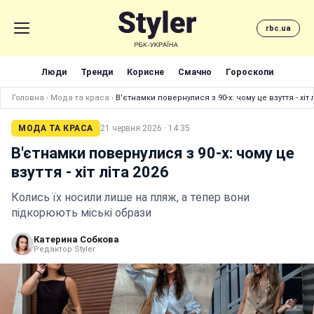
rbc.ua
Люди
Тренди
Корисне
Смачно
Гороскопи
Головна
›
Мода та краса
›
В'єтнамки повернулися з 90-х: чому це взуття - хіт 
МОДА ТА КРАСА
21 червня 2026 · 14:35
В'єтнамки повернулися з 90-х: чому це
взуття - хіт літа 2026
Колись їх носили лише на пляж, а тепер вони
підкорюють міські образи
Катерина Собкова
Редактор Styler