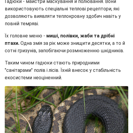
Гадюки - майстри маскування й полювання. Вони
використовують спеціальні теплові рецептори, які
дозволяють виявляти теплокровну здобич навіть у
повній темряві.
Їх головне меню -
миші, полівки, жаби та дрібні
птахи.
Одна змія за рік може знищити десятки, а то й
сотні гризунів, запобігаючи розмноженню шкідників.
Таким чином гадюки стають природними
"санітарами" полів і лісів. Їхній внесок у стабільність
екосистеми неоціненний.