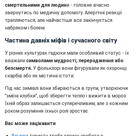
смертельними для людин
и - головне вчасно
звернутись по медичну допомогу. Алергічні реакції
трапляються, але найчастіше все закінчується
набряком і болем.
Частина давніх міфів і сучасного світу
У різних культурах гадюки мали особливий статус - їх
вважали
символами мудрості, переродження або
безсмертя.
У фольклорі вони фігурували як охоронці
скарбів або як містичні істоти.
Під час зимівлі вони збираються в групи, утворюючи
"зміїні клубки", щоб зберегти тепло і вижити в мороз.
Їхній образ залишається суперечливим, але з кожним
роком розуміння їхньої ролі зростає.
Вас може зацікавити
Які речі
туристу треба одразу зробити в