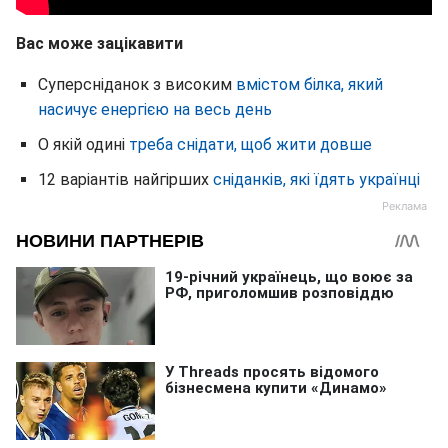
Вас може зацікавити
Суперсніданок з високим
вмістом білка, який
насичує енергією на весь день
О якій одині
треба снідати, щоб жити довше
12 варіантів найгірших
сніданків, які їдять українці