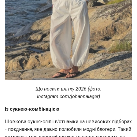
Що носити влітку 2026 (фото:
instagram.com/johannalager)
Із сукнею-комбінацією
Шовкова сукня-сліп і в'єтнамки на невисоких підборах
- поєднання, яке давно полюбили модні блогери. Такий
комплект має дорогий вигляд і чудово підходить як