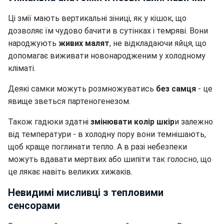
Ці змії мають вертикальні зіниці, як у кішок, що
дозволяє їм чудово бачити в сутінках і темряві. Вони
народжують
живих малят
, не відкладаючи яйця, що
допомагає виживати новонародженим у холодному
кліматі.
Деякі самки можуть розмножуватись
без самця
- це
явище зветься партеногенезом.
Також гадюки здатні
змінювати колір шкір
и залежно
від температури - в холодну пору вони темнішають,
щоб краще поглинати тепло. А в разі небезпеки
можуть вдавати мертвих або шипіти так голосно, що
це лякає навіть великих хижаків.
Невидимі мисливці з тепловими
сенсорами