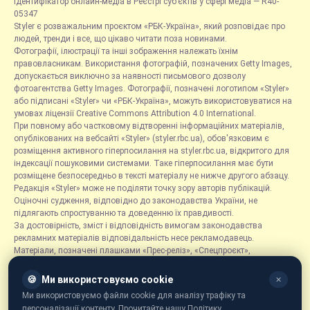
Ідентифікатор онлайн-медіа в Реєстрі суб’єктів у сфері медіа — R40-
05347
Styler є розважальним проєктом «РБК-Україна», який розповідає про
людей, тренди і все, що цікаво читати поза новинами.
Фотографії, ілюстрації та інші зображення належать їхнім
правовласникам. Використання фотографій, позначених Getty Images,
допускається виключно за наявності письмового дозволу
фотоагентства Getty Images. Фотографії, позначені логотипом «Styler»
або підписані «Styler» чи «РБК-Україна», можуть використовуватися на
умовах ліцензії Creative Commons Attribution 4.0 International.
При повному або частковому відтворенні інформаційних матеріалів,
опублікованих на вебсайті «Styler» (styler.rbc.ua), обов'язковим є
розміщення активного гіперпосилання на styler.rbc.ua, відкритого для
індексації пошуковими системами. Таке гіперпосилання має бути
розміщене безпосередньо в тексті матеріалу не нижче другого абзацу.
Редакція «Styler» може не поділяти точку зору авторів публікацій.
Оціночні судження, відповідно до законодавства України, не
підлягають спростуванню та доведенню їх правдивості.
За достовірність, зміст і відповідність вимогам законодавства
рекламних матеріалів відповідальність несе рекламодавець.
Матеріали, позначені плашками «Прес-реліз», «Спецпроєкт»,
«Партнерський матеріал», «Promo», «Благодійність» та «Резонанс»,
розміщуються на правах реклами.
🍪
Ми використовуємо cookie
✕
Рубрика «Новини компаній» є інформаційним форматом, що містить
Ми використовуємо файли cookie для аналізу трафіку та
новини, повідомлення та оголошення, пов'язані з діяльністю
персоналізації контенту. Прочитайте нашу Політику