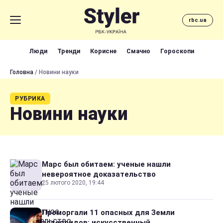
rbc.ua
Люди
Тренди
Корисне
Смачно
Гороскопи
Головна
/ Новини науки
РУБРИКА
Новини науки
Марс был обитаем: ученые нашли
невероятное доказательство
25 лютого 2020, 19:44
Проморгали 11 опасных для Земли
астероидов: искусственный