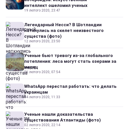
интеллект ошеломил ученых
19 лютого 2020, 23:47
Легендарный Несси? В Шотландии
наткнулись на скелет неизвестного
существа (фото)
12 лютого 2020, 23:50
Ученые бьют тревогу из-за глобального
потепления: леса могут стать озерами за
месяц
06 лютого 2020, 07:54
WhatsApp перестал работать: что делать
украинцам
04 лютого 2020, 11:33
Ученые нашли доказательства
существования Атлантиды (фото)
02 лютого 2020, 22:14