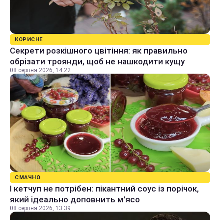
КОРИСНЕ
Секрети розкішного цвітіння: як правильно
обрізати троянди, щоб не нашкодити кущу
08 серпня 2026, 14:22
СМАЧНО
І кетчуп не потрібен: пікантний соус із порічок,
який ідеально доповнить м'ясо
08 серпня 2026, 13:39