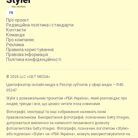
FB
Про проєкт
Редакційна політика і стандарти
Контакти
Команда
Про компанію
Реклама
Правила користування
Правова інформація
Політика конфіденційності
© 2026 LLC «UBT MEDIA»
Ідентифікатор онлайн-медіа в Реєстрі суб’єктів у сфері медіа — R40-
05347
Styler є розважальним проєктом «РБК-Україна», який розповідає про
людей, тренди і все, що цікаво читати поза новинами.
Фотографії, ілюстрації та інші зображення належать їхнім
правовласникам. Використання фотографій, позначених Getty Images,
допускається виключно за наявності письмового дозволу
фотоагентства Getty Images. Фотографії, позначені логотипом «Styler»
або підписані «Styler» чи «РБК-Україна», можуть використовуватися на