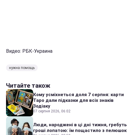
Видео: РБК-Украина
нужна помощь
Читайте також
Кому усміхнеться доля 7 серпня: карти
Таро дали підказки для всіх знаків
Зодіаку
07 серпня 2026, 06:02
Люди, народжені в ці дні тижня, гребуть
гроші лопатою: їм пощастило з пелюшок