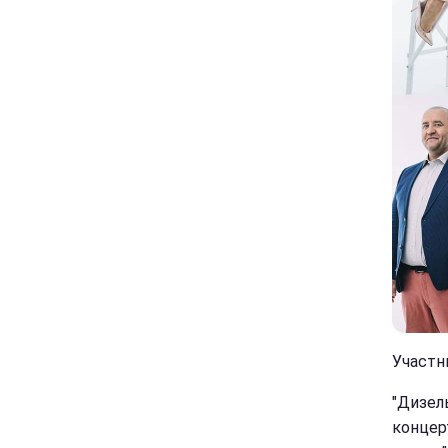
Участни
"Дизел
концер