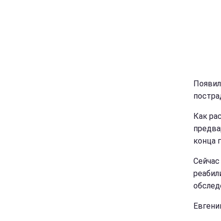
Появил
постра
Как ра
предва
конца г
Сейчас
реабил
обслед
Евгени