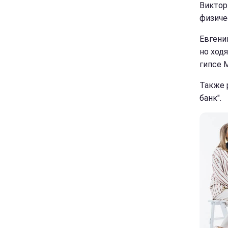
Виктор
физиче
Евгени
но ход
гипсе 
Также 
банк".