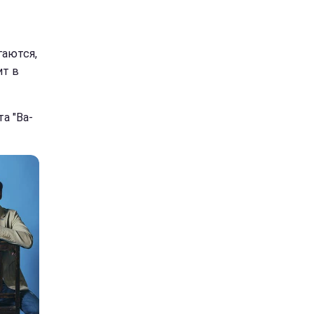
гаются,
ит в
а "Ва-