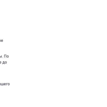
ые
ы. По
е до
йшего