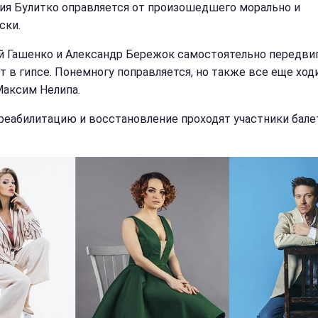
ия Булитко оправляется от произошедшего морально и
ски.
й Гашенко и Александр Бережок самостоятельно передви
ят в гипсе. Понемногу поправляется, но также все еще ход
Максим Нелипа.
реабилитацию и восстановление проходят участники балет