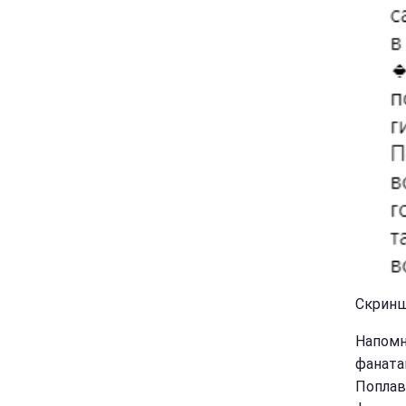
Скриншо
Напомн
фаната
Поплав