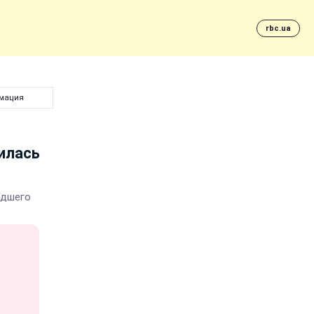
rbc.ua
рмация
илась
едшего