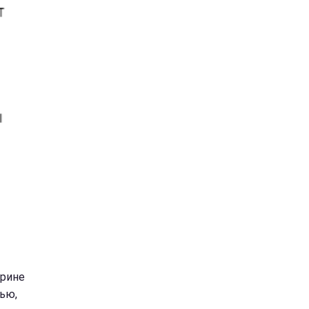
арине
ью,