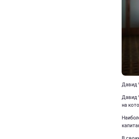
Давид Ч
Давид 
на кот
Наибол
капитан
В свои