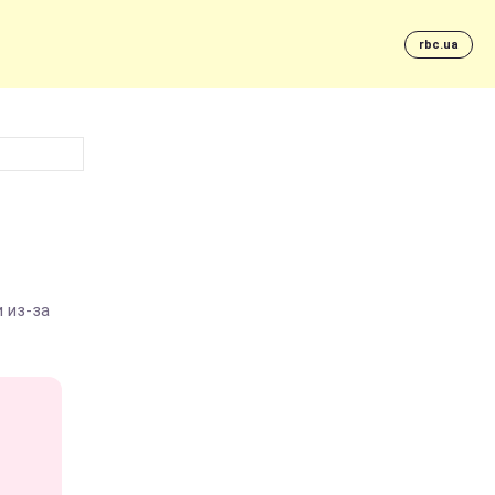
rbc.ua
 из-за