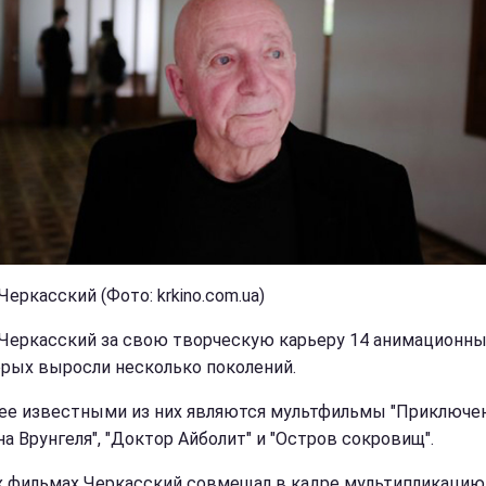
еркасский (Фото: krkino.com.ua)
Черкасский за свою творческую карьеру 14 анимационных
орых выросли несколько поколений.
ее известными из них являются мультфильмы "Приключе
а Врунгеля", "Доктор Айболит" и "Остров сокровищ".
х фильмах Черкасский совмещал в кадре мультипликацию