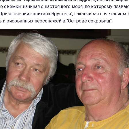
е съёмки: начиная с настоящего моря, по которому плава
"Приключений капитана Врунгеля", заканчивая сочетанием
в и рисованных персонажей в "Острове сокровищ".