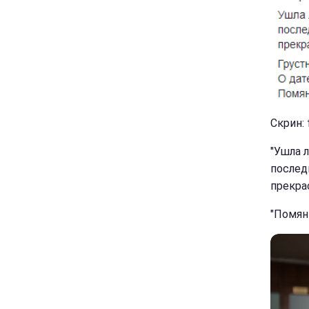
Скрин:
"Ушла 
послед
прекрас
"Помяни