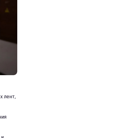
 лент,
ния
 и