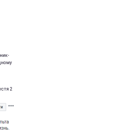
ник-
дному
устя 2