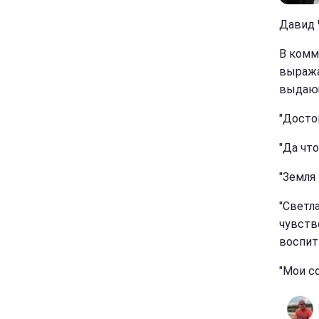
Давид Ч
В комм
выража
выдающ
"Достой
"Да что
"Земля
"Светл
чувств
воспиты
"Мои со