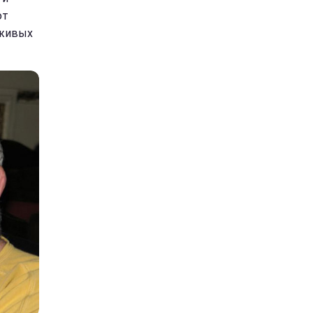
ют
 живых