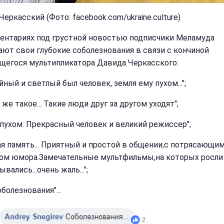
еркасский (Фото: facebook.com/ukraine.culture)
ентариях под грустной новостью подписчики Меламуда
ют свои глубокие соболезнования в связи с кончиной
егося мультипликатора Давида Черкасского:
ный и светлый был человек, земля ему пухом...";
 же такое... Такие люди друг за другом уходят";
 пухом. Прекрасный человек и великий режиссер";
ая память... Приятный и простой в общении,с потрясающи
ом юмора.Замечательные мультфильмы,на которых росли
вались...очень жаль...";
болезнования"...