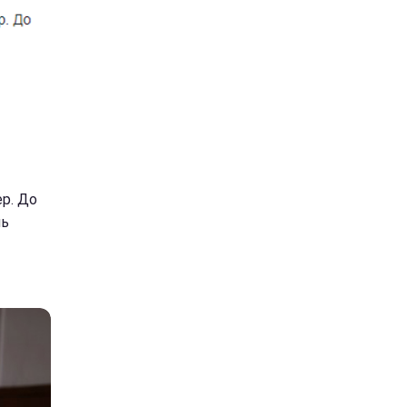
ер. До
нь