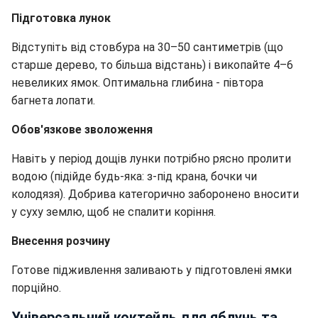
Підготовка лунок
Відступіть від стовбура на 30–50 сантиметрів (що
старше дерево, то більша відстань) і викопайте 4–6
невеликих ямок. Оптимальна глибина - півтора
багнета лопати.
Обов'язкове зволоження
Навіть у період дощів лунки потрібно рясно пролити
водою (підійде будь-яка: з-під крана, бочки чи
колодязя). Добрива категорично заборонено вносити
у суху землю, щоб не спалити коріння.
Внесення розчину
Готове підживлення заливають у підготовлені ямки
порційно.
Універсальний коктейль для яблунь та