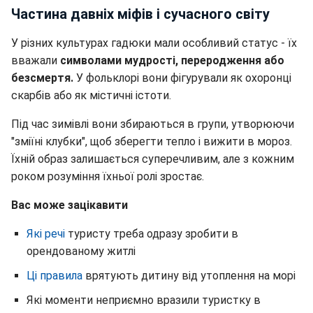
Частина давніх міфів і сучасного світу
У різних культурах гадюки мали особливий статус - їх
вважали
символами мудрості, переродження або
безсмертя.
У фольклорі вони фігурували як охоронці
скарбів або як містичні істоти.
Під час зимівлі вони збираються в групи, утворюючи
"зміїні клубки", щоб зберегти тепло і вижити в мороз.
Їхній образ залишається суперечливим, але з кожним
роком розуміння їхньої ролі зростає.
Вас може зацікавити
Які речі
туристу треба одразу зробити в
орендованому житлі
Ці правила
врятують дитину від утоплення на морі
Які моменти неприємно вразили туристку в