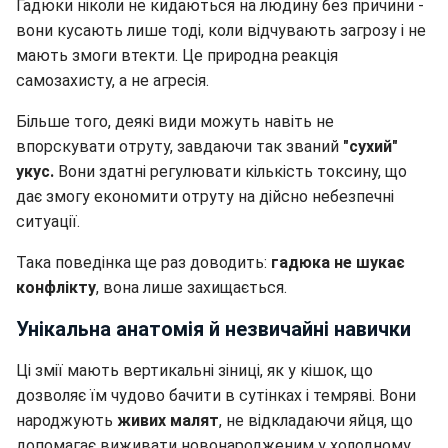
Гадюки ніколи не кидаються на людину без причини -
вони кусають лише тоді, коли відчувають загрозу і не
мають змоги втекти. Це природна реакція
самозахисту, а не агресія.
Більше того, деякі види можуть навіть не
впорскувати отруту, завдаючи так званий
"сухий"
укус.
Вони здатні регулювати кількість токсину, що
дає змогу економити отруту на дійсно небезпечні
ситуації.
Така поведінка ще раз доводить:
гадюка не шукає
конфлікту
, вона лише захищається.
Унікальна анатомія й незвичайні навички
Ці змії мають вертикальні зіниці, як у кішок, що
дозволяє їм чудово бачити в сутінках і темряві. Вони
народжують
живих малят
, не відкладаючи яйця, що
допомагає виживати новонародженим у холодному