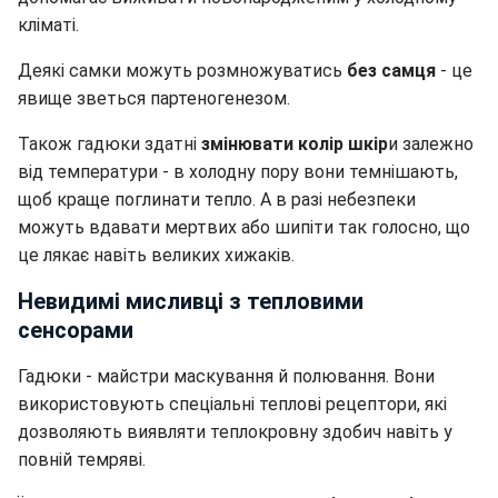
кліматі.
Деякі самки можуть розмножуватись
без самця
- це
явище зветься партеногенезом.
Також гадюки здатні
змінювати колір шкір
и залежно
від температури - в холодну пору вони темнішають,
щоб краще поглинати тепло. А в разі небезпеки
можуть вдавати мертвих або шипіти так голосно, що
це лякає навіть великих хижаків.
Невидимі мисливці з тепловими
сенсорами
Гадюки - майстри маскування й полювання. Вони
використовують спеціальні теплові рецептори, які
дозволяють виявляти теплокровну здобич навіть у
повній темряві.