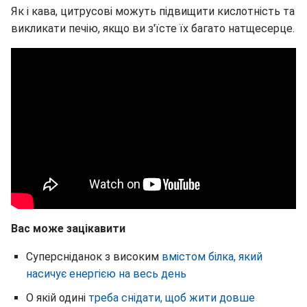
Як і кава, цитрусові можуть підвищити кислотність та
викликати печію, якщо ви з'їсте їх багато натщесерце.
Вас може зацікавити
Суперсніданок з високим
вмістом білка, який
насичує енергією на весь день
О якій одині
треба снідати, щоб жити довше