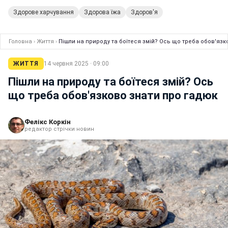
Здорове харчування
Здорова їжа
Здоров'я
Головна
›
Життя
›
Пішли на природу та боїтеся змій? Ось що треба обов'язк
ЖИТТЯ
14 червня 2025 · 09:00
Пішли на природу та боїтеся змій? Ось
що треба обов'язково знати про гадюк
Фелікс Коркін
редактор стрічки новин