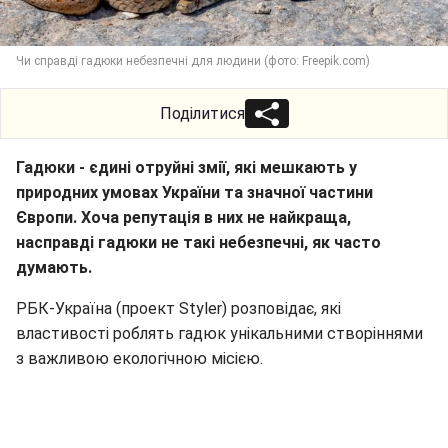
Чи справді гадюки небезпечні для людини (фото: Freepik.com)
Поділитися
Гадюки - єдині отруйні змії, які мешкають у
природних умовах України та значної частини
Європи. Хоча репутація в них не найкраща,
насправді гадюки не такі небезпечні, як часто
думають.
РБК-Україна (проект Styler) розповідає, які
властивості роблять гадюк унікальними створіннями
з важливою екологічною місією.