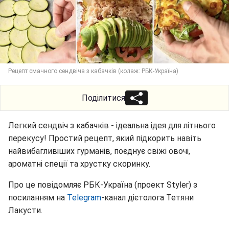
Рецепт смачного сендвіча з кабачків (колаж: РБК-Україна)
Поділитися
Легкий сендвіч з кабачків - ідеальна ідея для літнього
перекусу! Простий рецепт, який підкорить навіть
найвибагливіших гурманів, поєднує свіжі овочі,
ароматні спеції та хрустку скоринку.
Про це повідомляє РБК-Україна (проект Styler) з
посиланням на
Telegram
-канал дієтолога Тетяни
Лакусти.