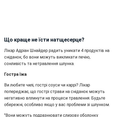
Що краще не їсти натщесерце?
Лікар Адріан Шнайдер радить уникати 4 продуктів на
сніданок, бо вони можуть викликати печію,
сонливість та нетравлення шлунка.
Гостра їжа
Ви любите чилі, гострі соуси чи каррі? Лікар
попереджає, що гострі страви на сніданок можуть
негативно вплинути на процеси травлення. Будьте
обережні, особливо якщо у вас проблеми зі шлунком.
"Вони можуть подразнювати слизову оболонку