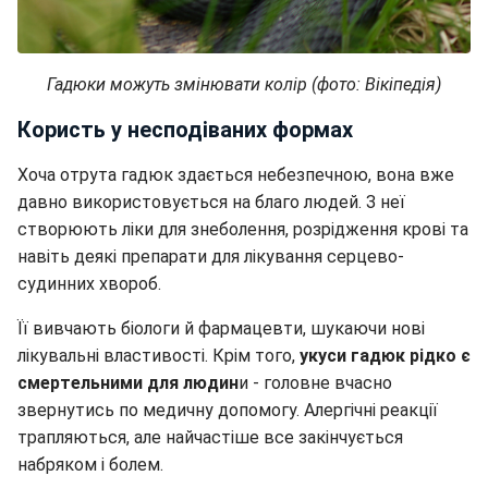
Гадюки можуть змінювати колір (фото: Вікіпедія)
Користь у несподіваних формах
Хоча отрута гадюк здається небезпечною, вона вже
давно використовується на благо людей. З неї
створюють ліки для знеболення, розрідження крові та
навіть деякі препарати для лікування серцево-
судинних хвороб.
Її вивчають біологи й фармацевти, шукаючи нові
лікувальні властивості. Крім того,
укуси гадюк рідко є
смертельними для людин
и - головне вчасно
звернутись по медичну допомогу. Алергічні реакції
трапляються, але найчастіше все закінчується
набряком і болем.