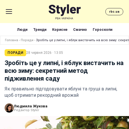
rbc.ua
Люди
Тренди
Корисне
Смачно
Гороскопи
Головна
›
Поради
›
Зробіть це у липні, і яблук вистачить на всю зиму: сек
ПОРАДИ
28 червня 2026 · 13:05
Зробіть це у липні, і яблук вистачить на
всю зиму: секретний метод
підживлення саду
Як правильно підгодовувати яблуні та груші в липні,
щоб отримати рекордний врожай
Людмила Жукова
Редактор Styler