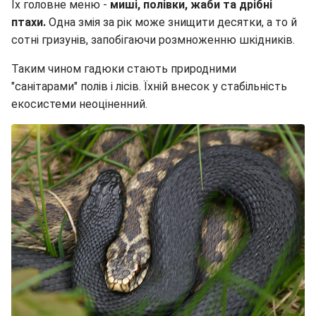
Їх головне меню -
миші, полівки, жаби та дрібні
птахи.
Одна змія за рік може знищити десятки, а то й
сотні гризунів, запобігаючи розмноженню шкідників.
Таким чином гадюки стають природними
"санітарами" полів і лісів. Їхній внесок у стабільність
екосистеми неоціненний.