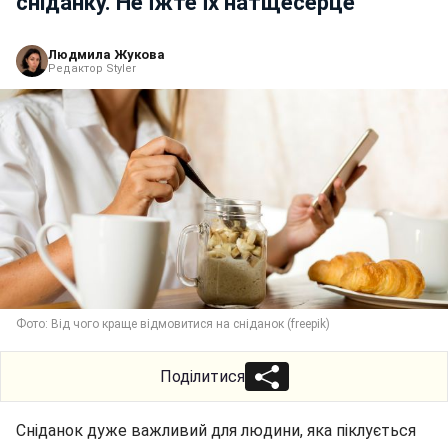
сніданку. Не їжте їх натщесерце
Людмила Жукова
Редактор Styler
Фото: Від чого краще відмовитися на сніданок (freepik)
Поділитися
Сніданок дуже важливий для людини, яка піклується