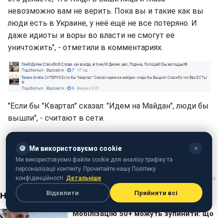
невозможно вам не верить. Пока вы и такие как вы
люди есть в Украине, у неё ещё не все потеряно. И
даже идиоты и воры во власти не смогут ее
уничтожить", - отметили в комментариях.
"Если бы "Квартал" сказал: "Идем на Майдан", люди бы
вышли", - считают в сети.
Ранее
Зеленский "пожаловался" на украинских
🍪
Ми використовуємо cookie
✕
политиков
.
Ми використовуємо файли cookie для аналізу трафіку та
персоналізації контенту. Прочитайте нашу Політику
конфіденційності.
Детальніше
Відхилити
Прийняти всі