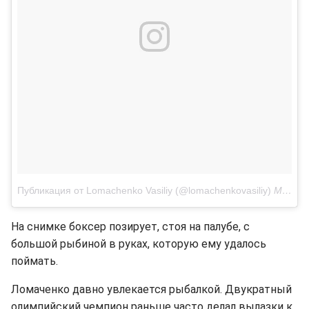
Публикация от Lomachenko Vasiliy (@lomachenkovasiliy)
Мар 27 2017 в 2:03 PDT
На снимке боксер позирует, стоя на палубе, с
большой рыбиной в руках, которую ему удалось
поймать.
Ломаченко давно увлекается рыбалкой. Двукратный
олимпийский чемпион раньше часто делал вылазки к