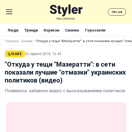
rbc.ua
Люди
Тренди
Корисне
Смачно
Гороскопи
Головна
›
Цікаве
›
"Откуда у тещи "Мазератти": в сети показали лучшие "отм
ЦІКАВЕ
02 серпня 2018, 16:43
"Откуда у тещи "Мазератти": в сети
показали лучшие "отмазки" украинских
политиков (видео)
Появилось забавное видео с высказываниями политиков