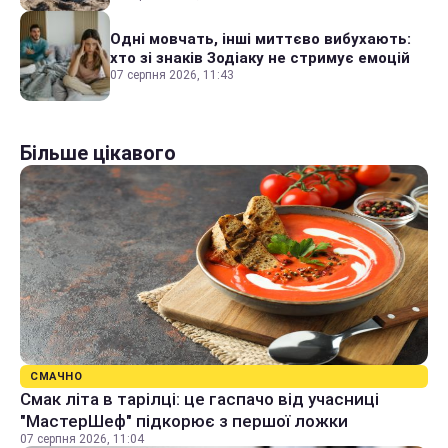
Одні мовчать, інші миттєво вибухають:
хто зі знаків Зодіаку не стримує емоцій
07 серпня 2026, 11:43
Більше цікавого
СМАЧНО
Смак літа в тарілці: це гаспачо від учасниці
"МастерШеф" підкорює з першої ложки
07 серпня 2026, 11:04