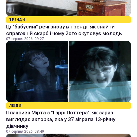
ТРЕНДИ
Ці "бабусині" речі знову в тренді: як знайти
справжній скарб і чому його скуповує молодь
07 серпня 2026, 09:27
ЛЮДИ
Плаксива Мірта з "Гаррі Поттера": як зараз
виглядає акторка, яка у 37 зіграла 13-річну
дівчинку
07 серпня 2026, 08:49