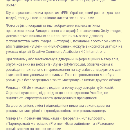
05347
Styler є розважальним проєктом «РБК-Україна», який розповідає про
людей, тренди і все, що цікаво читати поза новинами.
Фотографії, ілюстрації та інші зображення належать їхнім
правовласникам. Використання фотографій, позначених Getty Images,
допускається виключно за наявності письмового дозволу
фотоагентства Getty Images. Фотографії, позначені логотипом «Styler»
або підписані «Styler» чи «РБК-Україна», можуть використовуватися на
умовах ліцензії Creative Commons Attribution 4.0 International.
При повному або частковому відтворенні інформаційних матеріалів,
опублікованих на вебсайті «Styler» (styler.rbc.ua), обов'язковим є
розміщення активного гіперпосилання на styler.rbc.ua, відкритого для
індексації пошуковими системами. Таке гіперпосилання має бути
розміщене безпосередньо в тексті матеріалу не нижче другого абзацу.
Редакція «Styler» може не поділяти точку зору авторів публікацій.
Оціночні судження, відповідно до законодавства України, не
підлягають спростуванню та доведенню їх правдивості.
За достовірність, зміст і відповідність вимогам законодавства
рекламних матеріалів відповідальність несе рекламодавець.
Матеріали, позначені плашками «Прес-реліз», «Спецпроєкт»,
«Партнерський матеріал», «Promo», «Благодійність» та «Резонанс»,
розміщуються на правах реклами.