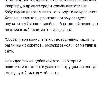
"Про тещу на "Мазерати", бизнес жены или мамину
квартиру, о друзьях среди криминалитета или
бабушку на дорогом авто - они врут и не краснеют.
Хотя некоторые и краснеют - этому следует
поучиться у Ляшко - вообще образцовый персонаж
по отмазкам", - считают журналисты.
"Собрали топ прикольных ответов чиновников из
различных сюжетов. Наслаждаемся", - отметили в
сети.
На видео также добавили, что некоторым
политикам отговорки удаются с трудом, но всегда
есть другой выход – убежать.