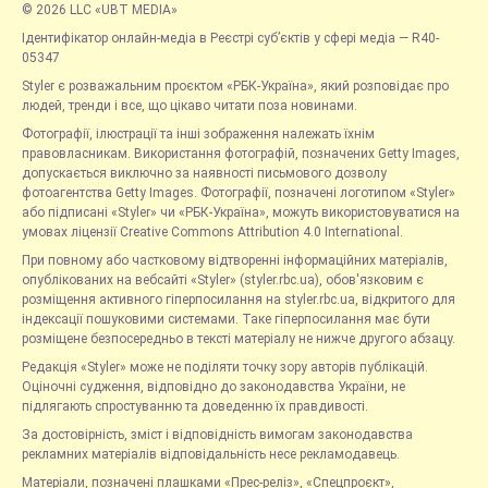
© 2026 LLC «UBT MEDIA»
Ідентифікатор онлайн-медіа в Реєстрі суб’єктів у сфері медіа — R40-
05347
Styler є розважальним проєктом «РБК-Україна», який розповідає про
людей, тренди і все, що цікаво читати поза новинами.
Фотографії, ілюстрації та інші зображення належать їхнім
правовласникам. Використання фотографій, позначених Getty Images,
допускається виключно за наявності письмового дозволу
фотоагентства Getty Images. Фотографії, позначені логотипом «Styler»
або підписані «Styler» чи «РБК-Україна», можуть використовуватися на
умовах ліцензії Creative Commons Attribution 4.0 International.
При повному або частковому відтворенні інформаційних матеріалів,
опублікованих на вебсайті «Styler» (styler.rbc.ua), обов'язковим є
розміщення активного гіперпосилання на styler.rbc.ua, відкритого для
індексації пошуковими системами. Таке гіперпосилання має бути
розміщене безпосередньо в тексті матеріалу не нижче другого абзацу.
Редакція «Styler» може не поділяти точку зору авторів публікацій.
Оціночні судження, відповідно до законодавства України, не
підлягають спростуванню та доведенню їх правдивості.
За достовірність, зміст і відповідність вимогам законодавства
рекламних матеріалів відповідальність несе рекламодавець.
Матеріали, позначені плашками «Прес-реліз», «Спецпроєкт»,