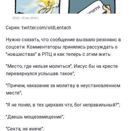
Скрин: twitter.com/oldLentach
Нужно сказать, что сообщение вызвало резонанс в
соцсети. Комментаторы принялись рассуждать о
"новшествах" в РПЦ и как теперь с этим жить:
"Место, где нельзя молиться", Иисус бы на кресте
перевернулся услышав такое";
"Причем, наказание за молитву в неустановленном
месте";
"Я не понял, в тех церквях что, бог неправильный?";
"Даешь мощезамещение";
"Секта, не иначе";