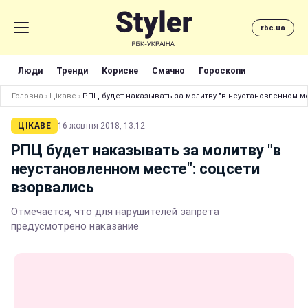
rbc.ua
Люди
Тренди
Корисне
Смачно
Гороскопи
Головна
›
Цікаве
›
РПЦ будет наказывать за молитву "в неустановленном м
ЦІКАВЕ
16 жовтня 2018, 13:12
РПЦ будет наказывать за молитву "в
неустановленном месте": соцсети
взорвались
Отмечается, что для нарушителей запрета
предусмотрено наказание