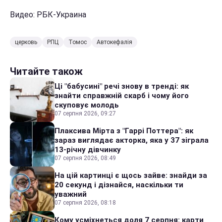
Видео: РБК-Украина
церковь
РПЦ
Томос
Автокефалія
Читайте також
Ці "бабусині" речі знову в тренді: як
знайти справжній скарб і чому його
скуповує молодь
07 серпня 2026, 09:27
Плаксива Мірта з "Гаррі Поттера": як
зараз виглядає акторка, яка у 37 зіграла
13-річну дівчинку
07 серпня 2026, 08:49
На цій картинці є щось зайве: знайди за
20 секунд і дізнайся, наскільки ти
уважний
07 серпня 2026, 08:18
Кому усміхнеться доля 7 серпня: карти