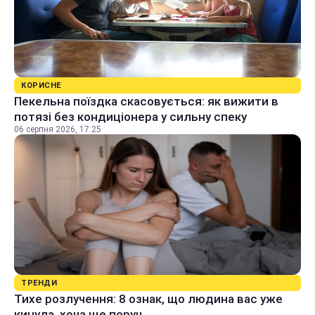
КОРИСНЕ
Пекельна поїздка скасовується: як вижити в
потязі без кондиціонера у сильну спеку
06 серпня 2026, 17:25
ТРЕНДИ
Тихе розлучення: 8 ознак, що людина вас уже
кинула, хоча ще поруч