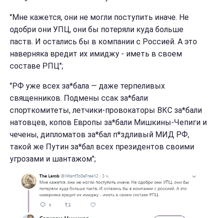
"Мне кажется, они не могли поступить иначе. Не
одобри они УПЦ, они бы потеряли куда больше
паств. И остались бы в компании с Россией. А это
наверняка вредит их имиджу - иметь в своем
составе РПЦ";
"РФ уже всех за*бала — даже терпеливых
священников. Подмены ссак за*бали
спорткомитеты, летчики-провокаторы ВКС за*бали
натовцев, копов Европы за*бали Мишкины-Чепиги и
чечены, дипломатов за*бал п*здливый МИД РФ,
такой же Путин за*бал всех президентов своими
угрозами и шантажом";