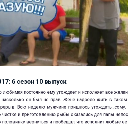
017: 6 сезон 10 выпуск
 любимая постоянно ему угождает и исполняет все желани
, насколько он был не прав. Жене надоело жить в таком 
ерерыв. Всю неделю мужчине пришлось угождать…сому.
о чистке и приготовлению рыбы оказались для папы непо
половинку вернуться и пообещал, что исполнит любые ее 