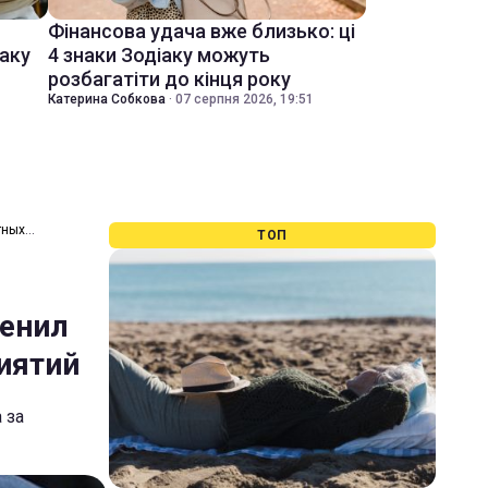
Фінансова удача вже близько: ці
іаку
4 знаки Зодіаку можуть
розбагатіти до кінця року
Катерина Собкова
·
07 серпня 2026, 19:51
тных
ТОП
менил
иятий
 за