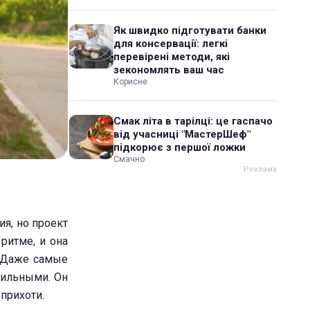
Як швидко підготувати банки
для консервації: легкі
перевірені методи, які
зекономлять ваш час
Корисне
Смак літа в тарілці: це гаспачо
від учасниці "МастерШеф"
підкорює з першої ложки
Смачно
я, но проект
ритме, и она
 Даже самые
сильными. Он
прихоти.