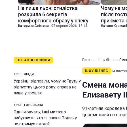
Не лише льон: стилістка
Чому не м
розкрила 6 секретів
після гост
комфортного образу у спеку
прикмета і
Катерина Собкова
·
07 серпня 2026, 13:14
Наталя Крижан
Головна
›
Шоу бізнес
›
Смен
ОСТАННІ НОВИНИ
мероприятий
14 листоп
ШОУ БІЗНЕС
12:30
ЛЮДИ
Українці відповіли, чому не їдуть у
Смена мона
відпустку цього року: справа не
Елизавету 
лише у грошах
11:43
ГОРОСКОПИ
91-летняя королева 
Одні мовчать, інші миттєво
церемонией со стор
вибухають: хто зі знаків Зодіаку
не стримує емоцій