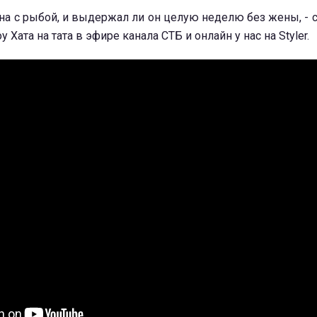
а с рыбой, и выдержал ли он целую неделю без жены, - с
 Хата на тата в эфире канала СТБ и онлайн у нас на Styler.