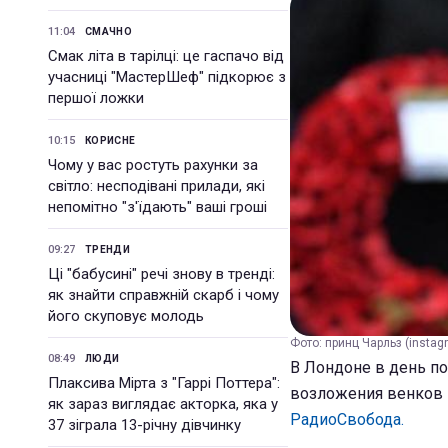
11:04
СМАЧНО
Смак літа в тарілці: це гаспачо від
учасниці "МастерШеф" підкорює з
першої ложки
10:15
КОРИСНЕ
Чому у вас ростуть рахунки за
світло: несподівані прилади, які
непомітно "з'їдають" ваші гроші
09:27
ТРЕНДИ
Ці "бабусині" речі знову в тренді:
як знайти справжній скарб і чому
його скуповує молодь
Фото: принц Чарльз (іnsta
08:49
ЛЮДИ
В Лондоне в день п
Плаксива Мірта з "Гаррі Поттера":
возложения венков 
як зараз виглядає акторка, яка у
РадиоСвобода.
37 зіграла 13-річну дівчинку