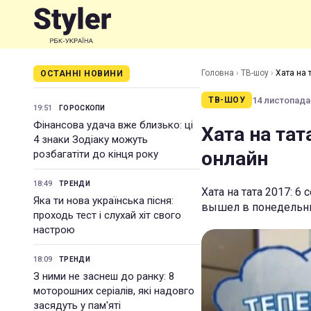
Головна
›
ТВ-шоу
›
Хата на 
ОСТАННІ НОВИНИ
14 листопада 
ТВ-ШОУ
19:51
ГОРОСКОПИ
Фінансова удача вже близько: ці
Хата на тат
4 знаки Зодіаку можуть
онлайн
розбагатіти до кінця року
18:49
ТРЕНДИ
Хата на тата 2017: 6
Яка ти нова українська пісня:
вышел в понедельник
проходь тест і слухай хіт свого
настрою
18:09
ТРЕНДИ
З ними не заснеш до ранку: 8
моторошних серіалів, які надовго
засядуть у пам'яті