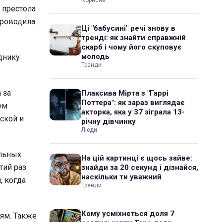
Корисне
 престола
проводила
Ці "бабусині" речі знову в
тренді: як знайти справжній
скарб і чому його скуповує
молодь
днику
Тренди
 за
Плаксива Мірта з "Гаррі
Поттера": як зараз виглядає
ем
акторка, яка у 37 зіграла 13-
ской и
річну дівчинку
Люди
альных
На цій картинці є щось зайве:
тий раз
знайди за 20 секунд і дізнайся,
наскільки ти уважний
, когда
Тренди
Кому усміхнеться доля 7
ьям. Также