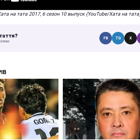
ата на тата 2017, 6 сезон 10 выпуск (YouTube/Хата на тата
таття?
FB
TG
X
узями