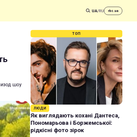
UA
/
RU
rbc.ua
ТОП
ть
эпизод шоу
ЛЮДИ
Як виглядають кохані Дантеса,
Пономарьова і Боржемської:
рідкісні фото зірок