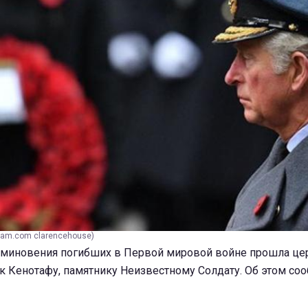
gram.com clarencehouse)
оминовения погибших в Первой мировой войне прошла ц
к Кенотафу, памятнику Неизвестному Солдату. Об этом со