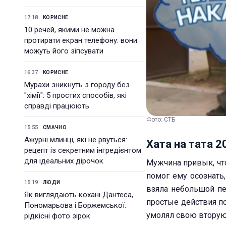
17:18
КОРИСНЕ
10 речей, якими не можна
протирати екран телефону: вони
можуть його зіпсувати
16:37
КОРИСНЕ
Мурахи зникнуть з городу без
"хімії": 5 простих способів, які
справді працюють
Фото: СТБ
15:55
СМАЧНО
Ажурні млинці, які не рвуться:
Хата на тата 2
рецепт із секретним інгредієнтом
для ідеальних дірочок
Мужчина привык, что
помог ему осознать
15:19
ЛЮДИ
взяла небольшой п
Як виглядають кохані Дантеса,
простые действия п
Пономарьова і Боржемської:
умолял свою вторую 
рідкісні фото зірок