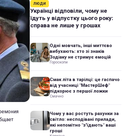
ЛЮДИ
Українці відповіли, чому не
їдуть у відпустку цього року:
справа не лише у грошах
Одні мовчать, інші миттєво
вибухають: хто зі знаків
Зодіаку не стримує емоцій
Гороскопи
Смак літа в тарілці: це гаспачо
від учасниці "МастерШеф"
підкорює з першої ложки
Смачно
еремония
Чому у вас ростуть рахунки за
общает
світло: несподівані прилади,
які непомітно "з'їдають" ваші
гроші