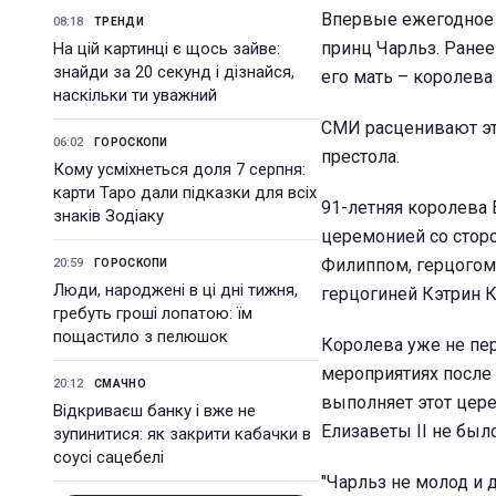
Впервые ежегодное 
08:18
ТРЕНДИ
принц Чарльз. Ране
На цій картинці є щось зайве:
знайди за 20 секунд і дізнайся,
его мать – королева 
наскільки ти уважний
СМИ расценивают эт
06:02
ГОРОСКОПИ
престола.
Кому усміхнеться доля 7 серпня:
карти Таро дали підказки для всіх
91-летняя королева 
знаків Зодіаку
церемонией со сторо
Филиппом, герцогом
20:59
ГОРОСКОПИ
Люди, народжені в ці дні тижня,
герцогиней Кэтрин 
гребуть гроші лопатою: їм
пощастило з пелюшок
Королева уже не пе
мероприятиях после 
20:12
СМАЧНО
выполняет этот цере
Відкриваєш банку і вже не
Елизаветы II не было
зупинитися: як закрити кабачки в
соусі сацебелі
"Чарльз не молод и 