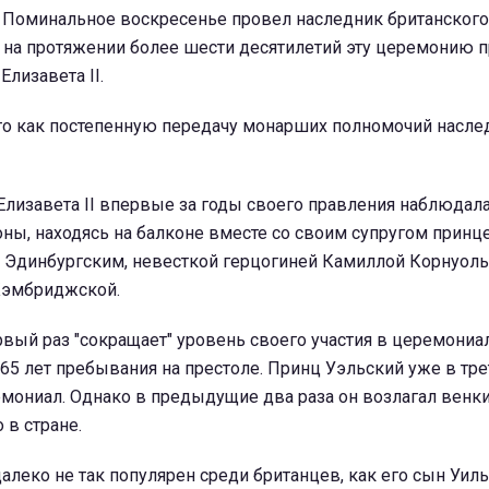
Поминальное воскресенье провел наследник британского
е на протяжении более шести десятилетий эту церемонию 
Елизавета II.
о как постепенную передачу монарших полномочий насле
Елизавета II впервые за годы своего правления наблюдала
ны, находясь на балконе вместе со своим супругом принц
 Эдинбургским, невесткой герцогиней Камиллой Корнуоль
Кэмбриджской.
рвый раз "сокращает" уровень своего участия в церемони
65 лет пребывания на престоле. Принц Уэльский уже в тре
мониал. Однако в предыдущие два раза он возлагал венки
 в стране.
далеко не так популярен среди британцев, как его сын Уил