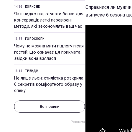
Справился ли мужчин
14:36
КОРИСНЕ
Як швидко підготувати банки для
выпуске 6 сезона шоу
консервації: легкі перевірені
методи, які зекономлять ваш час
13:55
ГОРОСКОПИ
Чому не можна мити підлогу після
гостей: що означає ця прикмета і
звідки вона взялася
13:14
ТРЕНДИ
Не лише льон: стилістка розкрила
6 секретів комфортного образу у
спеку
Всі новини