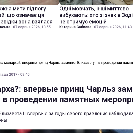
ожна мити підлогу
Одні мовчать, інші миттєво
ей: що означає ця
вибухають: хто зі знаків Зод
 звідки вона взялася
не стримує емоцій
івська
·
07 серпня 2026, 13:55
Катерина Собкова
·
07 серпня 2026, 11:43
а монарха?: впервые принц Чарльз заменил Елизавету ІІ в проведении памя
ада 2017 · 09:40
рха?: впервые принц Чарльз за
ІІ в проведении памятных меропр
Елизавета II впервые за годы своего правления наблюдала
оны