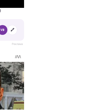
)
🔗
VB