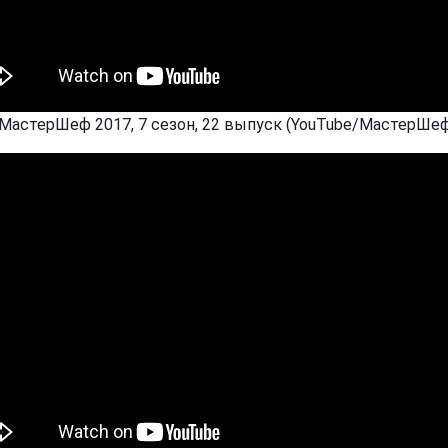
 МастерШеф 2017, 7 сезон, 22 выпуск (YouTube/МастерШе