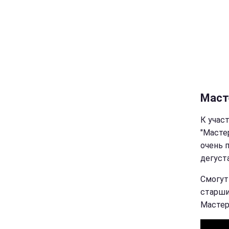
Маст
К учас
"Масте
очень 
дегуст
Смогут
старши
МастерШ