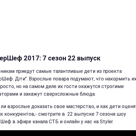
ерШеф 2017: 7 сезон 22 выпуск
тникам приедут самые талантливые дети из проекта
рШеф. Діти". Взрослые повара подумают, что накормить и
просто, но на самом деле их гости окажутся строгими
аторами и закажут сверхсложные блюда.
 ли взрослые доказать свое мастерство, и как дети оценя
х конкурентов,- смотрите в 22 выпуске 7 сезона шоу
еф в эфире канала СТБ и онлайн у нас на Styler.