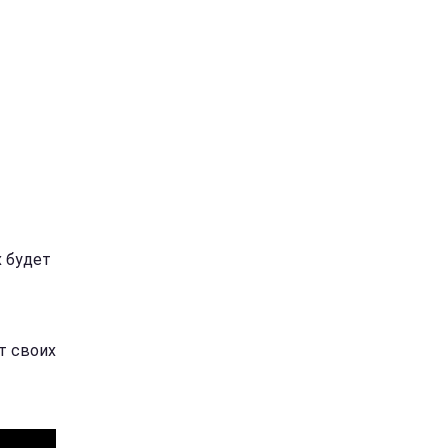
х будет
т своих