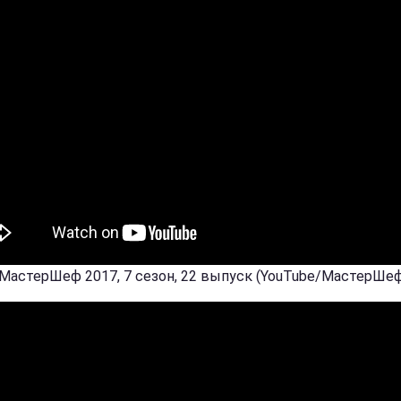
 МастерШеф 2017, 7 сезон, 22 выпуск (YouTube/МастерШе