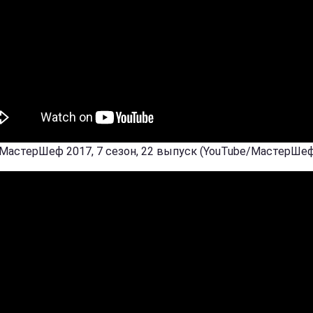
 МастерШеф 2017, 7 сезон, 22 выпуск (YouTube/МастерШе