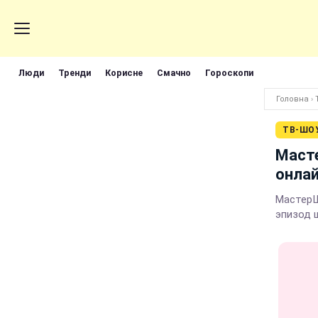
Люди
Тренди
Корисне
Смачно
Гороскопи
Головна
›
ТВ-ШО
Масте
онла
МастерШ
эпизод ш