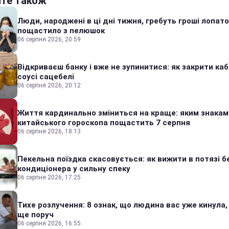
йте також
Люди, народжені в ці дні тижня, гребуть гроші лопато
пощастило з пелюшок
06 серпня 2026, 20:59
Відкриваєш банку і вже не зупинитися: як закрити каб
соусі сацебелі
06 серпня 2026, 20:12
Життя кардинально зміниться на краще: яким знакам
китайського гороскопа пощастить 7 серпня
06 серпня 2026, 18:13
Пекельна поїздка скасовується: як вижити в потязі б
кондиціонера у сильну спеку
06 серпня 2026, 17:25
Тихе розлучення: 8 ознак, що людина вас уже кинула,
ще поруч
06 серпня 2026, 16:55