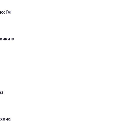
ю: їм
ачки в
ез
 хоча