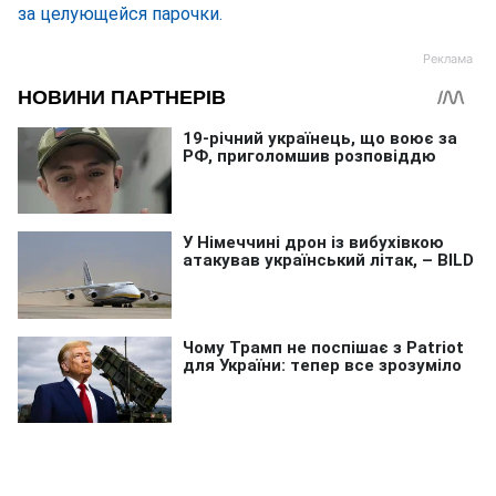
за целующейся парочки.