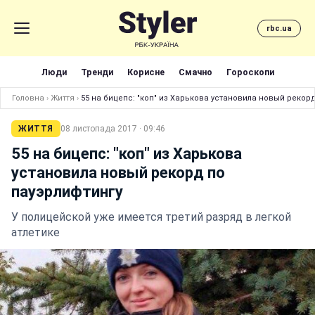
rbc.ua
Люди
Тренди
Корисне
Смачно
Гороскопи
Головна
›
Життя
›
55 на бицепс: "коп" из Харькова установила новый рекор
ЖИТТЯ
08 листопада 2017 · 09:46
55 на бицепс: "коп" из Харькова
установила новый рекорд по
пауэрлифтингу
У полицейской уже имеется третий разряд в легкой
атлетике