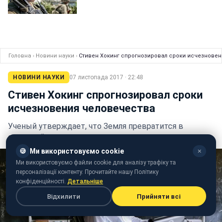
Головна
›
Новини науки
›
Стивен Хокинг спрогнозировал сроки исчезнове
НОВИНИ НАУКИ
07 листопада 2017 · 22:48
Стивен Хокинг спрогнозировал сроки
исчезновения человечества
Ученый утверждает, что Земля превратится в
огненный шар
🍪
Ми використовуємо cookie
✕
Ми використовуємо файли cookie для аналізу трафіку та
персоналізації контенту. Прочитайте нашу Політику
конфіденційності.
Детальніше
Відхилити
Прийняти всі