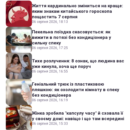
Життя кардинально зміниться на краще:
яким знакам китайського гороскопа
пощастить 7 серпня
06 серпня 2026, 18:13
Пекельна поїздка скасовується: як
вижити в потязі без кондиціонера у
сильну спеку
06 серпня 2026, 17:25
Тихе розлучення: 8 ознак, що людина вас
уже кинула, хоча ще поруч
06 серпня 2026, 16:55
Геніальний трюк із пластиковою
пляшкою: як охолодити кімнату в спеку
без кондиціонера
06 серпня 2026, 16:19
Жінка зробила "капсулу часу" й сховала її
у своєму домі: навіщо і що там всередині
06 серпня 2026, 15:33