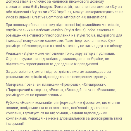
допускається виключно за наявності письмового дозволу
фотоагентства Getty Images. Фотографії, позначені логотипом «Styler»
або підписані «Styler» чи «РБК-Україна», можуть використовуватися на
умовах ліцензії Creative Commons Attribution 4.0 International.
При повному або частковому відтворенні інформаційних матеріалів,
опублікованих на вебсайті «Styler» (styler.rbc.ua), обов'язковим є
розміщення активного гіперпосилання на styler.rbc.ua, відкритого для
індексації пошуковими системами. Таке гіперпосилання має бути
розміщене безпосередньо в тексті матеріалу не нижче другого абзацу.
Редакція «Styler» може не поділяти точку зору авторів публікацій.
Оціночні судження, відповідно до законодавства України, не
підлягають спростуванню та доведенню їх правдивості.
За достовірність, зміст і відповідність вимогам законодавства
рекламних матеріалів відповідальність несе рекламодавець.
Матеріали, позначені плашками «Прес-реліз», «Спецпроєкт»,
«Партнерський матеріал», «Promo», «Благодійність» та «Резонанс»,
розміщуються на правах реклами.
Рубрика «Новини компаній» є інформаційним форматом, що містить
новини, повідомлення та оголошення, пов'язані з діяльністю
компаній, і ґрунтується на інформації, наданій відповідними
компаніями. Редакція не несе відповідальності за достовірність такої
інформації.