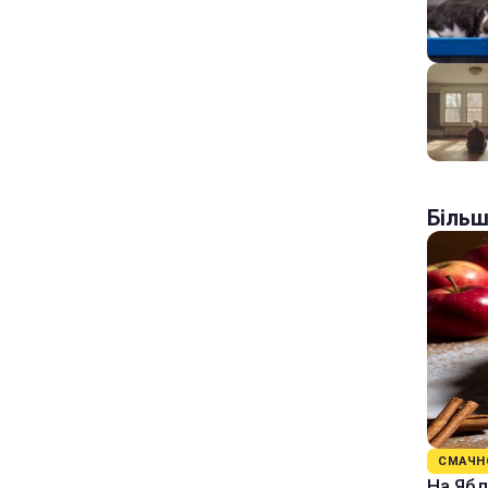
Більш
СМАЧН
На Ябл