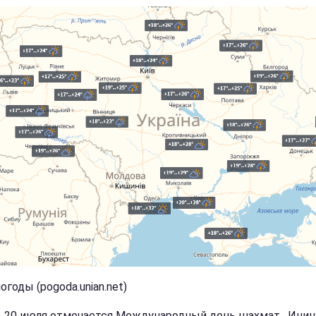
огоды (pogoda.unian.net)
, 20 июля отмечается Международный день шахмат. Ини