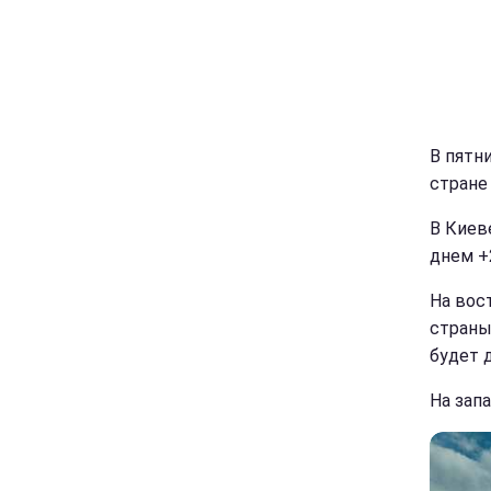
В пятни
стране
В Киев
днем +2
На вос
страны
будет 
На зап