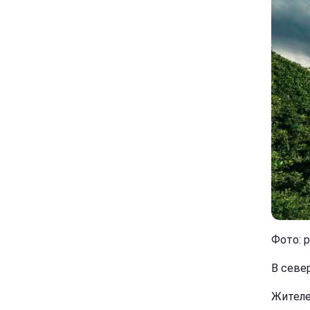
Фото: p
В севе
Жителе