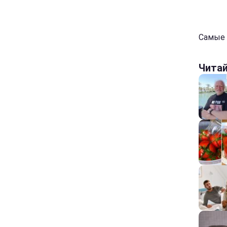
Самые 
Чита