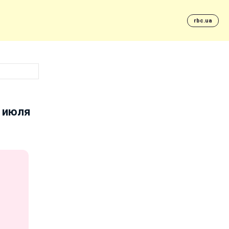
rbc.ua
0 июля