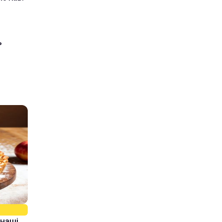
ь
 наші