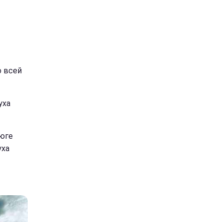
о всей
уха
 юге
уха