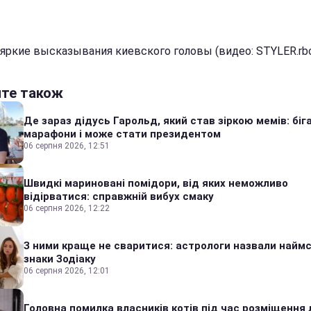
яркие высказывания киевского головы (видео: STYLER.rbc
йте також
Де зараз дідусь Гарольд, який став зіркою мемів: біг
марафони і може стати президентом
06 серпня 2026, 12:51
Швидкі мариновані помідори, від яких неможливо
відірватися: справжній вибух смаку
06 серпня 2026, 12:22
З ними краще не сваритися: астрологи назвали наймс
знаки Зодіаку
06 серпня 2026, 12:01
Головна помилка власників котів під час розміщення 