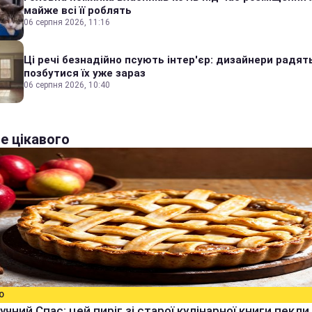
майже всі її роблять
06 серпня 2026, 11:16
Ці речі безнадійно псують інтер'єр: дизайнери радят
позбутися їх уже зараз
06 серпня 2026, 10:40
е цікавого
О
учний Спас: цей пиріг зі старої кулінарної книги пекли