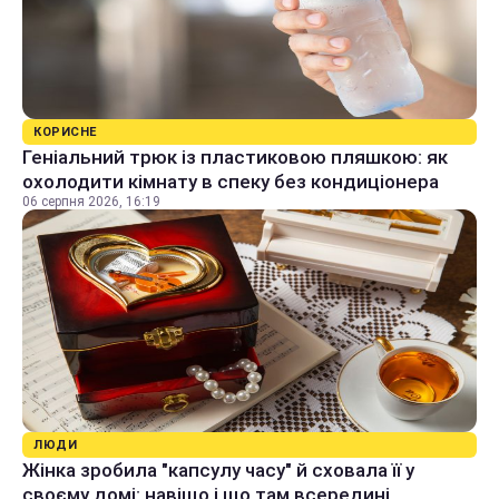
КОРИСНЕ
Геніальний трюк із пластиковою пляшкою: як
охолодити кімнату в спеку без кондиціонера
06 серпня 2026, 16:19
ЛЮДИ
Жінка зробила "капсулу часу" й сховала її у
своєму домі: навіщо і що там всередині