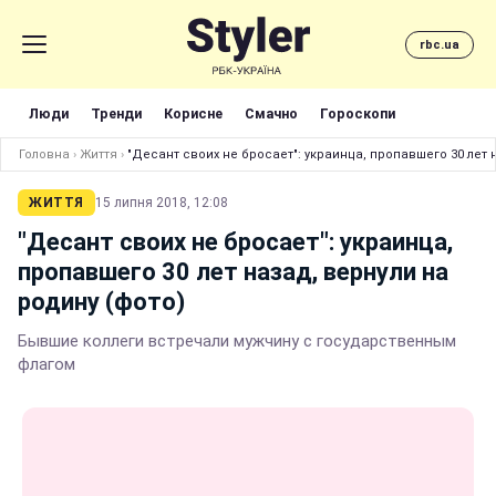
rbc.ua
Люди
Тренди
Корисне
Смачно
Гороскопи
Головна
›
Життя
›
"Десант своих не бросает": украинца, пропавшего 30 лет 
ЖИТТЯ
15 липня 2018, 12:08
"Десант своих не бросает": украинца,
пропавшего 30 лет назад, вернули на
родину (фото)
Бывшие коллеги встречали мужчину с государственным
флагом