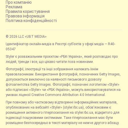
Про компанію
Реклама
Правила користування
Правова інформація
Політика конфіденційності
© 2026 LLC «UBT MEDIA»
Ідентифікатор онлайн-медіа в Реєстрі суб’єктів у сфері медіа — R40-
05347
Styler є розважальним проєктом «РБК-Україна», який розповідає про
людей, тренди і все, що цікаво читати поза новинами.
Фотографії, ілюстрації та інші зображення належать їхнім
правовласникам. Використання фотографій, позначених Getty Images,
допускається виключно за наявності письмового дозволу
фотоагентства Getty Images. Фотографії, позначені логотипом «Styler»
або підписані «Styler» чи «РБК-Україна», можуть використовуватися на
умовах ліцензії Creative Commons Attribution 4.0 International.
При повному або частковому відтворенні інформаційних матеріалів,
опублікованих на вебсайті «Styler» (styler.rbc.ua), обов'язковим є
розміщення активного гіперпосилання на styler.rbc.ua, відкритого для
індексації пошуковими системами. Таке гіперпосилання має бути
розміщене безпосередньо в тексті матеріалу не нижче другого абзацу.