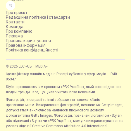
FB
Про проєкт
Редакційна політика і стандарти
Контакти
Команда
Про компанію
Реклама
Правила користування
Правова інформація
Політика конфіденційності
© 2026 LLC «UBT MEDIA»
Ідентифікатор онлайн-медіа в Реєстрі суб’єктів у сфері медіа — R40-
05347
Styler є розважальним проєктом «РБК-Україна», який розповідає про
людей, тренди і все, що цікаво читати поза новинами.
Фотографії, ілюстрації та інші зображення належать їхнім
правовласникам. Використання фотографій, позначених Getty Images,
допускається виключно за наявності письмового дозволу
фотоагентства Getty Images. Фотографії, позначені логотипом «Styler»
або підписані «Styler» чи «РБК-Україна», можуть використовуватися на
умовах ліцензії Creative Commons Attribution 4.0 International.