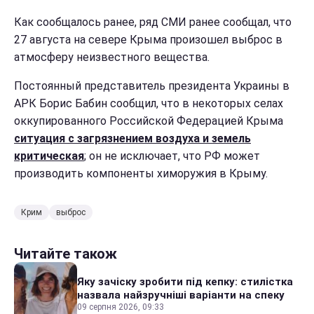
Как сообщалось ранее, ряд СМИ ранее сообщал, что
27 августа на севере Крыма произошел выброс в
атмосферу неизвестного вещества.
Постоянный представитель президента Украины в
АРК Борис Бабин сообщил, что в некоторых селах
оккупированного Российской Федерацией Крыма
ситуация с загрязнением воздуха и земель
критическая
; он не исключает, что РФ может
производить компоненты химоружия в Крыму.
Крим
выброс
Читайте також
Яку зачіску зробити під кепку: стилістка
назвала найзручніші варіанти на спеку
09 серпня 2026, 09:33