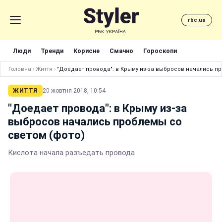
rbc.ua
Люди
Тренди
Корисне
Смачно
Гороскопи
Головна
›
Життя
›
"Доедает провода": в Крыму из-за выбросов начались пр
ЖИТТЯ
20 жовтня 2018, 10:54
"Доедает провода": в Крыму из-за
выбросов начались проблемы со
светом (фото)
Кислота начала разъедать провода