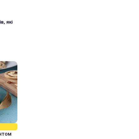
в, які
єнтом