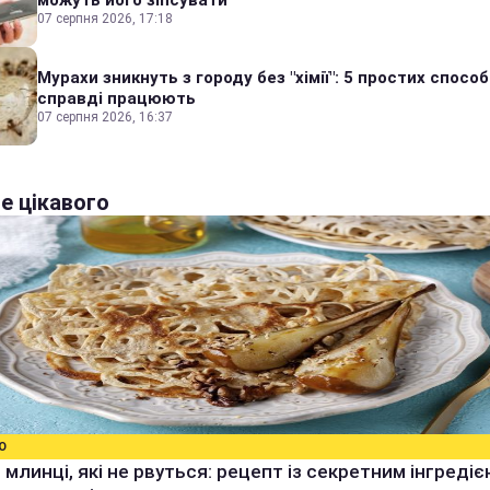
можуть його зіпсувати
07 серпня 2026, 17:18
Мурахи зникнуть з городу без "хімії": 5 простих способі
справді працюють
07 серпня 2026, 16:37
е цікавого
О
 млинці, які не рвуться: рецепт із секретним інгреді