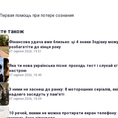
 Первая помощь при потере сознания
йте також
Фінансова удача вже близько: ці 4 знаки Зодіаку мож
розбагатіти до кінця року
07 серпня 2026, 19:51
Яка ти нова українська пісня: проходь тест і слухай хі
настрою
07 серпня 2026, 18:49
З ними не заснеш до ранку: 8 моторошних серіалів, які
надовго засядуть у пам'яті
07 серпня 2026, 18:09
10 речей, якими не можна протирати екран телефону: