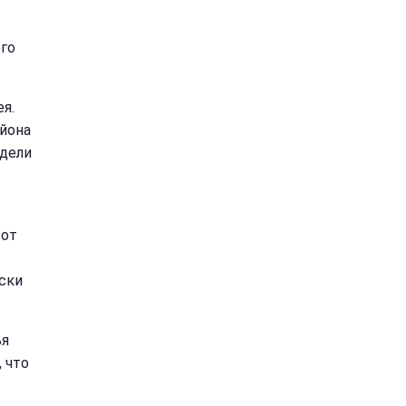
его
я.
йона
идели
тот
иски
ья
, что