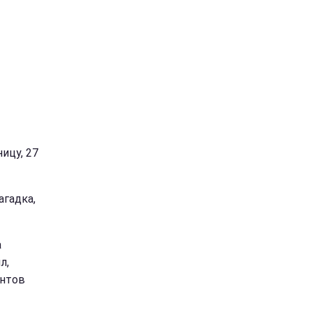
ицу, 27
агадка,
а
л,
ентов