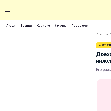
Люди
Тренди
Корисне
Смачно
Гороскопи
Головна
›
ЖИТТЯ
Доеха
инже
Его раз