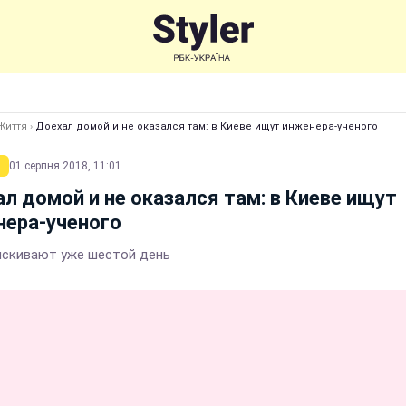
Життя
›
Доехал домой и не оказался там: в Киеве ищут инженера-ученого
01 серпня 2018, 11:01
л домой и не оказался там: в Киеве ищут
нера-ученого
ыскивают уже шестой день