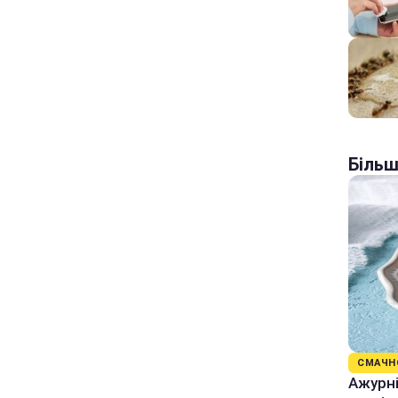
Більш
СМАЧН
Ажурні