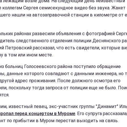
а лежащим возле дома. На следующий день неизвестный
л коллегам Сергея семисекундное видео без звука. Жакет
шего нашли на автозаправочной станции в километре от 
ольких районах развесили объявления с фотографией Серге
дитель следственного отделения полиции Деснянского ра
й Петровский рассказал, что есть свидетели, которые в
у в том или ином месте.
 из больниц Голосеевского района поступило обращение
ы, данные которого совпадают с данными инженера, но 
 другой адрес проживания. После должного осмотра его
или, поскольку тогда запроса от полиции еще не было. По
ятся.
им, известный певец, экс-участник группы "Динамит" Ил
пропал перед концертом в Муроме
. Его супруга рассказала
нт по прибытии в Муром перестал выходить на связь.