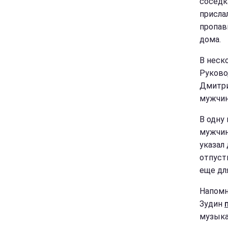
соседк
присла
пропав
дома.
В неск
Руково
Дмитри
мужчин
В одну
мужчин
указал
отпуст
еще дл
Напомн
Зудин
музыка