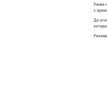
Ранее 
с приз
До это
которы
Рекоме