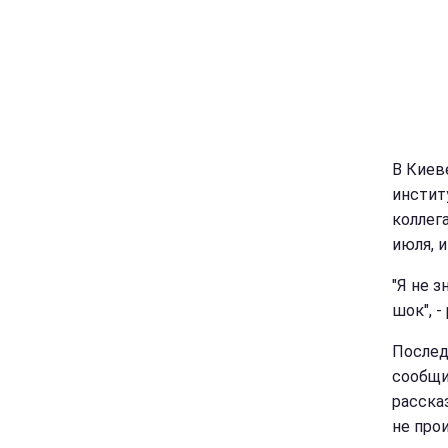
В Киев
инстит
коллег
июля, 
"Я не з
шок", -
Послед
сообщил
расска
не про