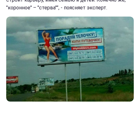
"коронное" – "стерва"”, - поясняет эксперт.