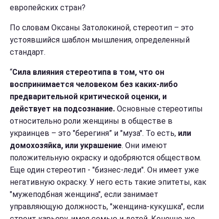
европейских стран?
По словам Оксаны Затолокиной, стереотип – это
устоявшийся шаблон мышления, определенный
стандарт.
“
Сила влияния стереотипа в том, что он
воспринимается человеком без каких-либо
предварительной критической оценки, и
действует на подсознание.
Основные стереотипы
относительно роли женщины в обществе в
украинцев – это "берегиня” и "муза". То есть,
или
домохозяйка, или украшение
. Они имеют
положительную окраску и одобряются обществом.
Еще один стереотип - "бизнес-леди". Он имеет уже
негативную окраску. У него есть такие эпитеты, как
"мужеподбная женщина", если занимает
управляющую должность, "женщина-кукушка", если
строит карьеру, имея семью и детей. Конечно же,