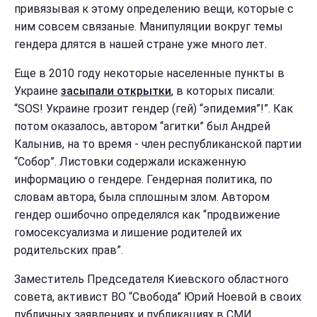
привязывая к этому определению вещи, которые с
ним совсем cвязаные. Манипуляции вокруг темы
гендера длятся в нашей стране уже много лет.
Еще в 2010 году некоторые населенные пункты в
Украине
засыпали открытки
, в которых писали:
“SOS! Украине грозит гендер (гей) “эпидемия”!”. Как
потом оказалось, автором “агитки” был Андрей
Калынив, на то время - член республиканской партии
“Собор”. Листовки содержали искаженную
информацию о гендере. Гендерная политика, по
словам автора, была сплошным злом. Автором
гендер ошибочно определялся как “продвижение
гомосексуализма и лишение родителей их
родительских прав”.
Заместитель Председателя Киевского областного
совета, активист ВО “Свобода” Юрий Ноевой в своих
публичных заявлениях и публикациях в СМИ