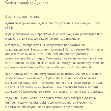
Політика конфіденційності
© 2026 LLC «UBT MEDIA»
Ідентифікатор онлайн-медіа в Реєстрі суб’єктів у сфері медіа — R40-
05347
Styler є розважальним проєктом «РБК-Україна», який розповідає про
людей, тренди і все, що цікаво читати поза новинами.
Фотографії, ілюстрації та інші зображення належать їхнім
правовласникам. Використання фотографій, позначених Getty Images,
допускається виключно за наявності письмового дозволу
фотоагентства Getty Images. Фотографії, позначені логотипом «Styler»
або підписані «Styler» чи «РБК-Україна», можуть використовуватися на
умовах ліцензії Creative Commons Attribution 4.0 International.
При повному або частковому відтворенні інформаційних матеріалів,
опублікованих на вебсайті «Styler» (styler.rbc.ua), обов'язковим є
розміщення активного гіперпосилання на styler.rbc.ua, відкритого для
індексації пошуковими системами. Таке гіперпосилання має бути
розміщене безпосередньо в тексті матеріалу не нижче другого абзацу.
Редакція «Styler» може не поділяти точку зору авторів публікацій.
Оціночні судження, відповідно до законодавства України, не
підлягають спростуванню та доведенню їх правдивості.