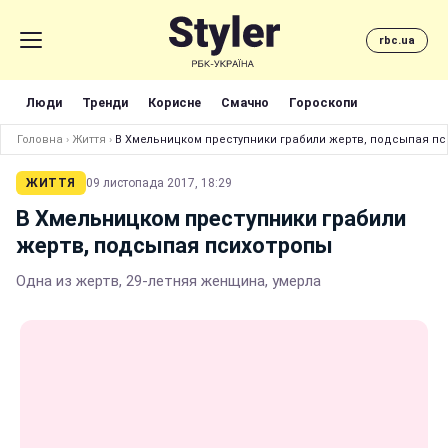
rbc.ua
Люди
Тренди
Корисне
Смачно
Гороскопи
Головна
›
Життя
›
В Хмельницком преступники грабили жертв, подсыпая п
ЖИТТЯ
09 листопада 2017, 18:29
В Хмельницком преступники грабили
жертв, подсыпая психотропы
Одна из жертв, 29-летняя женщина, умерла