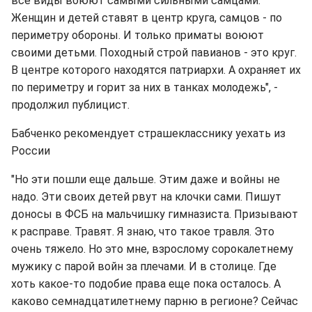
все виды воюют самыми сильными самцами.
Женщин и детей ставят в центр круга, самцов - по
периметру обороны. И только приматы воюют
своими детьми. Походный строй павианов - это круг.
В центре которого находятся патриархи. А охраняет их
по периметру и горит за них в танках молодежь", -
продолжил публицист.
Бабченко рекомендует страшекласснику уехать из
России
"Но эти пошли еще дальше. Этим даже и войны не
надо. Эти своих детей рвут на клочки сами. Пишут
доносы в ФСБ на мальчишку гимназиста. Призывают
к расправе. Травят. Я знаю, что такое травля. Это
очень тяжело. Но это мне, взрослому сорокалетнему
мужику с парой войн за плечами. И в столице. Где
хоть какое-то подобие права еще пока осталось. А
каково семнадцатилетнему парню в регионе? Сейчас