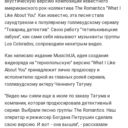
акустическую версию композиции известного
американского рок-коллектива The Romantics "What I
Like About You". Как известно, эта песня стала
саундтреком к популярному голливудскому сериалу
"Товарищ детектив". Свою работу "тетилькивецкие
лабухи", как сами себя называют музыканты группы
Los Colorados, сопроводили нехитрым видео.
Как написало издание MusicInUA, идея создания
видеоряда на "тернопольскую" версию "What I Like
About You" принадлежит лично продюсеру и
исполнителю одной из главных ролей сериала,
голливудскому актеру Ченнингу Татуму.
"Видео мы сняли еще в июле по заказу Татума и
компании, которая продюсировала детективный
сериал. Выбрали песню группы The Romantics. Наш
оператор и режиссер Богдана Петрушин сделала
свою версию. И вот - она ​​вышла", - рассказали