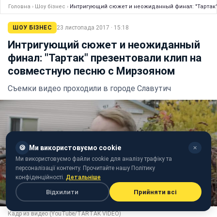
Головна
›
Шоу бізнес
›
Интригующий сюжет и неожиданный финал: "Тартак"
ШОУ БІЗНЕС
23 листопада 2017 · 15:18
Интригующий сюжет и неожиданный
финал: "Тартак" презентовали клип на
совместную песню с Мирзояном
Съемки видео проходили в городе Славутич
🍪
Ми використовуємо cookie
✕
Ми використовуємо файли cookie для аналізу трафіку та
персоналізації контенту. Прочитайте нашу Політику
конфіденційності.
Детальніше
Відхилити
Прийняти всі
Кадр из видео (YouTube/TARTAK VIDEO)