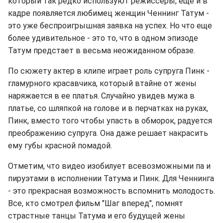
который так редко используют режиссеры, еще и в
кадре появляется любимец женщин Ченнинг Татум -
это уже беспроигрышная заявка на успех. Но что еще
более удивительное - это то, что в одном эпизоде
Татум предстает в весьма неожиданном образе.
По сюжету актер в клипе играет роль супруга Пинк -
гламурного красавчика, который втайне от жены
наряжается в ее платья. Случайно увидев мужа в
платье, со шляпкой на голове и в перчатках на руках,
Пинк, вместо того чтобы упасть в обморок, радуется
преображению супруга. Она даже решает накрасить
ему губы красной помадой.
Отметим, что видео изобилует всевозможными па и
пируэтами в исполнении Татума и Пинк. Для Ченнинга
- это прекрасная возможность вспомнить молодость.
Все, кто смотрел фильм "Шаг вперед", помнят
страстные танцы Татума и его будущей жены