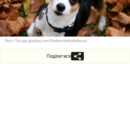
Фото: Погода (pixabay.com/PixelwunderByRebecca)
Поділитися