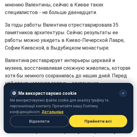
мнению Валентины, сейчас в Киеве таких
специалистов - не больше двенадцати.
За годы работы Валентина отреставрировала 35
памятников архитектуры. Сейчас результаты ее
работы можно увидеть в Киево-Печерской Лавре,
Софии Киевской, в Выдубицком монастыре.
Валентина реставрирует интерьеры церквей и
музеев, восстанавливая сложную живопись, которая
хотя бы немного сохранилась до наших дней. Перед
ней стоит нелегкая задача – сохранение
исторического наследия - фундамента, на котором
🍪
Ми використовуємо cookie
✕
стоит наша культура.
Ми використовуємо файли cookie для аналізу трафіку та
персоналізації контенту. Прочитайте нашу Політику
Редкую в наше время профессию реставратора она
конфіденційності.
Детальніше
переняла от своего отца.
Відхилити
Прийняти всі
“Папа часто брал меня на работу, и я играла в музеях, в