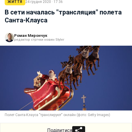
ЖИТТЯ
24 грудня 2020 · 17:36
В сети началась "трансляция" полета
Санта-Клауса
Роман Мирончук
редактор стрічки новин Styler
Полет Санта-Клауса "транслируют" онлайн (фото: Getty Images)
Поділитися