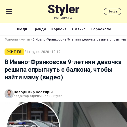
rbc.ua
Люди
Тренди
Корисне
Смачно
Гороскопи
Головна
›
Життя
›
В Ивано-Франковске 9-летняя девочка решила спрыгнуть 
ЖИТТЯ
24 грудня 2020 · 19:19
В Ивано-Франковске 9-летняя девочка
решила спрыгнуть с балкона, чтобы
найти маму (видео)
Володимир Костирін
редактор стрічки новин Styler