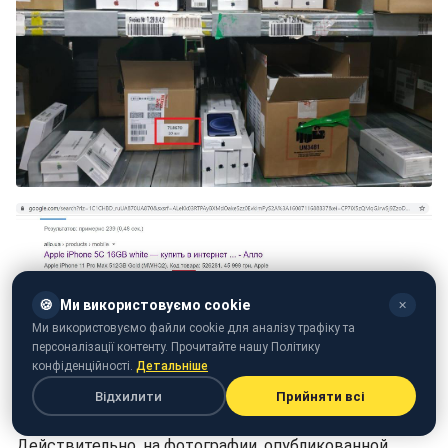
🍪
Ми використовуємо cookie
✕
Ми використовуємо файли cookie для аналізу трафіку та
персоналізації контенту. Прочитайте нашу Політику
конфіденційності.
Детальніше
Відхилити
Прийняти всі
Действительно, на фотографии, опубликованной