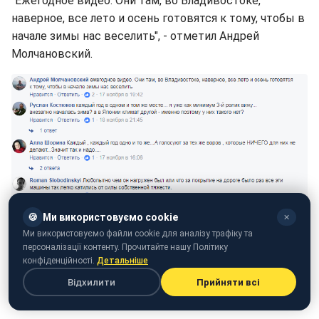
"Ежегодное видео. Они там, во Владивостоке,
наверное, все лето и осень готовятся к тому, чтобы в
начале зимы нас веселить", - отметил Андрей
Молчановский.
🍪
Ми використовуємо cookie
✕
Скриншот комментариев (facebook.com/varlamov)
Ми використовуємо файли cookie для аналізу трафіку та
персоналізації контенту. Прочитайте нашу Політику
На одном из видео из скользящей машины выбрался
конфіденційності.
Детальніше
пассажир, который и сам пытался удержаться на
Відхилити
Прийняти всі
дороге и остановить автомобиль.