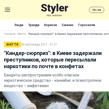
rbc.ua
Люди
Тренди
Корисне
Смачно
Гороскопи
Головна
›
Життя
›
"Киндер-сюрприз": в Киеве задержали преступников, кот
ЖИТТЯ
20 листопада 2017 · 21:21
"Киндер-сюрприз": в Киеве задержали
преступников, которые пересылали
наркотики по почте в конфетах
Бандиты распространяли особо опасное
наркотическое средство - каннабис и психотропное
вещество – амфетамин