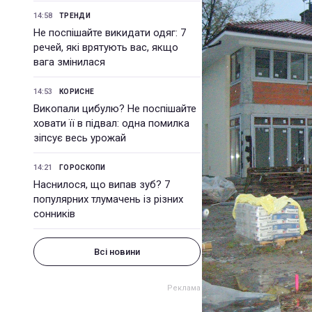
14:58
ТРЕНДИ
Не поспішайте викидати одяг: 7
речей, які врятують вас, якщо
вага змінилася
14:53
КОРИСНЕ
Викопали цибулю? Не поспішайте
ховати її в підвал: одна помилка
зіпсує весь урожай
14:21
ГОРОСКОПИ
Наснилося, що випав зуб? 7
популярних тлумачень із різних
сонників
Всі новини