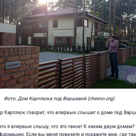
Фото: Дом Карплюка под Варшавой (chesno.org)
р Карплюк говорит, что впервые слышит о доме под Варш
 что я впервые слышу, что это такое! К каким двум домам
ормацию. Если вы меня повезете и покажете мне, где там