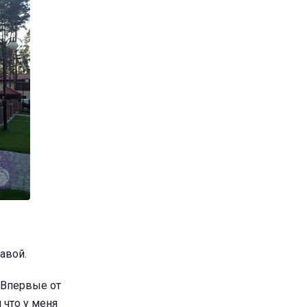
авой.
? Впервые от
 что у меня