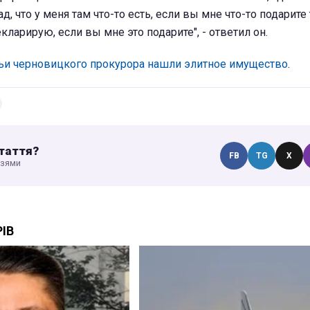
ад, что у меня там что-то есть, если вы мне что-то подарите 
кларирую, если вы мне это подарите", - ответил он.
ьи черновицкого прокурора нашли элитное имущество
.
таття?
FB
TG
X
узями