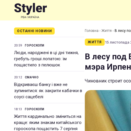
Головна
›
Життя
›
В лесу п
ОСТАННІ НОВИНИ
15 листопада 2
ЖИТТЯ
20:59
ГОРОСКОПИ
Люди, народжені в ці дні тижня,
В лесу под
гребуть гроші лопатою: їм
мэра Ирпе
пощастило з пелюшок
20:12
СМАЧНО
Чиновник строит ос
Відкриваєш банку і вже не
зупинитися: як закрити кабачки в
соусі сацебелі
18:13
ГОРОСКОПИ
Життя кардинально зміниться на
краще: яким знакам китайського
гороскопа пощастить 7 серпня