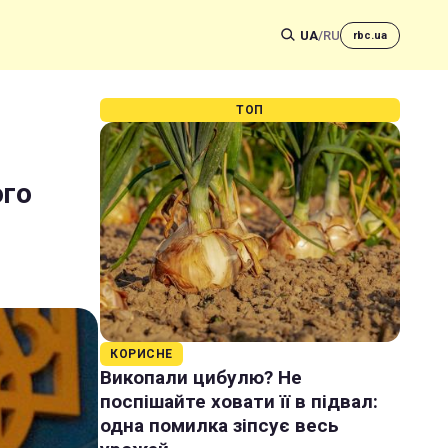
UA
/
RU
rbc.ua
ТОП
ого
КОРИСНЕ
Викопали цибулю? Не
поспішайте ховати її в підвал:
одна помилка зіпсує весь