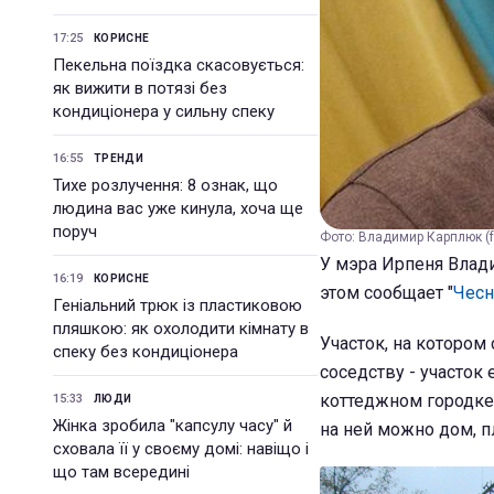
17:25
КОРИСНЕ
Пекельна поїздка скасовується:
як вижити в потязі без
кондиціонера у сильну спеку
16:55
ТРЕНДИ
Тихе розлучення: 8 ознак, що
людина вас уже кинула, хоча ще
поруч
Фото: Владимир Карплюк (
У мэра Ирпеня Влад
16:19
КОРИСНЕ
этом сообщает "
Чесн
Геніальний трюк із пластиковою
пляшкою: як охолодити кімнату в
Участок, на котором
спеку без кондиціонера
соседству - участок
коттеджном городке з
15:33
ЛЮДИ
Жінка зробила "капсулу часу" й
на ней можно дом, п
сховала її у своєму домі: навіщо і
що там всередині