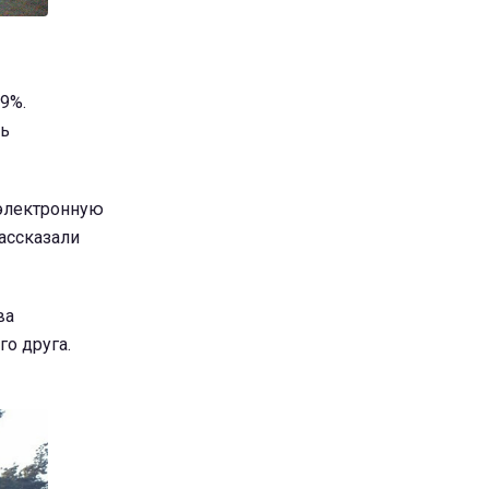
9%.
ть
 электронную
ассказали
ва
го друга.