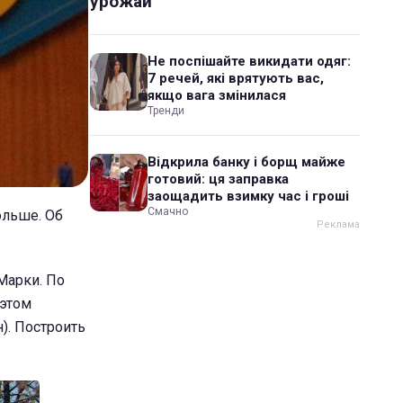
урожай
Не поспішайте викидати одяг:
7 речей, які врятують вас,
якщо вага змінилася
Тренди
Відкрила банку і борщ майже
готовий: ця заправка
заощадить взимку час і гроші
Смачно
ольше. Об
 Марки. По
 этом
н). Построить