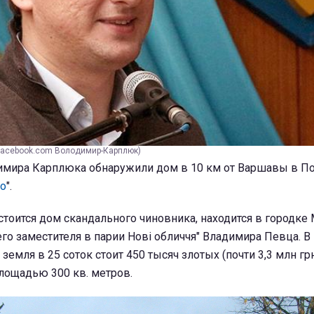
facebook.com Володимир-Карплюк)
имира Карплюка обнаружили дом в 10 км от Варшавы в П
о
".
 стоится дом скандального чиновника, находится в городке
 его заместителя в парии Нові обличчя" Владимира Певца. В
емля в 25 соток стоит 450 тысяч злотых (почти 3,3 млн гр
лощадью 300 кв. метров.