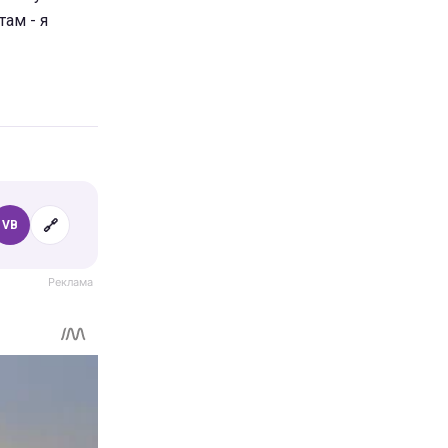
там - я
🔗
VB