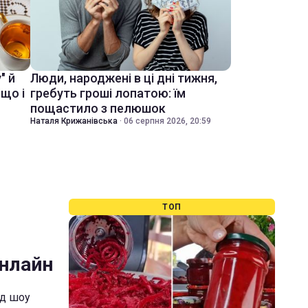
" й
Люди, народжені в ці дні тижня,
іщо і
гребуть гроші лопатою: їм
пощастило з пелюшок
Наталя Крижанівська
·
06 серпня 2026, 20:59
ТОП
онлайн
од шоу