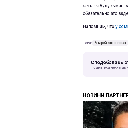
есть - я буду очень р
обязательно это заде
Напомним, что
у сем
Теги:
Андрей Антонищак
Сподобалась с
Поділіться нею з др