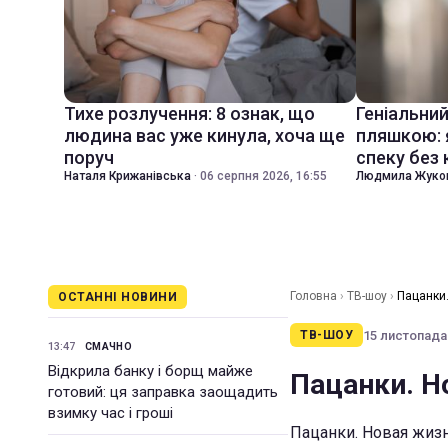
Тихе розлучення: 8 ознак, що
Геніальни
людина вас уже кинула, хоча ще
пляшкою: 
поруч
спеку без
Наталя Крижанівська
·
06 серпня 2026, 16:55
Людмила Жуко
Головна
›
ТВ-шоу
›
Пацанки.
ОСТАННІ НОВИНИ
15 листопада 
ТВ-ШОУ
13:47
СМАЧНО
Відкрила банку і борщ майже
Пацанки. Н
готовий: ця заправка заощадить
взимку час і гроші
Пацанки. Новая жизн