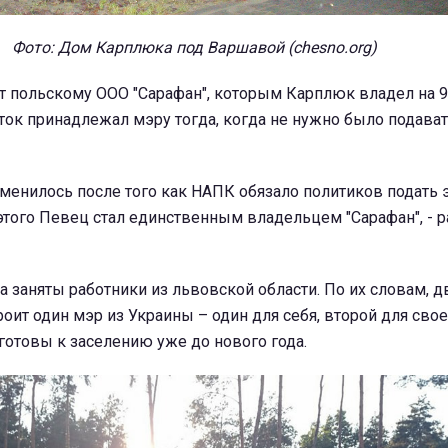
Фото: Дом Карплюка под Варшавой (chesno.org)
т польскому ООО "Сарафан", которым Карплюк владел на 9
сток принадлежал мэру тогда, когда не нужно было подава
зменилось после того как НАПК обязало политиков подать
того Певец стал единственным владельцем "Сарафан", - р
а заняты работники из львовской области. По их словам, д
оит один мэр из Украины – один для себя, второй для свое
 готовы к заселению уже до нового года.