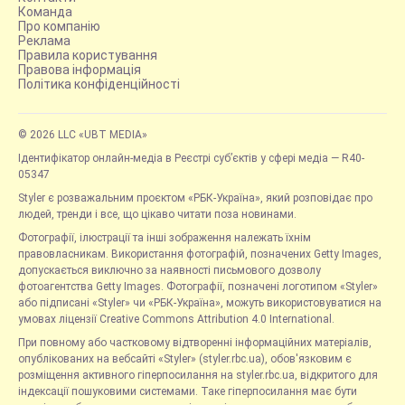
Команда
Про компанію
Реклама
Правила користування
Правова інформація
Політика конфіденційності
© 2026 LLC «UBT MEDIA»
Ідентифікатор онлайн-медіа в Реєстрі суб’єктів у сфері медіа — R40-
05347
Styler є розважальним проєктом «РБК-Україна», який розповідає про
людей, тренди і все, що цікаво читати поза новинами.
Фотографії, ілюстрації та інші зображення належать їхнім
правовласникам. Використання фотографій, позначених Getty Images,
допускається виключно за наявності письмового дозволу
фотоагентства Getty Images. Фотографії, позначені логотипом «Styler»
або підписані «Styler» чи «РБК-Україна», можуть використовуватися на
умовах ліцензії Creative Commons Attribution 4.0 International.
При повному або частковому відтворенні інформаційних матеріалів,
опублікованих на вебсайті «Styler» (styler.rbc.ua), обов'язковим є
розміщення активного гіперпосилання на styler.rbc.ua, відкритого для
індексації пошуковими системами. Таке гіперпосилання має бути