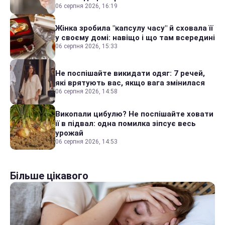
06 серпня 2026, 16:19
Жінка зробила "капсулу часу" й сховала її
у своєму домі: навіщо і що там всередині
06 серпня 2026, 15:33
Не поспішайте викидати одяг: 7 речей,
які врятують вас, якщо вага змінилася
06 серпня 2026, 14:58
Викопали цибулю? Не поспішайте ховати
її в підвал: одна помилка зіпсує весь
урожай
06 серпня 2026, 14:53
Більше цікавого