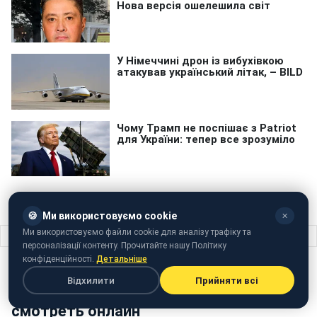
🍪
Ми використовуємо cookie
✕
Ми використовуємо файли cookie для аналізу трафіку та
Головна
›
ТВ-шоу
›
Киев днем и ночью 4 сезон: 35 серия смотреть онлайн
персоналізації контенту. Прочитайте нашу Політику
конфіденційності.
Детальніше
ТВ-ШОУ
16 листопада 2017 · 22:30
Відхилити
Прийняти всі
Киев днем и ночью 4 сезон: 35 серия
смотреть онлайн