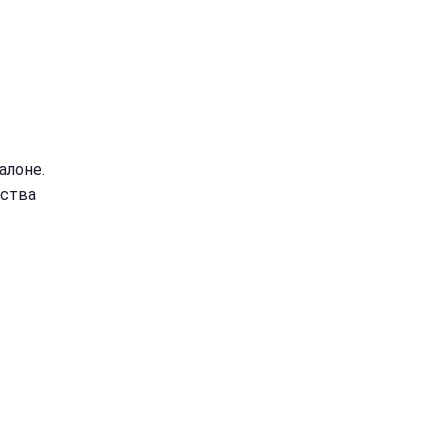
алоне.
ества