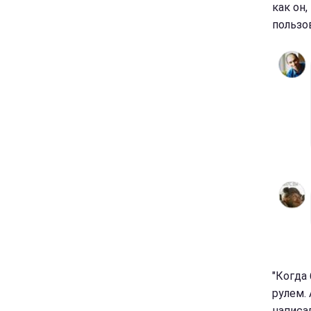
как он,
пользо
"Когда
рулем. 
написа