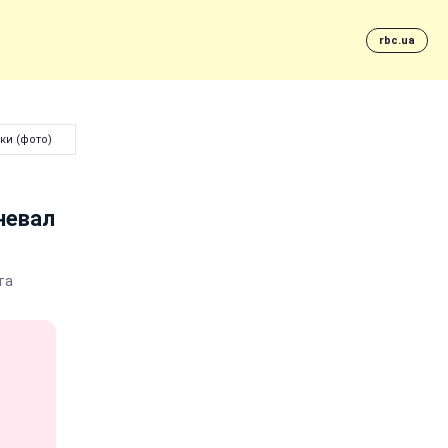
rbc.ua
ки (фото)
невал
та