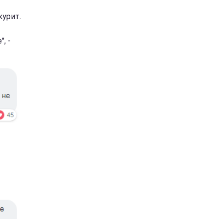
курит.
, -