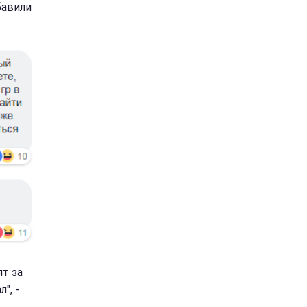
бавили
ят за
", -