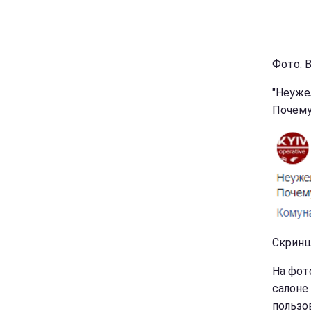
Фото: 
"Неуже
Почему
Скринш
На фот
салоне
пользо