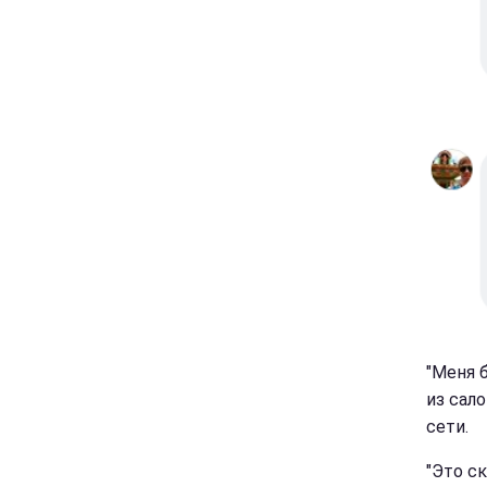
"Меня 
из сало
сети.
"Это с