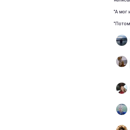
"А мог 
"Потом