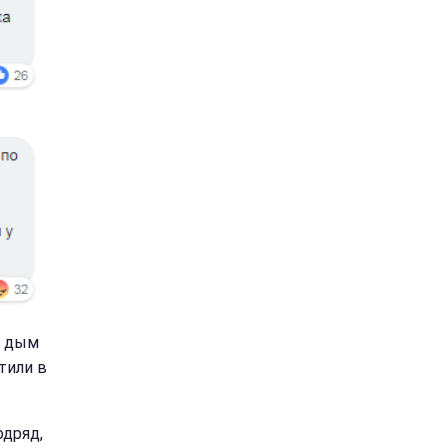
м дым
тили в
одряд,