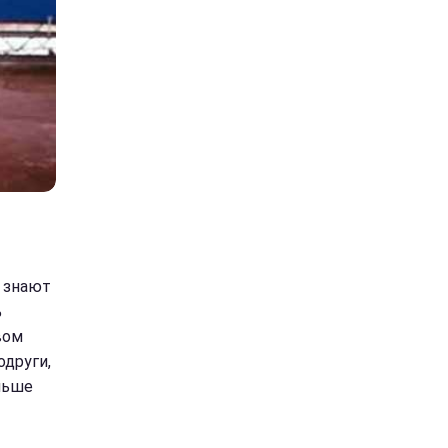
 знают
%
вом
одруги,
льше