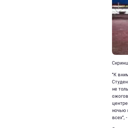
Скринш
"К вни
Студен
не толь
ожогов
центре
ночью 
всех", 