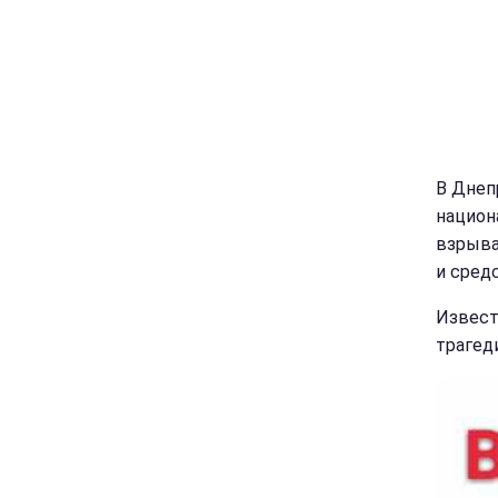
В Днеп
национ
взрыва
и сред
Извест
трагед