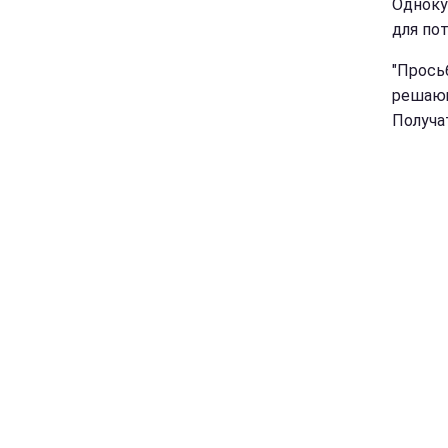
Одноку
для по
"Прось
решающ
Получат