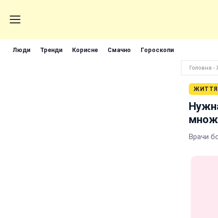
Люди
Тренди
Корисне
Смачно
Гороскопи
Головна
›
ЖИТТЯ
Нужна
множ
Врачи б