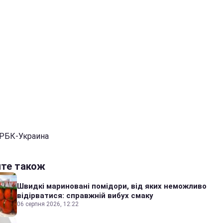
 РБК-Украина
йте також
Швидкі мариновані помідори, від яких неможливо
відірватися: справжній вибух смаку
06 серпня 2026, 12:22