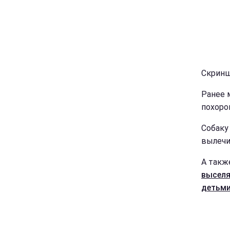
Скринш
Ранее 
похоро
Собаку
вылечи
А так
выселя
детьми