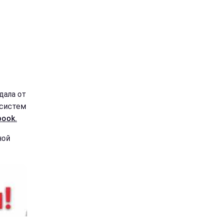
дала от
 систем
book.
ной